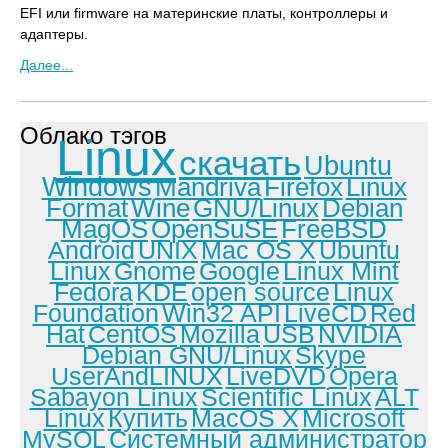
EFI или firmware на материнские платы, контроллеры и
адаптеры.
Далее...
Облако тэгов
Linux
скачать
Ubuntu
Windows
Mandriva
Firefox
Linux
Format
Wine
GNU/Linux
Debian
MagOS
OpenSuSE
FreeBSD
Android
UNIX
Mac OS X
Ubuntu
Linux
Gnome
Google
Linux Mint
Fedora
KDE
open source
Linux
Foundation
Win32 API
LiveCD
Red
Hat
CentOS
Mozilla
USB
NVIDIA
Debian GNU/Linux
Skype
UserAndLINUX
LiveDVD
Opera
Sabayon Linux
Scientific Linux
ALT
Linux
Купить
MacOS X
Microsoft
MySQL
Системный администратор