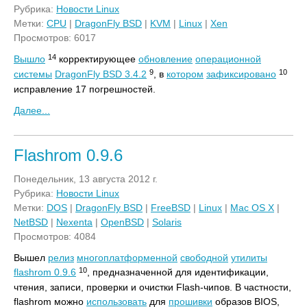
Рубрика:
Новости Linux
Метки:
CPU
|
DragonFly BSD
|
KVM
|
Linux
|
Xen
Просмотров: 6017
14
Вышло
корректирующее
обновление
операционной
9
10
системы
DragonFly BSD 3.4.2
, в
котором
зафиксировано
исправление 17 погрешностей.
Далее...
Flashrom 0.9.6
Понедельник, 13 августа 2012 г.
Рубрика:
Новости Linux
Метки:
DOS
|
DragonFly BSD
|
FreeBSD
|
Linux
|
Mac OS X
|
NetBSD
|
Nexenta
|
OpenBSD
|
Solaris
Просмотров: 4084
Вышел
релиз
многоплатформенной
свободной
утилиты
10
flashrom 0.9.6
, предназначенной для идентификации,
чтения, записи, проверки и очистки Flash-чипов. В частности,
flashrom можно
использовать
для
прошивки
образов BIOS,