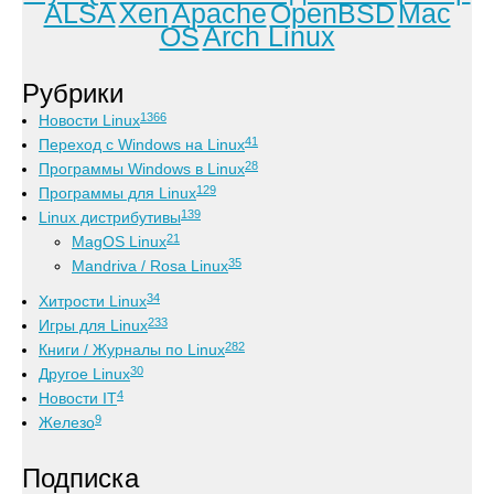
ALSA
Xen
Apache
OpenBSD
Mac
OS
Arch Linux
Рубрики
1366
Новости Linux
41
Переход с Windows на Linux
28
Программы Windows в Linux
129
Программы для Linux
139
Linux дистрибутивы
21
MagOS Linux
35
Mandriva / Rosa Linux
34
Хитрости Linux
233
Игры для Linux
282
Книги / Журналы по Linux
30
Другое Linux
4
Новости IT
9
Железо
Подписка