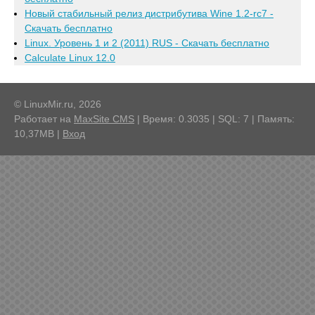
Новый стабильный релиз дистрибутива Wine 1.2-rc7 -
Скачать бесплатно
Linux. Уровень 1 и 2 (2011) RUS - Скачать бесплатно
Calculate Linux 12.0
© LinuxMir.ru, 2026
Работает на
MaxSite CMS
| Время: 0.3035 | SQL: 7 | Память:
10,37MB
|
Вход