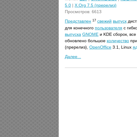
5.0
|
X.Org 7.5 (пререлиз)
Просмотров: 6613
17
Представлен
свежий
выпуск
дист
для конечного
пользователя
с гибк
выпуска
GNOME
и KDE сборок, все
обновлено большое
количество
при
(пререлиз),
OpenOffice
3.1, Linux
я
Далее...