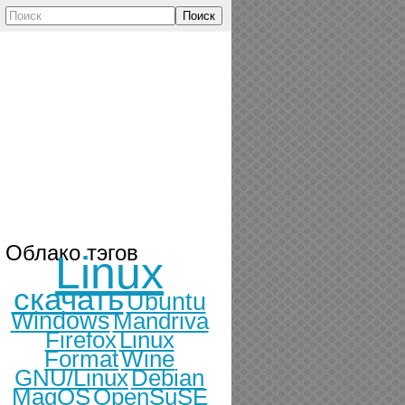
Поиск
Облако тэгов
Linux
скачать
Ubuntu
Windows
Mandriva
Firefox
Linux
Format
Wine
GNU/Linux
Debian
MagOS
OpenSuSE