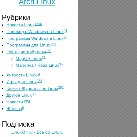
Arch Linux
Рубрики
1366
Новости Linux
41
Переход с Windows на Linux
28
Программы Windows в Linux
129
Программы для Linux
139
Linux дистрибутивы
21
MagOS Linux
35
Mandriva / Rosa Linux
34
Хитрости Linux
233
Игры для Linux
282
Книги / Журналы по Linux
30
Другое Linux
4
Новости IT
9
Железо
Подписка
LinuxMir.ru - Все об Linux.