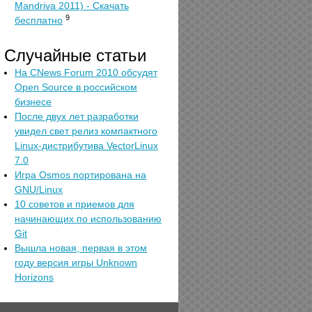
Mandriva 2011) - Скачать
9
бесплатно
Случайные статьи
На CNews Forum 2010 обсудят
Open Source в российском
бизнесе
После двух лет разработки
увидел свет релиз компактного
Linux-дистрибутива VectorLinux
7.0
Игра Osmos портирована на
GNU/Linux
10 советов и приемов для
начинающих по использованию
Git
Вышла новая, первая в этом
году версия игры Unknown
Horizons