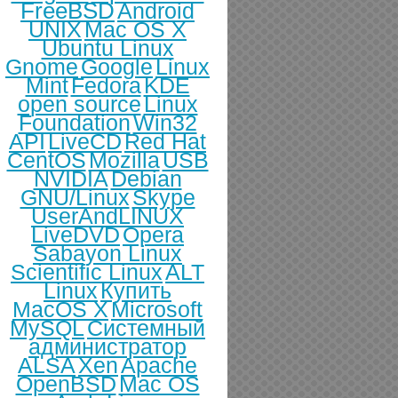
FreeBSD
Android
UNIX
Mac OS X
Ubuntu Linux
Gnome
Google
Linux
Mint
Fedora
KDE
open source
Linux
Foundation
Win32
API
LiveCD
Red Hat
CentOS
Mozilla
USB
NVIDIA
Debian
GNU/Linux
Skype
UserAndLINUX
LiveDVD
Opera
Sabayon Linux
Scientific Linux
ALT
Linux
Купить
MacOS X
Microsoft
MySQL
Системный
администратор
ALSA
Xen
Apache
OpenBSD
Mac OS