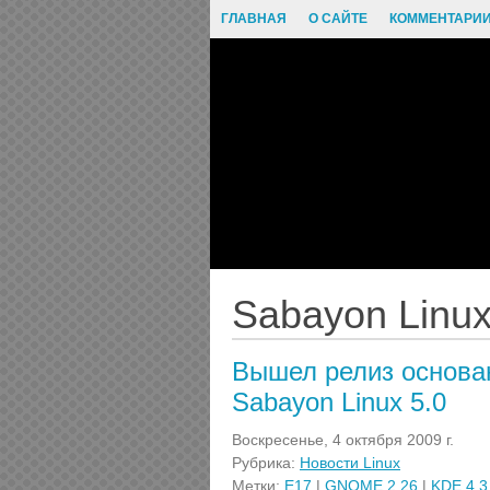
ГЛАВНАЯ
О САЙТЕ
КОММЕНТАРИ
Sabayon Linux
Вышел релиз основан
Sabayon Linux 5.0
Воскресенье, 4 октября 2009 г.
Рубрика:
Новости Linux
Метки:
E17
|
GNOME 2.26
|
KDE 4.3