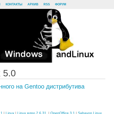
И
КОНТАКТЫ
АРХИВ
RSS
ФОРУМ
 5.0
ного на Gentoo дистрибутива
.1
|
Linux
|
Linux ядро 2.6.31.
|
OpenOffice 3.1
|
Sabayon Linux