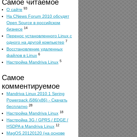
Самое читаемое
93
О сайте
На CNews Forum 2010 обсудят
Open Source в российском
14
бизнесе
Перенос установленного Linux с
7
одного на другой компьютер
Восстановление удаленных
6
файлов в Linux
5
Настройка Mandriva Linux
Самое
комментируемое
Mandriva Linux 2010.1 Spring
Powerpack i586(x86) - Скачать
28
бесплатно
18
Настройка Mandriva Linux
Настройка 3G / GPRS / EDGE /
12
HSDPA в Mandriva Linux
MagOS 20120120 (на основе