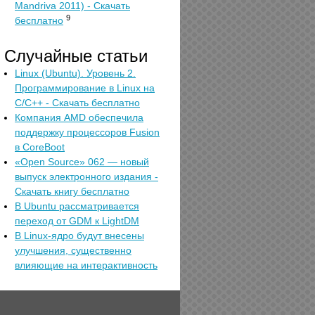
Mandriva 2011) - Скачать
9
бесплатно
Случайные статьи
Linux (Ubuntu). Уровень 2.
Программирование в Linux на
C/C++ - Скачать бесплатно
Компания AMD обеспечила
поддержку процессоров Fusion
в CoreBoot
«Open Source» 062 — новый
выпуск электронного издания -
Скачать книгу бесплатно
В Ubuntu рассматривается
переход от GDM к LightDM
В Linux-ядро будут внесены
улучшения, существенно
влияющие на интерактивность