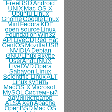
FreeBSD
Android
UNIX
Mac OS X
Ubuntu Linux
Gnome
Google
Linux
Mint
Fedora
KDE
open source
Linux
Foundation
Win32
API
LiveCD
Red Hat
CentOS
Mozilla
USB
NVIDIA
Debian
GNU/Linux
Skype
UserAndLINUX
LiveDVD
Opera
Sabayon Linux
Scientific Linux
ALT
Linux
Купить
MacOS X
Microsoft
MySQL
Системный
администратор
ALSA
Xen
Apache
OpenBSD
Mac OS