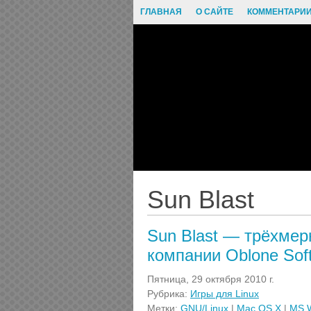
ГЛАВНАЯ
О САЙТЕ
КОММЕНТАРИ
Sun Blast
Sun Blast — трёхмер
компании Oblone Sof
Пятница, 29 октября 2010 г.
Рубрика:
Игры для Linux
Метки:
GNU/Linux
|
Mac OS X
|
MS 