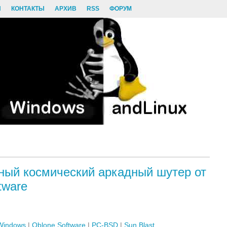
И
КОНТАКТЫ
АРХИВ
RSS
ФОРУМ
ный космический аркадный шутер от
tware
Windows
|
Oblone Software
|
PC-BSD
|
Sun Blast