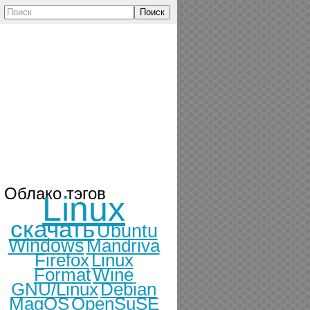
Поиск
Облако тэгов
Linux
скачать
Ubuntu
Windows
Mandriva
Firefox
Linux
Format
Wine
GNU/Linux
Debian
MagOS
OpenSuSE