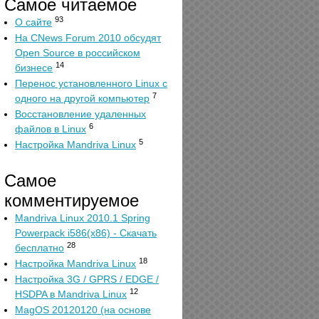
Самое читаемое
93
О сайте
На CNews Forum 2010 обсудят
Open Source в российском
14
бизнесе
Перенос установленного Linux с
7
одного на другой компьютер
Восстановление удаленных
6
файлов в Linux
5
Настройка Mandriva Linux
Самое
комментируемое
Mandriva Linux 2010.1 Spring
Powerpack i586(x86) - Скачать
28
бесплатно
18
Настройка Mandriva Linux
Настройка 3G / GPRS / EDGE /
12
HSDPA в Mandriva Linux
MagOS 20120120 (на основе