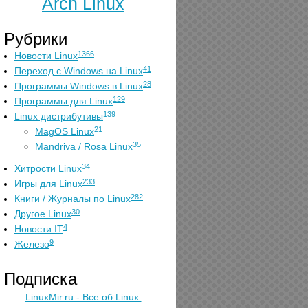
Arch Linux
Рубрики
1366
Новости Linux
41
Переход с Windows на Linux
28
Программы Windows в Linux
129
Программы для Linux
139
Linux дистрибутивы
21
MagOS Linux
35
Mandriva / Rosa Linux
34
Хитрости Linux
233
Игры для Linux
282
Книги / Журналы по Linux
30
Другое Linux
4
Новости IT
9
Железо
Подписка
LinuxMir.ru - Все об Linux.