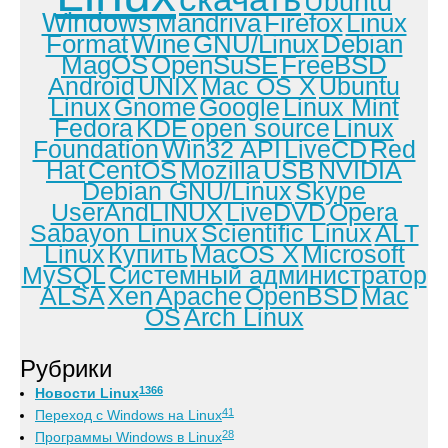
Ubuntu
Windows
Mandriva
Firefox
Linux
Format
Wine
GNU/Linux
Debian
MagOS
OpenSuSE
FreeBSD
Android
UNIX
Mac OS X
Ubuntu
Linux
Gnome
Google
Linux Mint
Fedora
KDE
open source
Linux
Foundation
Win32 API
LiveCD
Red
Hat
CentOS
Mozilla
USB
NVIDIA
Debian GNU/Linux
Skype
UserAndLINUX
LiveDVD
Opera
Sabayon Linux
Scientific Linux
ALT
Linux
Купить
MacOS X
Microsoft
MySQL
Системный администратор
ALSA
Xen
Apache
OpenBSD
Mac
OS
Arch Linux
Рубрики
1366
Новости Linux
41
Переход с Windows на Linux
28
Программы Windows в Linux