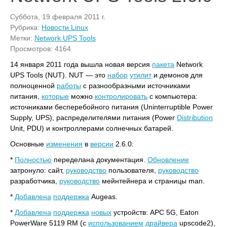
Суббота, 19 февраля 2011 г.
Рубрика:
Новости Linux
Метки:
Network UPS Tools
Просмотров: 4164
14 января 2011 года вышла новая версия
пакета
Network
UPS Tools (NUT). NUT — это
набор
утилит
и демонов для
полноценной
работы
с разнообразными источниками
питания,
которые
можно
контролировать
с компьютера:
источниками бесперебойного питания (Uninterruptible Power
Supply, UPS), распределителями питания (Power
Distribution
Unit, PDU) и контроллерами солнечных батарей.
Основные
изменения
в
версии
2.6.0:
*
Полностью
переделана документация.
Обновление
затронуло: сайт,
руководство
пользователя,
руководство
разработчика,
руководство
мейнтейнера и страницы man.
*
Добавлена
поддержка
Augeas.
*
Добавлена
поддержка
новых
устройств: APC 5G, Eaton
PowerWare 5119 RM (с
использованием
драйвера
upscode2),