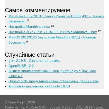
Самое комментируемое
Mandriva Linux 2010.1 Spring Powerpack i586(x86) - Скачать
28
бесплатно
18
Настройка Mandriva Linux
12
Настройка 3G / GPRS / EDGE / HSDPA в Mandriva Linux
MagOS 20120120 (на основе Mandriva 2011) - Скачать
9
бесплатно
Случайные статьи
gtk+ 2.19.5 - Скачать программу
OpenSUSE 12.2
Вышел минималистичный Linux дистрибутив Tiny Core
Linux 4.1
Проект GNU представил новый стабильный релиз Gawk
Aptitude будет удален из Ubuntu 10.10
© LinuxMir.ru, 2026
Работает на
MaxSite CMS
| Время: 0.2625 | SQL: 16 | Память: