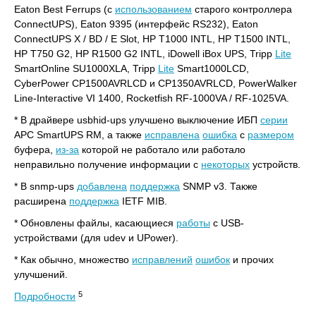
Eaton Best Ferrups (с
использованием
старого контроллера
ConnectUPS), Eaton 9395 (интерфейс RS232), Eaton
ConnectUPS X / BD / E Slot, HP T1000 INTL, HP T1500 INTL,
HP T750 G2, HP R1500 G2 INTL, iDowell iBox UPS, Tripp
Lite
SmartOnline SU1000XLA, Tripp
Lite
Smart1000LCD,
CyberPower CP1500AVRLCD и CP1350AVRLCD, PowerWalker
Line-Interactive VI 1400, Rocketfish RF-1000VA / RF-1025VA.
* В драйвере usbhid-ups улучшено выключение ИБП
серии
APC SmartUPS RM, а также
исправлена
ошибка
с
размером
буфера,
из-за
которой не работало или работало
неправильно получение информации с
некоторых
устройств.
* В snmp-ups
добавлена
поддержка
SNMP v3. Также
расширена
поддержка
IETF MIB.
* Обновлены файлы, касающиеся
работы
с USB-
устройствами (для udev и UPower).
* Как обычно, множество
исправлений
ошибок
и прочих
улучшений.
5
Подробности