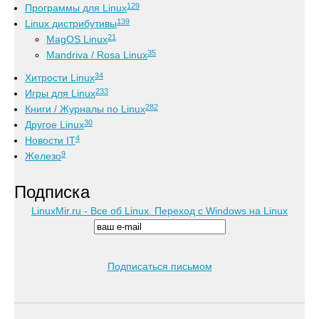
129
Программы для Linux
139
Linux дистрибутивы
21
MagOS Linux
35
Mandriva / Rosa Linux
34
Хитрости Linux
233
Игры для Linux
282
Книги / Журналы по Linux
30
Другое Linux
4
Новости IT
9
Железо
Подписка
LinuxMir.ru - Все об Linux. Переход с Windows на Linux
Подписаться письмом