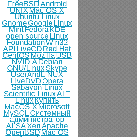
FreeBSD
Android
UNIX
Mac OS X
Ubuntu Linux
Gnome
Google
Linux
Mint
Fedora
KDE
open source
Linux
Foundation
Win32
API
LiveCD
Red Hat
CentOS
Mozilla
USB
NVIDIA
Debian
GNU/Linux
Skype
UserAndLINUX
LiveDVD
Opera
Sabayon Linux
Scientific Linux
ALT
Linux
Купить
MacOS X
Microsoft
MySQL
Системный
администратор
ALSA
Xen
Apache
OpenBSD
Mac OS