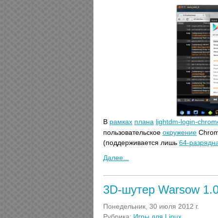
В
рамках
плана
lightdm-login-chro
пользовательское
окружение
Chrom
(поддерживается лишь
64-разрядн
Далее...
3D-шутер Warsow 1.
Понедельник, 30 июля 2012 г.
Рубрика:
Игры для Linux