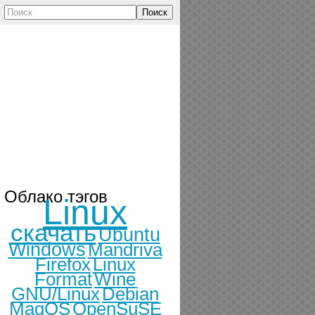
Поиск
Облако тэгов
Linux
скачать
Ubuntu
Windows
Mandriva
Firefox
Linux
Format
Wine
GNU/Linux
Debian
MagOS
OpenSuSE