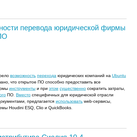
ности перевода юридической фирмы
 ПО
трело
возможность
перехода
юридических компаний на
Ubuntu
азано, что открытое ПО способно предоставить все
ирмы
инструменты
и при
этом
существенно
сократить затраты,
ого
ПО.
Вместо
специфичных для юридической отрасли
окументами, предлагается
использовать
web-сервисы,
мы Houdini ESQ, Clio и QuickBooks.