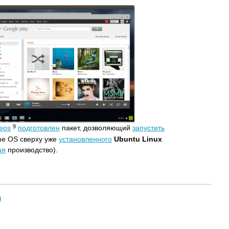
9
meos
подготовлен
пакет, дозволяющий
запустить
e OS сверху уже
установленного
Ubuntu Linux
ая
производство).
0