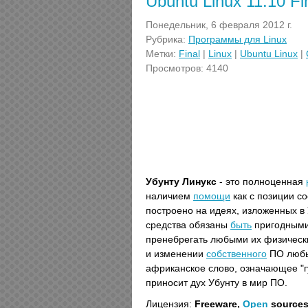
Ubuntu Linux 11.10 F
Понедельник, 6 февраля 2012 г.
Рубрика:
Программы для Linux
Метки:
Final
|
Linux
|
Ubuntu Linux
|
Просмотров: 4140
Убунту Линукс
- это полноценная
наличием
помощи
как с позиции с
построено на идеях, изложенных в
средства обязаны
быть
пригодными
пренебрегать любыми их физическ
и изменении
собственного
ПО любым
африканское слово, означающее "г
приносит дух Убунту в мир ПО.
Лицензия:
Freeware,
Open
source