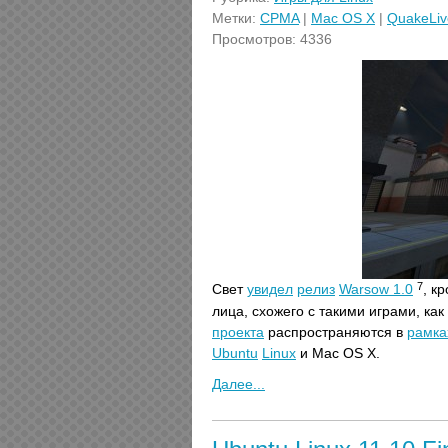
Метки:
CPMA
|
Mac OS X
|
QuakeLiv
Просмотров: 4336
7
Свет
увидел
релиз
Warsow 1.0
, к
лица, схожего с такими играми, ка
проекта
распространяются в
рамка
Ubuntu
Linux
и Mac OS X.
Далее...