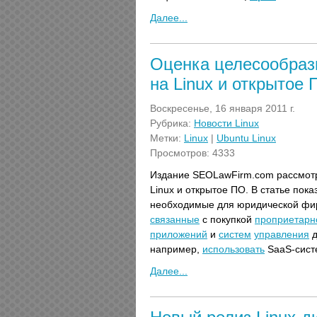
Далее...
Оценка целесообраз
на Linux и открытое
Воскресенье, 16 января 2011 г.
Рубрика:
Новости Linux
Метки:
Linux
|
Ubuntu Linux
Просмотров: 4333
Издание SEOLawFirm.com рассмо
Linux и открытое ПО. В статье пок
необходимые для юридической ф
связанные
с покупкой
проприетарн
приложений
и
систем
управления
д
например,
использовать
SaaS-систе
Далее...