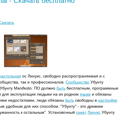
inal - Скачать бесплатно
Скачать
настольная
ос Линукс, свободно распространяемая и с
ообщества, так и профессионалов.
Сообщество
Убунту
 Убунту Manifesto: ПО должно
быть
бесплатным, программные
 для эксплуатации людьми на их родном
языке
и обязаны
ими недостатками, люди обязаны
быть
свободны в
настройке
 удобным для них способом. "Убунту" - это древнее
уманность к остальным". Установочный
пакет
Линукс
Убунту
s