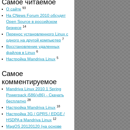
Самое читаемое
93
О сайте
На CNews Forum 2010 обсудят
Open Source в российском
14
бизнесе
Перенос установленного Linux с
7
одного на другой компьютер
Восстановление удаленных
6
файлов в Linux
5
Настройка Mandriva Linux
Самое
комментируемое
Mandriva Linux 2010.1 Spring
Powerpack i586(x86) - Скачать
28
бесплатно
18
Настройка Mandriva Linux
Настройка 3G / GPRS / EDGE /
12
HSDPA в Mandriva Linux
MagOS 20120120 (на основе