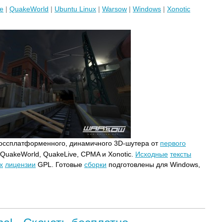
e
|
QuakeWorld
|
Ubuntu Linux
|
Warsow
|
Windows
|
Xonotic
россплатформенного, динамичного 3D-шутера от
первого
к QuakeWorld, QuakeLive, CPMA и Xonotic.
Исходные
тексты
х
лицензии
GPL. Готовые
сборки
подготовлены для Windows,