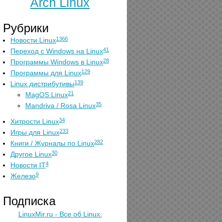
Arch Linux
Рубрики
1366
Новости Linux
41
Переход с Windows на Linux
28
Программы Windows в Linux
129
Программы для Linux
139
Linux дистрибутивы
21
MagOS Linux
35
Mandriva / Rosa Linux
34
Хитрости Linux
233
Игры для Linux
282
Книги / Журналы по Linux
30
Другое Linux
4
Новости IT
9
Железо
Подписка
LinuxMir.ru - Все об Linux.