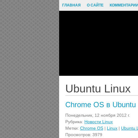
ГЛАВНАЯ
О САЙТЕ
КОММЕНТАРИ
Ubuntu Linux
Chrome OS в Ubuntu 
Понедельник, 12 ноября 2012 г.
Рубрика:
Новости Linux
Метки:
Chrome OS
|
Linux
|
Ubuntu 
Просмотров: 3979