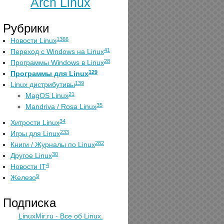
Arch Linux
Рубрики
1366
Новости Linux
41
Переход с Windows на Linux
28
Программы Windows в Linux
129
Программы для Linux
139
Linux дистрибутивы
21
MagOS Linux
35
Mandriva / Rosa Linux
34
Хитрости Linux
233
Игры для Linux
282
Книги / Журналы по Linux
30
Другое Linux
4
Новости IT
9
Железо
Подписка
LinuxMir.ru - Все об Linux.