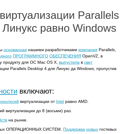
виртуализации Parallels
я Линукс равно Windows
ны
основанная
нашими разработчиками
компания
Parallels,
одного
ПРОГРАММНОГО
ОБЕСПЕЧЕНИЯ
OpenVZ, в
у продукту для ОС Mac OS X,
выпустила
в
свет
ии Parallels Desktop 4 для Линукс да Windows, пропустив
ности
включают:
ехнологий
виртуализации от
Intel
равно AMD.
й виртуализации до 8 (восьми) раз.
йств
на рынке.
тевых ОПЕРАЦИОННЫХ СИСТЕМ.
Поддержка
новых
гостевых