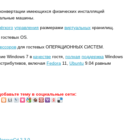
ля конвертации имеющихся физических инсталляций
уальные машины.
лёгкого
управления
размерами
виртуальных
хранилищ.
гостевых OS.
ессоров
для гостевых ОПЕРАЦИОННЫХ СИСТЕМ.
ие Windows 7 в
качестве
гостя,
полная
поддержка
Windows
стрибутивов, включая
Fedora
11,
Ubuntu
9.04 равным
добавьте тему в социальные сети:
escueCd 2.3.0