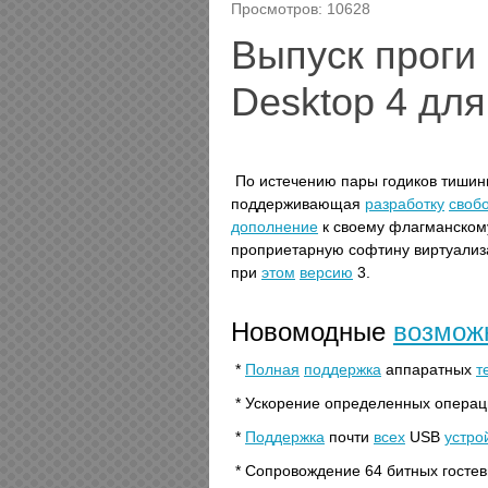
Просмотров: 10628
Выпуск проги 
Desktop 4 дл
По истечению пары годиков тиши
поддерживающая
разработку
своб
дополнение
к своему флагманском
проприетарную софтину виртуализац
при
этом
версию
3.
Новомодные
возмож
*
Полная
поддержка
аппаратных
т
* Ускорение определенных операци
*
Поддержка
почти
всех
USB
устро
* Сопровождение 64 битных гос