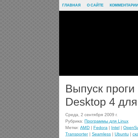
ГЛАВНАЯ
О САЙТЕ
КОММЕНТАРИ
Выпуск проги 
Desktop 4 дл
Среда, 2 сентября 2009 г.
Рубрика:
Программы для Linux
Метки:
AMD
|
Fedora
|
Intel
|
OpenS
Transporter
|
Seamless
|
Ubuntu
|
ск