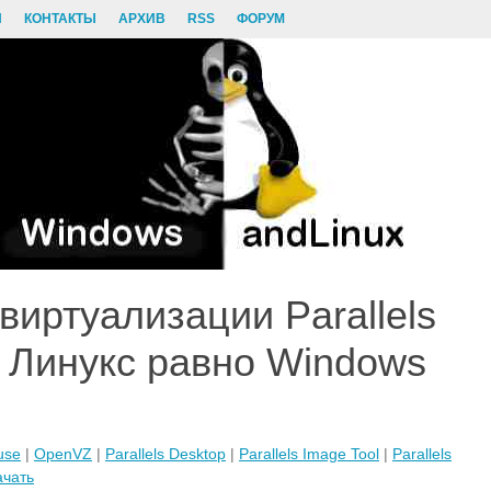
И
КОНТАКТЫ
АРХИВ
RSS
ФОРУМ
виртуализации Parallels
я Линукс равно Windows
use
|
OpenVZ
|
Parallels Desktop
|
Parallels Image Tool
|
Parallels
ачать