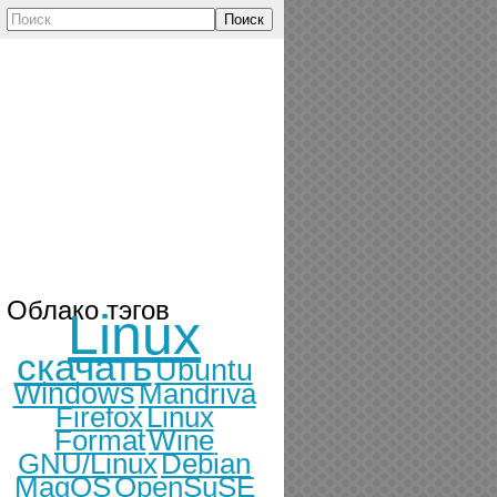
Поиск
Облако тэгов
Linux
скачать
Ubuntu
Windows
Mandriva
Firefox
Linux
Format
Wine
GNU/Linux
Debian
MagOS
OpenSuSE