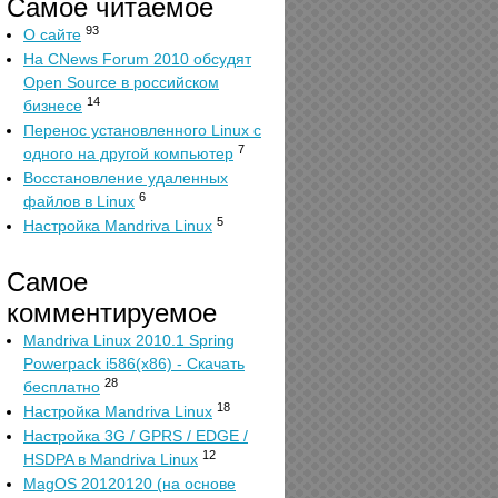
Самое читаемое
93
О сайте
На CNews Forum 2010 обсудят
Open Source в российском
14
бизнесе
Перенос установленного Linux с
7
одного на другой компьютер
Восстановление удаленных
6
файлов в Linux
5
Настройка Mandriva Linux
Самое
комментируемое
Mandriva Linux 2010.1 Spring
Powerpack i586(x86) - Скачать
28
бесплатно
18
Настройка Mandriva Linux
Настройка 3G / GPRS / EDGE /
12
HSDPA в Mandriva Linux
MagOS 20120120 (на основе