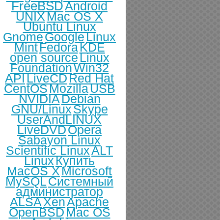
FreeBSD
Android
UNIX
Mac OS X
Ubuntu Linux
Gnome
Google
Linux
Mint
Fedora
KDE
open source
Linux
Foundation
Win32
API
LiveCD
Red Hat
CentOS
Mozilla
USB
NVIDIA
Debian
GNU/Linux
Skype
UserAndLINUX
LiveDVD
Opera
Sabayon Linux
Scientific Linux
ALT
Linux
Купить
MacOS X
Microsoft
MySQL
Системный
администратор
ALSA
Xen
Apache
OpenBSD
Mac OS