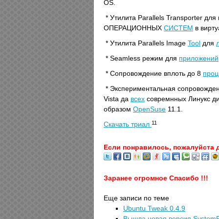
OS.
* Утилита Parallels Transporter д
ОПЕРАЦИОННЫХ
СИСТЕМ
в вирт
* Утилита Parallels Image
Tool
для
* Seamless режим для
приложений
* Сопровождение вплоть до 8
проц
* Экспериментальная сопровожден
Vista да
всех
совремнных Линукс ди
образом
OpenSuse
11.1.
11
Скачать триал
Если понравилось, пожалуйста 
Заранее огромное Спасибо !!!
Еще записи по теме
Ubuntu Tweak 0.4.9
Вышла новая версия SystemR