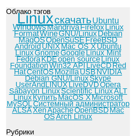
Облако тэгов
Linux
скачать
Ubuntu
Windows
Mandriva
Firefox
Linux
Format
Wine
GNU/Linux
Debian
MagOS
OpenSuSE
FreeBSD
Android
UNIX
Mac OS X
Ubuntu
Linux
Gnome
Google
Linux Mint
Fedora
KDE
open source
Linux
Foundation
Win32 API
LiveCD
Red
Hat
CentOS
Mozilla
USB
NVIDIA
Debian GNU/Linux
Skype
UserAndLINUX
LiveDVD
Opera
Sabayon Linux
Scientific Linux
ALT
Linux
Купить
MacOS X
Microsoft
MySQL
Системный администратор
ALSA
Xen
Apache
OpenBSD
Mac
OS
Arch Linux
Рубрики