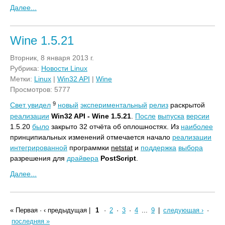
Далее...
Wine 1.5.21
Вторник, 8 января 2013 г.
Рубрика:
Новости Linux
Метки:
Linux
|
Win32 API
|
Wine
Просмотров: 5777
9
Свет увидел
новый
экспериментальный
релиз
раскрытой
реализации
Win32 API - Wine 1.5.21
.
После
выпуска
версии
1.5.20
было
закрыто 32 отчёта об оплошностях. Из
наиболее
принципиальных изменений отмечается начало
реализации
интегрированной
программки
netstat
и
поддержка
выбора
разрешения для
драйвера
PostScript
.
Далее...
« Первая
·
‹ предыдущая
|
1
·
2
·
3
·
4
...
9
|
следующая ›
·
последняя »