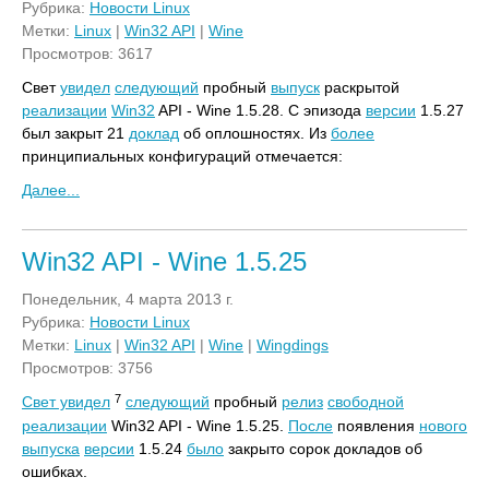
Рубрика:
Новости Linux
Метки:
Linux
|
Win32 API
|
Wine
Просмотров: 3617
Свет
увидел
следующий
пробный
выпуск
раскрытой
реализации
Win32
API - Wine 1.5.28. С эпизода
версии
1.5.27
был закрыт 21
доклад
об оплошностях. Из
более
принципиальных конфигураций отмечается:
Далее...
Win32 API - Wine 1.5.25
Понедельник, 4 марта 2013 г.
Рубрика:
Новости Linux
Метки:
Linux
|
Win32 API
|
Wine
|
Wingdings
Просмотров: 3756
7
Свет увидел
следующий
пробный
релиз
свободной
реализации
Win32 API - Wine 1.5.25.
После
появления
нового
выпуска
версии
1.5.24
было
закрыто сорок докладов об
ошибках.