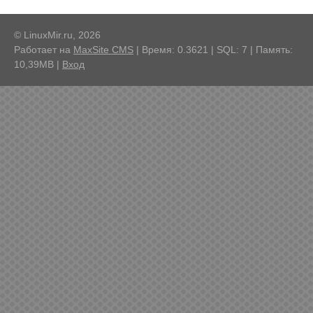
© LinuxMir.ru, 2026
Работает на
MaxSite CMS
| Время: 0.3621 | SQL: 7 | Память:
10,39MB
|
Вход