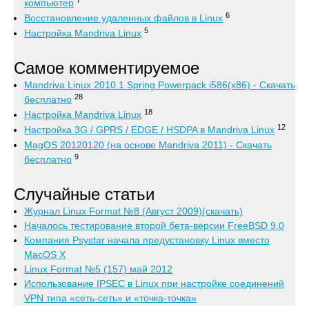
7
компьютер
6
Восстановление удаленных файлов в Linux
5
Настройка Mandriva Linux
Самое комментируемое
Mandriva Linux 2010.1 Spring Powerpack i586(x86) - Скачать
28
бесплатно
18
Настройка Mandriva Linux
12
Настройка 3G / GPRS / EDGE / HSDPA в Mandriva Linux
MagOS 20120120 (на основе Mandriva 2011) - Скачать
9
бесплатно
Случайные статьи
Журнал Linux Format №8 (Август 2009)(скачать)
Началось тестирование второй бета-версии FreeBSD 9.0
Компания Psystar начала предустановку Linux вместо
MacOS X
Linux Format №5 (157) май 2012
Использование IPSEC в Linux при настройке соединений
VPN типа «сеть-сеть» и «точка-точка»