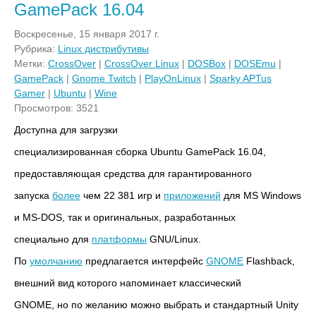
GamePack 16.04
Воскресенье, 15 января 2017 г.
Рубрика:
Linux дистрибутивы
Метки:
CrossOver
|
CrossOver Linux
|
DOSBox
|
DOSEmu
|
GamePack
|
Gnome Twitch
|
PlayOnLinux
|
Sparky APTus
Gamer
|
Ubuntu
|
Wine
Просмотров: 3521
Доступна для загрузки
специализированная сборка Ubuntu GamePack 16.04,
предоставляющая средства для гарантированного
запуска
более
чем 22 381 игр и
приложений
для MS Windows
и MS-DOS, так и оригинальных, разработанных
специально для
платформы
GNU/Linux.
По
умолчанию
предлагается интерфейс
GNOME
Flashback,
внешний вид которого напоминает классический
GNOME, но по желанию можно выбрать и стандартный Unity