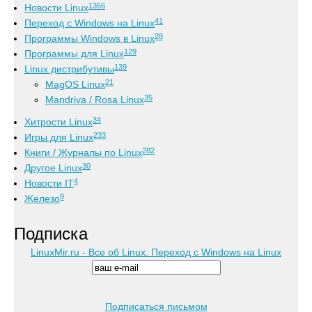
1366
Новости Linux
41
Переход с Windows на Linux
28
Программы Windows в Linux
129
Программы для Linux
139
Linux дистрибутивы
21
MagOS Linux
35
Mandriva / Rosa Linux
34
Хитрости Linux
233
Игры для Linux
282
Книги / Журналы по Linux
30
Другое Linux
4
Новости IT
9
Железо
Подписка
LinuxMir.ru - Все об Linux. Переход с Windows на Linux
Подписаться письмом