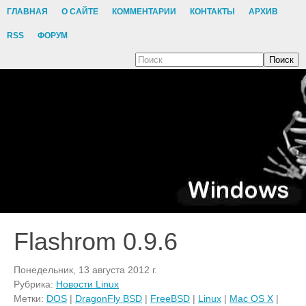
ГЛАВНАЯ
О САЙТЕ
КОММЕНТАРИИ
КОНТАКТЫ
АРХИВ
RSS
ФОРУМ
Поиск
Flashrom 0.9.6
Понедельник, 13 августа 2012 г.
Рубрика:
Новости Linux
Метки:
DOS
|
DragonFly BSD
|
FreeBSD
|
Linux
|
Mac OS X
|