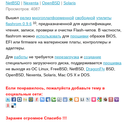
NetBSD
|
Nexenta
|
OpenBSD
|
Solaris
Просмотров: 4087
Вышел
релиз
многоплатформенной
свободной
утилиты
10
flashrom 0.9.6
, предназначенной для идентификации,
чтения, записи, проверки и очистки Flash-чипов. В частности,
flashrom можно
использовать
для
прошивки
образов BIOS,
EFI или firmware на материнские платы, контроллеры и
адаптеры.
Для
работы
не требуется
перезагрузка
и
создание
специального загрузочного диска, поддерживается
прошивка
не выходя из ОС Linux, FreeBSD, NetBSD,
DragonFly
BSD,
OpenBSD, Nexenta, Solaris, Mac OS X и DOS.
Если понравилось, пожалуйста добавьте тему в
социальные сети:
Заранее огромное Спасибо !!!