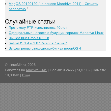
MagOS 20120120 (на основе Mandriva 2011) - Скачать
9
бесплатно
Случайные статьи
Протоколу FTP исполнилось 40 лет
Официальные новости о будущих версиях Mandriva Linux
Вышел bluez-tools 0.1.18
SalineOS 1.4 и 1.0 "Personal Server"
Вышел релиз Linux-дистрибутива moonOS 4
© LinuxMir.ru, 2026
Работает на
MaxSite CMS
| Время: 0.2465 | SQL: 16 | Память:
10,99MB
|
Вход