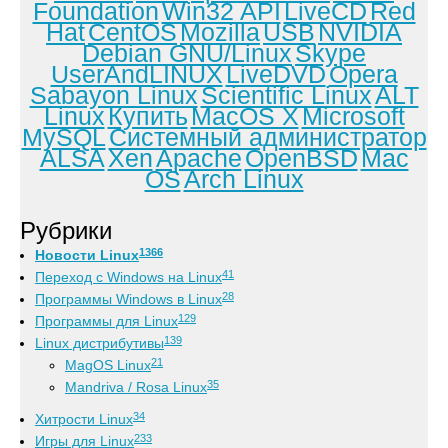
Foundation
Win32 API
LiveCD
Red
Hat
CentOS
Mozilla
USB
NVIDIA
Debian GNU/Linux
Skype
UserAndLINUX
LiveDVD
Opera
Sabayon Linux
Scientific Linux
ALT
Linux
Купить
MacOS X
Microsoft
MySQL
Системный администратор
ALSA
Xen
Apache
OpenBSD
Mac
OS
Arch Linux
Рубрики
1366
Новости Linux
41
Переход с Windows на Linux
28
Программы Windows в Linux
129
Программы для Linux
139
Linux дистрибутивы
21
MagOS Linux
35
Mandriva / Rosa Linux
34
Хитрости Linux
233
Игры для Linux