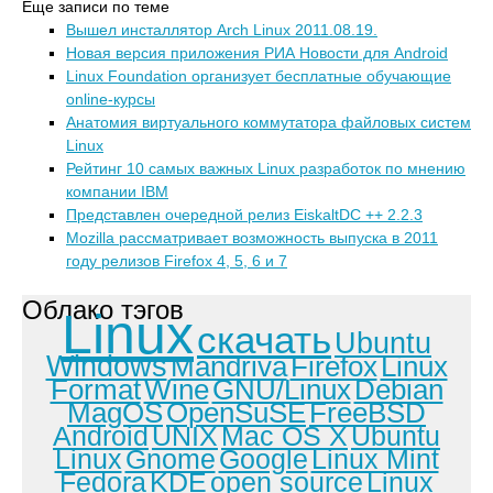
Еще записи по теме
Вышел инсталлятор Arch Linux 2011.08.19.
Новая версия приложения РИА Новости для Android
Linux Foundation организует бесплатные обучающие
online-курсы
Анатомия виртуального коммутатора файловых систем
Linux
Рейтинг 10 самых важных Linux разработок по мнению
компании IBM
Представлен очередной релиз EiskaltDC ++ 2.2.3
Mozilla рассматривает возможность выпуска в 2011
году релизов Firefox 4, 5, 6 и 7
Облако тэгов
Linux
скачать
Ubuntu
Windows
Mandriva
Firefox
Linux
Format
Wine
GNU/Linux
Debian
MagOS
OpenSuSE
FreeBSD
Android
UNIX
Mac OS X
Ubuntu
Linux
Gnome
Google
Linux Mint
Fedora
KDE
open source
Linux