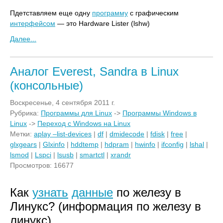
Пдетставляем еще одну
программу
с графическим
интерфейсом
— это Hardware Lister (lshw)
Далее...
Аналог Everest, Sandra в Linux
(консольные)
Воскресенье, 4 сентября 2011 г.
Рубрика:
Программы для Linux
->
Программы Windows в
Linux
->
Переход с Windows на Linux
Метки:
aplay –list-devices
|
df
|
dmidecode
|
fdisk
|
free
|
glxgears
|
Glxinfo
|
hddtemp
|
hdpram
|
hwinfo
|
ifconfig
|
lshal
|
lsmod
|
Lspci
|
lsusb
|
smartctl
|
xrandr
Просмотров: 16677
Как
узнать
данные
по железу в
Линукс? (информация по железу в
линукс)