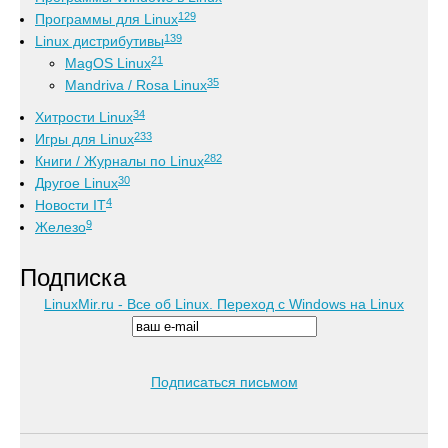
129
Программы для Linux
139
Linux дистрибутивы
21
MagOS Linux
35
Mandriva / Rosa Linux
34
Хитрости Linux
233
Игры для Linux
282
Книги / Журналы по Linux
30
Другое Linux
4
Новости IT
9
Железо
Подписка
LinuxMir.ru - Все об Linux. Переход с Windows на Linux
Подписаться письмом