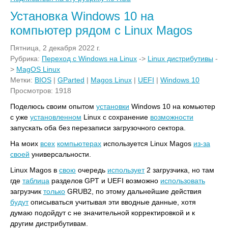
Установка Windows 10 на
компьютер рядом с Linux Magos
Пятница, 2 декабря 2022 г.
Рубрика:
Переход с Windows на Linux
->
Linux дистрибутивы
-
>
MagOS Linux
Метки:
BIOS
|
GParted
|
Magos Linux
|
UEFI
|
Windows 10
Просмотров: 1918
Поделюсь своим опытом
установки
Windows 10 на комьютер
с уже
установленном
Linux с сохранение
возможности
запускать оба без перезаписи загрузочного сектора.
На моих
всех
компьютерах
используется Linux Magos
из-за
своей
универсальности.
Linux Magos в
свою
очередь
использует
2 загрузчика, но там
где
таблица
разделов GPT и UEFI возможно
использовать
загрузчик
только
GRUB2, по этому дальнейшие действия
будут
описываться учитывая эти вводные данные, хотя
думаю подойдут с не значительной корректировкой и к
другим дистрибутивам.