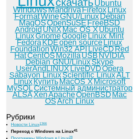
Linux
скачать
Ubuntu
Windows
Mandriva
Firefox
Linux
Format
Wine
GNU/Linux
Debian
MagOS
OpenSuSE
FreeBSD
Android
UNIX
Mac OS X
Ubuntu
Linux
Gnome
Google
Linux Mint
Fedora
KDE
open source
Linux
Foundation
Win32 API
LiveCD
Red
Hat
CentOS
Mozilla
USB
NVIDIA
Debian GNU/Linux
Skype
UserAndLINUX
LiveDVD
Opera
Sabayon Linux
Scientific Linux
ALT
Linux
Купить
MacOS X
Microsoft
MySQL
Системный администратор
ALSA
Xen
Apache
OpenBSD
Mac
OS
Arch Linux
Рубрики
1366
Новости Linux
41
Переход с Windows на Linux
28
Программы Windows в Linux