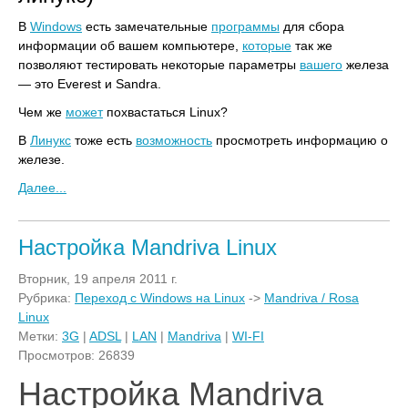
В
Windows
есть замечательные
программы
для сбора
информации об вашем компьютере,
которые
так же
позволяют тестировать некоторые параметры
вашего
железа
— это Everest и Sandra.
Чем же
может
похвастаться Linux?
В
Линукс
тоже есть
возможность
просмотреть информацию о
железе.
Далее...
Настройка Mandriva Linux
Вторник, 19 апреля 2011 г.
Рубрика:
Переход с Windows на Linux
->
Mandriva / Rosa
Linux
Метки:
3G
|
ADSL
|
LAN
|
Mandriva
|
WI-FI
Просмотров: 26839
Настройка Mandriva