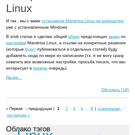
Linux
И так , мы с вами
установили Mandriva Linux на
компьютер
уже с установленным Windows.
В этой статье я сделаю общий
обзор
предстоящих
задач
по
настройке
Mandriva Linux, а ссылки на конкретные решения
(которые
будут
публиковаться в отдельных статей) буду
добавлять сюда по мере их написания (т.к. я не могу сразу
охватить все возможные настройки, просьба писать, что вас
интересует в
первую
очередь).
Далее...
Обсудить (18)
« Первая
·
‹ предыдущая
|
1
·
2
·
3
·
4
...
8
|
следующая ›
·
последняя »
Облако тэгов