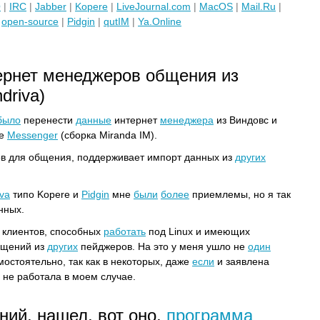
Q
|
IRC
|
Jabber
|
Kopere
|
LiveJournal.com
|
MacOS
|
Mail.Ru
|
|
open-source
|
Pidgin
|
qutIM
|
Ya.Online
ернет менеджеров общения из
driva)
было
перенести
данные
интернет
менеджера
из Виндовс и
ee
Messenger
(сборка Miranda IM).
в для общения, поддерживает импорт данных из
других
va
типо Kopere и
Pidgin
мне
были
более
приемлемы, но я так
нных.
клиентов, способных
работать
под Linux и имеющих
щений из
других
пейджеров. На это у меня ушло не
один
мостоятельно, так как в некоторых, даже
если
и заявлена
 не работала в моем случае.
ний, нашел, вот оно,
программа