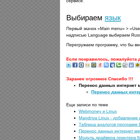
сервисе.
Выбираем
язык
Первый зкачок «Main menu» > «Us
надписью Language выбираем Rus
Перегружаем программу, что бы ве
Если понравилось, пожалуйста 
Заранее огромное Спасибо !!!
Перенос данных интернет м
Перенос данных интер
Еще записи по теме
Webmoney и Linux
Mandriva Linux - добавление
Таблица аналогов программ 
Перенос данных интернет мен
Модуль драйвера принтера М