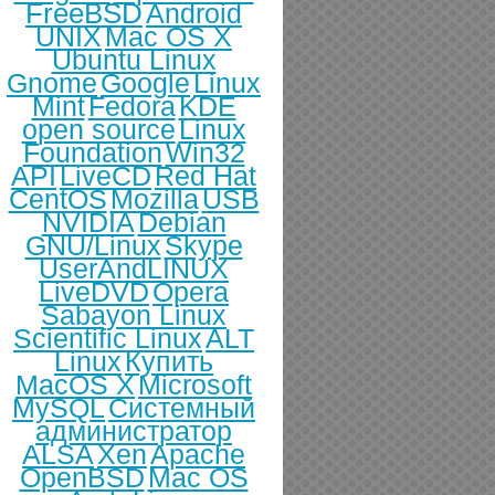
FreeBSD
Android
UNIX
Mac OS X
Ubuntu Linux
Gnome
Google
Linux
Mint
Fedora
KDE
open source
Linux
Foundation
Win32
API
LiveCD
Red Hat
CentOS
Mozilla
USB
NVIDIA
Debian
GNU/Linux
Skype
UserAndLINUX
LiveDVD
Opera
Sabayon Linux
Scientific Linux
ALT
Linux
Купить
MacOS X
Microsoft
MySQL
Системный
администратор
ALSA
Xen
Apache
OpenBSD
Mac OS