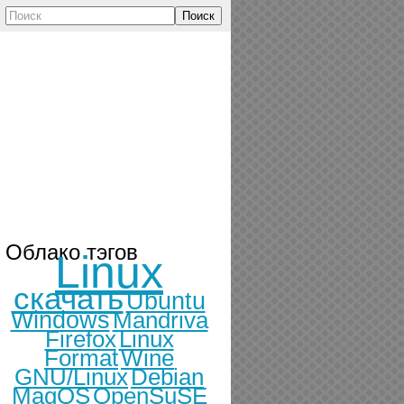
Поиск
Облако тэгов
Linux
скачать
Ubuntu
Windows
Mandriva
Firefox
Linux
Format
Wine
GNU/Linux
Debian
MagOS
OpenSuSE