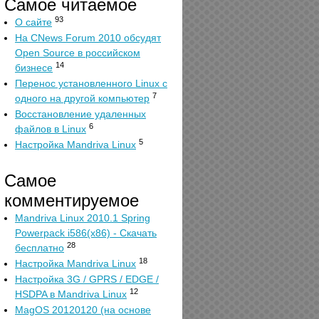
Самое читаемое
93
О сайте
На CNews Forum 2010 обсудят
Open Source в российском
14
бизнесе
Перенос установленного Linux с
7
одного на другой компьютер
Восстановление удаленных
6
файлов в Linux
5
Настройка Mandriva Linux
Самое
комментируемое
Mandriva Linux 2010.1 Spring
Powerpack i586(x86) - Скачать
28
бесплатно
18
Настройка Mandriva Linux
Настройка 3G / GPRS / EDGE /
12
HSDPA в Mandriva Linux
MagOS 20120120 (на основе