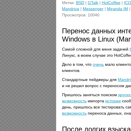
Метки:
BSD
|
GTalk
|
HotCoffee
|
IC
Mandriva
|
Messenger
|
Miranda IM
Просмотров: 10040
Перенос данных инт
Windows в Linux (Man
Самой сложной для меня задачей
Линукс, в моем случае это HotCoff
Дело в том, что
очень
мало клиенто
клиентов.
Стандартные пейджеры для
Mandri
и не решил вопрос с переносом да
Пришлось заняться поиском
других
возможность
импорта
истории
сооб
день, пришлось все тестировать са
возможность
переноса данных, она
После долгих взыска