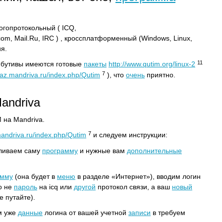
огопротокольный ( ICQ,
.com, Mail.Ru, IRC ) , кроссплатформенный (Windows, Linux,
я.
11
ибутивы имеются готовые
пакеты
http://www.qutim.org/linux-2
7
1raz.mandriva.ru/index.php/Qutim
), что
очень
приятно.
andriva
 на Mandriva.
7
mandriva.ru/index.php/Qutim
и следуем инструкции:
вливаем саму
программу
и нужные вам
дополнительные
амму
(она будет в
меню
в разделе «Интернет»), вводим логин
о не
пароль
на icq или
другой
протокол связи, а ваш
новый
е путайте).
м уже
данные
логина от вашей учетной
записи
в требуем