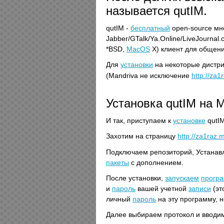
называется qutIM.
qutIM -
бесплатный
open-source мн
Jabber/GTalk/Ya.Online/LiveJournal
*BSD,
MacOS
X) клиент для общени
Для
установки
на некоторые дистр
(Mandriva не исключение
http://za
Установка qutIM на M
И так, приступаем к
установке
qutIM
Захотим на страницу
http://za1raz.
Подключаем репозиторий, Устана
пакеты
с дополнением.
После установки,
запускаем
прогр
и
пароль
вашей учетной
записи
(эт
личный
пароль
на эту программу, н
Далее выбираем протокол и вводи