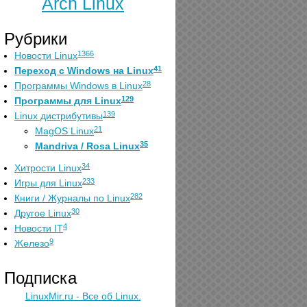
Arch Linux
Рубрики
1366
Новости Linux
41
Переход с Windows на Linux
28
Программы Windows в Linux
129
Программы для Linux
139
Linux дистрибутивы
21
MagOS Linux
35
Mandriva / Rosa Linux
34
Хитрости Linux
233
Игры для Linux
282
Книги / Журналы по Linux
30
Другое Linux
4
Новости IT
9
Железо
Подписка
LinuxMir.ru - Все об Linux.