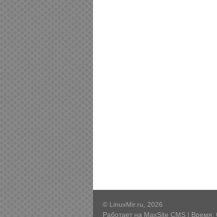
© LinuxMir.ru, 2026
Работает на
MaxSite CMS
| Время: 