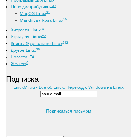
Программы для Linux
139
Linux дистрибутивы
21
MagOS Linux
35
Mandriva / Rosa Linux
34
Хитрости Linux
233
Игры для Linux
282
Книги / Журналы по Linux
30
Другое Linux
4
Новости IT
9
Железо
Подписка
LinuxMir.ru - Все об Linux. Переход с Windows на Linux
Подписаться письмом