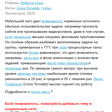
Рубрика:
Новости Linux
Метки:
Linus Torvalds
|
Linux
Просмотров: 6528
Небольшой патч дает
возможность
нормально исполнять
обычные пользовательские задачи, например просмотр
сайтов или проигрывание видеороликов, даже в том случае,
если
процессор
весьма нагружен фоновыми приложениями.
Он особым образом разбивает выполняемые задачи на
группы, привязанные к TTY, при
этом
процессорные такты
используются
более
равномерно, что дает возможность,
например,
запустить
в фоне компиляцию с количеством
заданий, превышающим
число
ядер
процессоров
в
несколько
раз. По замерам самого автора, при высоком
уровне
загрузки
системы
наибольшее время отклика
уменьшилось в 10 раз, а среднее в 20 с лишним раз.
Линус
Торвальдс
(Linus Torvalds) высоко оценил эту работу.
0
Подробности о
патче здесь
.
Если понравилось, пожалуйста добавьте тему в
социальные сети: