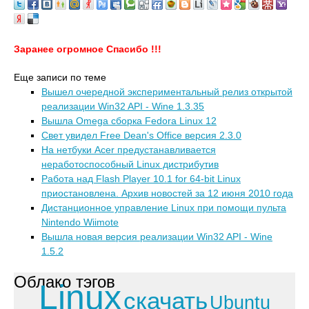
Заранее огромное Спасибо !!!
Еще записи по теме
Вышел очередной экспериментальный релиз открытой
реализации Win32 API - Wine 1.3.35
Вышла Omega сборка Fedora Linux 12
Свет увидел Free Dean's Office версия 2.3.0
На нетбуки Acer предустанавливается
неработоспособный Linux дистрибутив
Работа над Flash Player 10.1 for 64-bit Linux
приостановлена. Архив новостей за 12 июня 2010 года
Дистанционное управление Linux при помощи пульта
Nintendo Wiimote
Вышла новая версия реализации Win32 API - Wine
1.5.2
Облако тэгов
Linux
скачать
Ubuntu