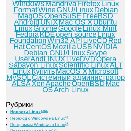
Windows
Mandriva
Firefox
Linux
Format
Wine
GNU/Linux
Debian
MagOS
OpenSuSE
FreeBSD
Android
UNIX
Mac OS X
Ubuntu
Linux
Gnome
Google
Linux Mint
Fedora
KDE
open source
Linux
Foundation
Win32 API
LiveCD
Red
Hat
CentOS
Mozilla
USB
NVIDIA
Debian GNU/Linux
Skype
UserAndLINUX
LiveDVD
Opera
Sabayon Linux
Scientific Linux
ALT
Linux
Купить
MacOS X
Microsoft
MySQL
Системный администратор
ALSA
Xen
Apache
OpenBSD
Mac
OS
Arch Linux
Рубрики
1366
Новости Linux
41
Переход с Windows на Linux
28
Программы Windows в Linux
129