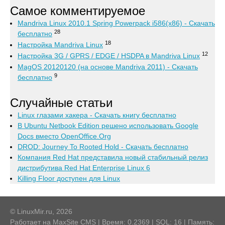
Самое комментируемое
Mandriva Linux 2010.1 Spring Powerpack i586(x86) - Скачать
28
бесплатно
18
Настройка Mandriva Linux
12
Настройка 3G / GPRS / EDGE / HSDPA в Mandriva Linux
MagOS 20120120 (на основе Mandriva 2011) - Скачать
9
бесплатно
Случайные статьи
Linux глазами хакера - Скачать книгу бесплатно
В Ubuntu Netbook Edition решено использовать Google
Docs вместо OpenOffice.Org
DROD: Journey To Rooted Hold - Скачать бесплатно
Компания Red Hat представила новый стабильный релиз
дистрибутива Red Hat Enterprise Linux 6
Killing Floor доступен для Linux
© LinuxMir.ru, 2026
Работает на
MaxSite CMS
| Время: 0.2369 | SQL: 16 | Память: