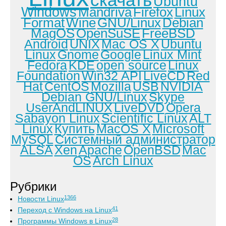
Ubuntu
Windows
Mandriva
Firefox
Linux
Format
Wine
GNU/Linux
Debian
MagOS
OpenSuSE
FreeBSD
Android
UNIX
Mac OS X
Ubuntu
Linux
Gnome
Google
Linux Mint
Fedora
KDE
open source
Linux
Foundation
Win32 API
LiveCD
Red
Hat
CentOS
Mozilla
USB
NVIDIA
Debian GNU/Linux
Skype
UserAndLINUX
LiveDVD
Opera
Sabayon Linux
Scientific Linux
ALT
Linux
Купить
MacOS X
Microsoft
MySQL
Системный администратор
ALSA
Xen
Apache
OpenBSD
Mac
OS
Arch Linux
Рубрики
1366
Новости Linux
41
Переход с Windows на Linux
28
Программы Windows в Linux