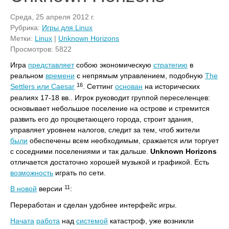
Среда, 25 апреля 2012 г.
Рубрика:
Игры для Linux
Метки:
Linux
|
Unknown Horizons
Просмотров: 5822
Игра
представляет
собою экономическую
стратегию
в
реальном
времени
с непрямым управлением, подобную
The
16
Settlers или Caesar
. Сеттинг
основан
на исторических
реалиях 17-18 вв.. Игрок руководит группой переселенцев:
основывает небольшое поселение на острове и стремится
развить его до процветающего города, строит здания,
управляет уровнем налогов, следит за тем, чтоб жители
были
обеспечены всем необходимым, сражается или торгует
с соседними поселениями и так дальше.
Unknown Horizons
отличается достаточно хорошей музыкой и графикой. Есть
возможность
играть по сети.
11
В
новой
версии
:
Переработан и сделан удобнее интерфейс игры.
Начата
работа
над
системой
катастроф, уже возникли