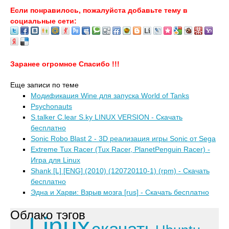
Если понравилось, пожалуйста добавьте тему в
социальные сети:
Заранее огромное Спасибо !!!
Еще записи по теме
Модификация Wine для запуска World of Tanks
Psychonauts
S.talker C.lear S.ky LINUX VERSION - Скачать
бесплатно
Sonic Robo Blast 2 - 3D реализация игры Sonic от Sega
Extreme Tux Racer (Tux Racer, PlanetPenguin Racer) -
Игра для Linux
Shank [L] [ENG] (2010) (120720110-1) (rpm) - Скачать
бесплатно
Эдна и Харви: Взрыв мозга [rus] - Скачать бесплатно
Облако тэгов
Linux
скачать