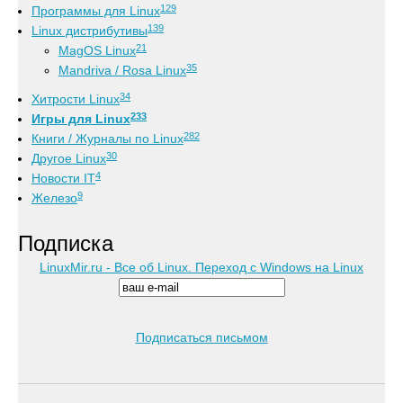
129
Программы для Linux
139
Linux дистрибутивы
21
MagOS Linux
35
Mandriva / Rosa Linux
34
Хитрости Linux
233
Игры для Linux
282
Книги / Журналы по Linux
30
Другое Linux
4
Новости IT
9
Железо
Подписка
LinuxMir.ru - Все об Linux. Переход с Windows на Linux
Подписаться письмом