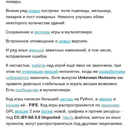
пожары.
Возник ряд
новых
построек: поле пшеницы, мельница,
пекарня и пост пожарных. Немного улучшен облик
некоторого количества зданий.
Сохранение и
загрузка
игры в мультиплеере.
Встроенное оповещение о
новых
версиях.
И ряд иных
меньше
заметных изменений, в том числе,
исправления ошибок.
К несчастью,
работа
над игрой ещё явно не закончена, при
этом по
нумерации
версий
непонятно, когда же
разработчики
собираются
закончить. Хотя выпуски
Unknown Horizons
как
правило довольно стабильные и играть весьма возможно.
Есть
сообщество
в мультиплеере.
Код игры написан большей
частью
на Python, а
движок
в
основе
её -
FIFE
. Код игры распространяется по
лицензии
GPL
версии
2 или
более
новой, графика и прочие ресурсы -
под
CC-BY-SA 3.0 Unported
.
Часть
файлов, взятых из иных
проектов, могут распространяться под другими лицензиями.