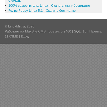
Скачать
100% самоучитель. Linux - Скачать книгу бесплатно
Релиз Puppy Linux 5.1 - Скачать бесплатно
© LinuxMir.ru, 2026
Работает на
MaxSite CMS
| Время: 0.2460 | SQL: 16 | Память:
11,03MB
|
Вход