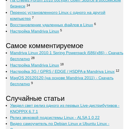
На CNews Forum 2010 обсудят Open Source в российском
14
бизнесе
Перенос установленного Linux с одного на другой
7
компьютер
6
Восстановление удаленных файлов в Linux
5
Настройка Mandriva Linux
Самое комментируемое
Mandriva Linux 2010.1 Spring Powerpack i586(x86) - Скачать
28
бесплатно
18
Настройка Mandriva Linux
12
Настройка 3G / GPRS / EDGE / HSDPA в Mandriva Linux
MagOS 20120120 (на основе Mandriva 2011) - Скачать
9
бесплатно
Случайные статьи
Увидел свет релиз одного из первых Live-дистрибутивов -
KNOPPIX 6.7.1
Релиз звуковой подсистемы Linux - ALSA 1.0.22
Видео самоучитель по Debian Linux и Ubuntu Linux -