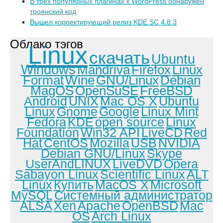
В трёх популярных плагинах к WordPress обнаружен
троянский код
Вышел корректирующий релиз KDE SC 4.8.3
Облако тэгов
Linux
скачать
Ubuntu
Windows
Mandriva
Firefox
Linux
Format
Wine
GNU/Linux
Debian
MagOS
OpenSuSE
FreeBSD
Android
UNIX
Mac OS X
Ubuntu
Linux
Gnome
Google
Linux Mint
Fedora
KDE
open source
Linux
Foundation
Win32 API
LiveCD
Red
Hat
CentOS
Mozilla
USB
NVIDIA
Debian GNU/Linux
Skype
UserAndLINUX
LiveDVD
Opera
Sabayon Linux
Scientific Linux
ALT
Linux
Купить
MacOS X
Microsoft
MySQL
Системный администратор
ALSA
Xen
Apache
OpenBSD
Mac
OS
Arch Linux