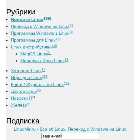
Рубрики
1366
Новости Linux
41
Переход с Windows на Linux
28
Программы Windows в Linux
129
Программы для Linux
139
Linux дистрибутивы
21
MagOS Linux
35
Mandriva / Rosa Linux
34
Хитрости Linux
233
Игры для Linux
282
Книги / Журналы по Linux
30
Другое Linux
4
Новости IT
9
Железо
Подписка
LinuxMir.ru - Все об Linux. Переход с Windows на Linux