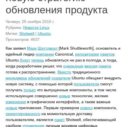
обновления продукта
Четверг, 25 ноября 2010 г.
Рубрика:
Новости Linux
Метки:
Shotwell
|
Ubuntu
Просмотров: 4637
Как заявил
Марк
Шаттлворт
[Mark Shuttleworth], основатель и
идейный лидер
компании
Canonical,
репозитории
пакетов
Ubuntu
будут
теперь
обновляться не раз в полгода, а тогда,
когда разработчики решат, что
очередная
версия
пакета
готова к распространению.
Вместо
традиционного
менеджера
обновлений
создатели
Ubuntu обещают внедрить
новую систему, с помощью которой
пользователи
смогут
получать
только
что выпущенные компоненты, в том числе
использующие совершенно
новые
технологии, мелкие
изменения
в графическом интерфейсе, а также важные
новые
приложения. Первым примером
нового
компонента,
ориентированного
на моментальную доставку
пользователям, является
пакет
Shotwell, обеспечивающий
удобное
управление
личным архивом цифровых