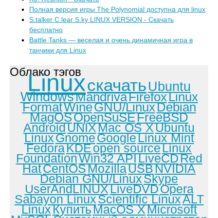
Полная версия игры The Polynomial доступна для linux
S.talker C.lear S.ky LINUX VERSION - Скачать
бесплатно
Battle Tanks — веселая и очень динамичная игра в
танчики для Linux
Облако тэгов
Linux
скачать
Ubuntu
Windows
Mandriva
Firefox
Linux
Format
Wine
GNU/Linux
Debian
MagOS
OpenSuSE
FreeBSD
Android
UNIX
Mac OS X
Ubuntu
Linux
Gnome
Google
Linux Mint
Fedora
KDE
open source
Linux
Foundation
Win32 API
LiveCD
Red
Hat
CentOS
Mozilla
USB
NVIDIA
Debian GNU/Linux
Skype
UserAndLINUX
LiveDVD
Opera
Sabayon Linux
Scientific Linux
ALT
Linux
Купить
MacOS X
Microsoft