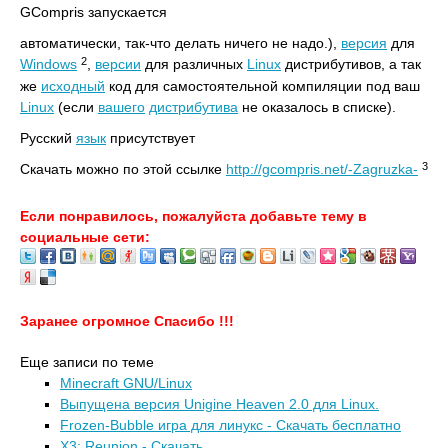
GCompris запускается
автоматически, так-что делать ничего не надо.),
версия
для
2
Windows
,
версии
для различных
Linux
дистрибутивов, а так
же
исходный
код для самостоятельной компиляции под ваш
Linux
(если
вашего
дистрибутива
не оказалось в списке).
Русский
язык
присутствует
3
Скачать можно по этой ссылке
http://gcompris.net/-Zagruzka-
Если понравилось, пожалуйста добавьте тему в
социальные сети:
Заранее огромное Спасибо !!!
Еще записи по теме
Minecraft GNU/Linux
Выпущена версия Unigine Heaven 2.0 для Linux.
Frozen-Bubble игра для линукс - Скачать бесплатно
X3: Reunion - Скачать