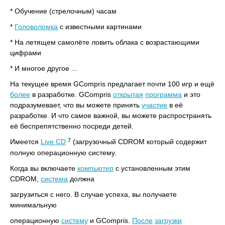
* Обучение (стрелочным) часам
*
Головоломка
с известными картинами
* На летящем самолёте ловить облака с возрастающими
цифрами
* И многое другое ...
На текущее время GCompris предлагает почти 100 игр и ещё
более
в разработке. GCompris
открытая
программа
и это
подразумевает, что вы можете принять
участие
в её
разработке. И что самое важной, вы можете распространять
её беспрепятственно посреди детей.
7
Имеется
Live CD
(загрузочный CDROM который содержит
полную операционную систему.
Когда вы включаете
компьютер
с установленным этим
CDROM,
система
должна
загрузиться с него. В случае успеха, вы получаете
минимальную
операционную
систему
и GCompris.
После
загрузки