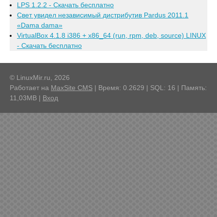
LPS 1.2.2 - Скачать бесплатно
Свет увидел независимый дистрибутив Pardus 2011.1
«Dama dama»
VirtualBox 4.1.8 i386 + x86_64 (run, rpm, deb, source) LINUX
- Скачать бесплатно
© LinuxMir.ru, 2026
Работает на
MaxSite CMS
| Время: 0.2629 | SQL: 16 | Память:
11,03MB
|
Вход