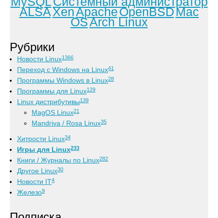
MySQL
Системный администратор
ALSA
Xen
Apache
OpenBSD
Mac
OS
Arch Linux
Рубрики
1366
Новости Linux
41
Переход с Windows на Linux
28
Программы Windows в Linux
129
Программы для Linux
139
Linux дистрибутивы
21
MagOS Linux
35
Mandriva / Rosa Linux
34
Хитрости Linux
233
Игры для Linux
282
Книги / Журналы по Linux
30
Другое Linux
4
Новости IT
9
Железо
Подписка