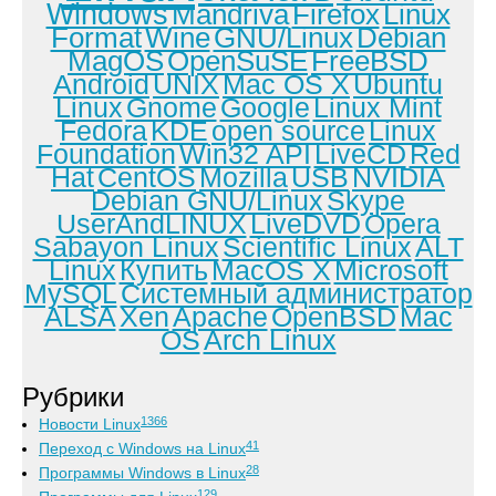
Windows
Mandriva
Firefox
Linux
Format
Wine
GNU/Linux
Debian
MagOS
OpenSuSE
FreeBSD
Android
UNIX
Mac OS X
Ubuntu
Linux
Gnome
Google
Linux Mint
Fedora
KDE
open source
Linux
Foundation
Win32 API
LiveCD
Red
Hat
CentOS
Mozilla
USB
NVIDIA
Debian GNU/Linux
Skype
UserAndLINUX
LiveDVD
Opera
Sabayon Linux
Scientific Linux
ALT
Linux
Купить
MacOS X
Microsoft
MySQL
Системный администратор
ALSA
Xen
Apache
OpenBSD
Mac
OS
Arch Linux
Рубрики
1366
Новости Linux
41
Переход с Windows на Linux
28
Программы Windows в Linux
129