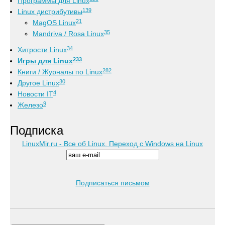
Программы для Linux
139
Linux дистрибутивы
21
MagOS Linux
35
Mandriva / Rosa Linux
34
Хитрости Linux
233
Игры для Linux
282
Книги / Журналы по Linux
30
Другое Linux
4
Новости IT
9
Железо
Подписка
LinuxMir.ru - Все об Linux. Переход с Windows на Linux
Подписаться письмом