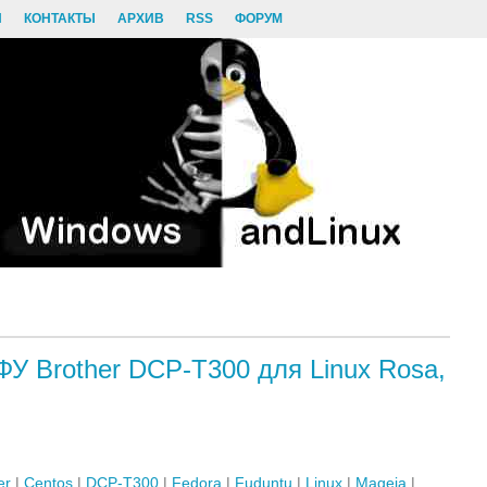
И
КОНТАКТЫ
АРХИВ
RSS
ФОРУМ
У Brother DCP-T300 для Linux Rosa,
er
|
Centos
|
DCP-T300
|
Fedora
|
Fuduntu
|
Linux
|
Mageia
|