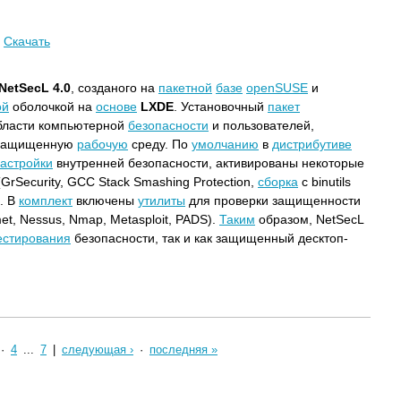
|
Скачать
NetSecL 4.0
, созданого на
пакетной
базе
openSUSE
и
ой
оболочкой на
основе
LXDE
. Установочный
пакет
бласти компьютерной
безопасности
и пользователей,
 защищенную
рабочую
среду. По
умолчанию
в
дистрибутиве
астройки
внутренней безопасности, активированы некоторые
GrSecurity, GCC Stack Smashing Protection,
сборка
с binutils
. В
комплект
включены
утилиты
для проверки защищенности
met, Nessus, Nmap, Metasploit, PADS).
Таким
образом, NetSecL
естирования
безопасности, так и как защищенный десктоп-
·
4
...
7
|
следующая ›
·
последняя »