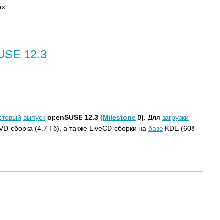
х.
USE 12.3
стовый
выпуск
openSUSE 12.3
(Milestone
0)
. Для
загрузки
VD-сборка (4.7 Гб), а также LiveCD-сборки на
базе
KDE (608