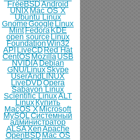
FreeBSD
Android
UNIX
Mac OS X
Ubuntu Linux
Gnome
Google
Linux
Mint
Fedora
KDE
open source
Linux
Foundation
Win32
API
LiveCD
Red Hat
CentOS
Mozilla
USB
NVIDIA
Debian
GNU/Linux
Skype
UserAndLINUX
LiveDVD
Opera
Sabayon Linux
Scientific Linux
ALT
Linux
Купить
MacOS X
Microsoft
MySQL
Системный
администратор
ALSA
Xen
Apache
OpenBSD
Mac OS