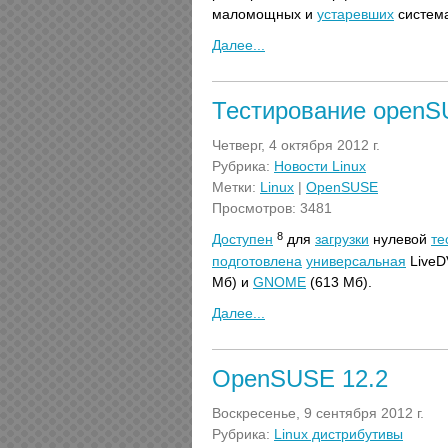
маломощных и
устаревших
система
Далее...
Тестирование openS
Четверг, 4 октября 2012 г.
Рубрика:
Новости Linux
Метки:
Linux
|
OpenSUSE
Просмотров: 3481
8
Доступен
для
загрузки
нулевой
те
подготовлена
универсальная
LiveD
Мб) и
GNOME
(613 Мб).
Далее...
OpenSUSE 12.2
Воскресенье, 9 сентября 2012 г.
Рубрика:
Linux дистрибутивы