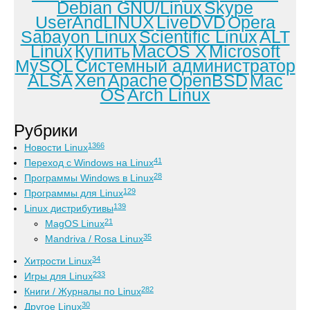
Debian GNU/Linux
Skype
UserAndLINUX
LiveDVD
Opera
Sabayon Linux
Scientific Linux
ALT
Linux
Купить
MacOS X
Microsoft
MySQL
Системный администратор
ALSA
Xen
Apache
OpenBSD
Mac
OS
Arch Linux
Рубрики
1366
Новости Linux
41
Переход с Windows на Linux
28
Программы Windows в Linux
129
Программы для Linux
139
Linux дистрибутивы
21
MagOS Linux
35
Mandriva / Rosa Linux
34
Хитрости Linux
233
Игры для Linux
282
Книги / Журналы по Linux
30
Другое Linux