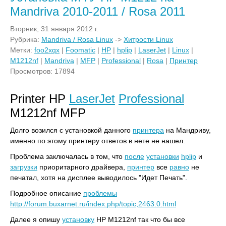
Mandriva 2010-2011 / Rosa 2011
Вторник, 31 января 2012 г.
Рубрика:
Mandriva / Rosa Linux
->
Хитрости Linux
Метки:
foo2xqx
|
Foomatic
|
HP
|
hplip
|
LaserJet
|
Linux
|
M1212nf
|
Mandriva
|
MFP
|
Professional
|
Rosa
|
Принтер
Просмотров: 17894
Printer HP
LaserJet
Professional
M1212nf MFP
Долго возился с установкой данного
принтера
на Мандриву,
именно по этому принтеру ответов в нете не нашел.
Проблема заключалась в том, что
после
установки
hplip
и
загрузки
приоритарного драйвера,
принтер
все
равно
не
печатал, хотя на дисплее выводилось "Идет Печать".
Подробное описание
проблемы
http://forum.buxarnet.ru/index.php/topic,2463.0.html
Далее я опишу
установку
HP M1212nf так что бы все