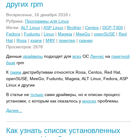
других rpm
Воскресенье, 16 декабря 2018 г.
Рубрика:
Программы для Linux
Метки:
ALT Linux
|
ASP Linux
|
Brother
|
Centos
|
DCP-T300
|
Fedora
|
Fuduntu
|
Linux
|
Mageia
|
MeeGo
|
openSUSE
|
Red
Hat
|
Rosa
|
xsane
|
МФУ
|
принтер
|
сканер
Просмотров: 2678
Данные
драйверы
подходят для
всех
ОС
Линукс
на
пакетной
базе
rpm
К
таким
дистрибутивам относятся Rosa, Centos, Red Hat,
openSUSE, MeeGo, Fuduntu, Mageia, ALT Linux, Fedora, ASP
Linux и другие
В статье не
только
сами драйверы, но и описан процесс
установки, с которым как оказалось у
многих
проблемы.
Далее...
Как узнать список установленных