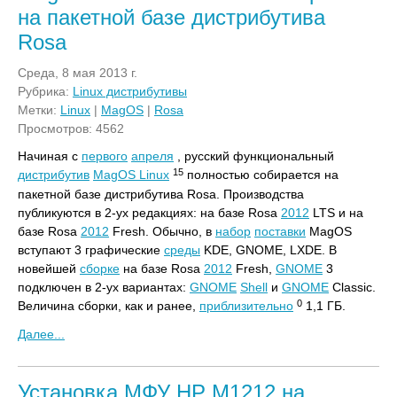
на пакетной базе дистрибутива
Rosa
Среда, 8 мая 2013 г.
Рубрика:
Linux дистрибутивы
Метки:
Linux
|
MagOS
|
Rosa
Просмотров: 4562
Начиная с
первого
апреля
, русский функциональный
15
дистрибутив
MagOS Linux
полностью собирается на
пакетной базе дистрибутива Rosa. Производства
публикуются в 2-ух редакциях: на базе Rosa
2012
LTS и на
базе Rosa
2012
Fresh. Обычно, в
набор
поставки
MagOS
вступают 3 графические
среды
KDE, GNOME, LXDE. В
новейшей
сборке
на базе Rosa
2012
Fresh,
GNOME
3
подключен в 2-ух вариантах:
GNOME
Shell
и
GNOME
Classic.
0
Величина сборки, как и ранее,
приблизительно
1,1 ГБ.
Далее...
Установка МФУ HP M1212 на