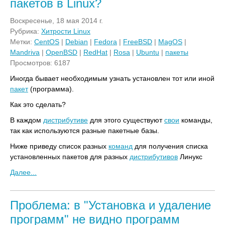
пакетов в Linux?
Воскресенье, 18 мая 2014 г.
Рубрика:
Хитрости Linux
Метки:
CentOS
|
Debian
|
Fedora
|
FreeBSD
|
MagOS
|
Mandriva
|
OpenBSD
|
RedHat
|
Rosa
|
Ubuntu
|
пакеты
Просмотров: 6187
Иногда бывает необходимым узнать установлен тот или иной
пакет
(программа).
Как это сделать?
В каждом
дистрибутиве
для этого существуют
свои
команды,
так как используются разные пакетные базы.
Ниже приведу список разных
команд
для получения списка
установленных пакетов для разных
дистрибутивов
Линукс
Далее...
Проблема: в "Установка и удаление
программ" не видно программ