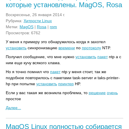
которые установлены. MagOS, Rosa
Воскресенье, 26 января 2014 г.
Рубрика:
Хитрости Linux
Метки:
MagOS
|
Rosa
|
rpm
Просмотров: 6762
У меня к примеру это обнаружилось когда я захотел
установить
синхронизацию
времени
по
протоколу
NTP.
Получил сообщение, что мне нужно
установить
пакет
ntp а с
ним еще кучу всякого хлама.
Но я точно помнил что
пакет
ntp у меня стоит, так же
подобное повторилось с пакетами task-server и taks-printer-
hp при попытке
установить
принтер
HP.
Если у вас такая же возникла проблема, то
решение
очень
простое
Далее...
MagOS Linux полностью собирается