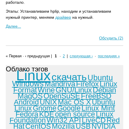
работало.
Этапы: Устанавливаем hplip, находим и устанавливаем
нужный принтер, меняем
драйвер
на нужный.
Далее...
Обсудить (2)
« Первая
·
‹ предыдущая
|
1
·
2
|
следующая ›
·
последняя »
Облако тэгов
Linux
скачать
Ubuntu
Windows
Mandriva
Firefox
Linux
Format
Wine
GNU/Linux
Debian
MagOS
OpenSuSE
FreeBSD
Android
UNIX
Mac OS X
Ubuntu
Linux
Gnome
Google
Linux Mint
Fedora
KDE
open source
Linux
Foundation
Win32 API
LiveCD
Red
Hat
CentOS
Mozilla
USB
NVIDIA