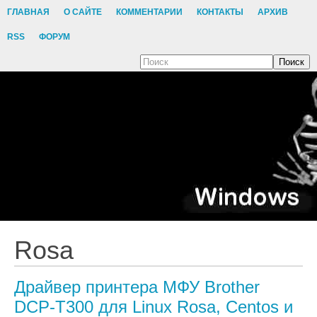
ГЛАВНАЯ
О САЙТЕ
КОММЕНТАРИИ
КОНТАКТЫ
АРХИВ
RSS
ФОРУМ
Поиск
Rosa
Драйвер принтера МФУ Brother
DCP-T300 для Linux Rosa, Centos и