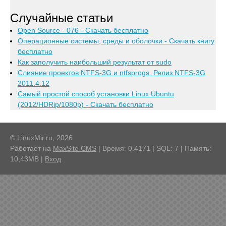
Случайные статьи
Open Source - 076 - Скачать бесплатно
Операционные системы, среды и оболочки - Скачать книгу
бесплатно
Как заполучить наибольший результат от sudo
Слияние проектов NTFS-3G и ntfsprogs. Релиз NTFS-3G
2011.4.12
Самый простой способ установки Linux Ubuntu
(2012/HDRip/1080p) - Скачать бесплатно
© LinuxMir.ru, 2026
Работает на
MaxSite CMS
| Время: 0.4171 | SQL: 7 | Память:
10,43MB
|
Вход