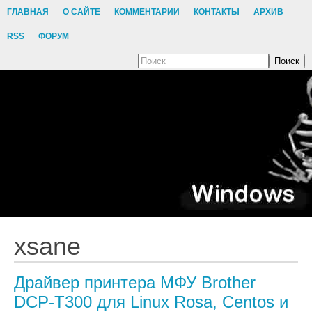
ГЛАВНАЯ
О САЙТЕ
КОММЕНТАРИИ
КОНТАКТЫ
АРХИВ
RSS
ФОРУМ
Поиск
xsane
Драйвер принтера МФУ Brother
DCP-T300 для Linux Rosa, Centos и