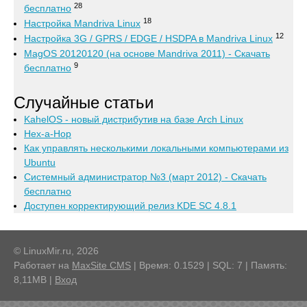
28
бесплатно
18
Настройка Mandriva Linux
12
Настройка 3G / GPRS / EDGE / HSDPA в Mandriva Linux
MagOS 20120120 (на основе Mandriva 2011) - Скачать
9
бесплатно
Случайные статьи
KahelOS - новый дистрибутив на базе Arch Linux
Hex-a-Hop
Как управлять несколькими локальными компьютерами из
Ubuntu
Системный администратор №3 (март 2012) - Скачать
бесплатно
Доступен корректирующий релиз KDE SC 4.8.1
© LinuxMir.ru, 2026
Работает на
MaxSite CMS
| Время: 0.1529 | SQL: 7 | Память:
8,11MB
|
Вход