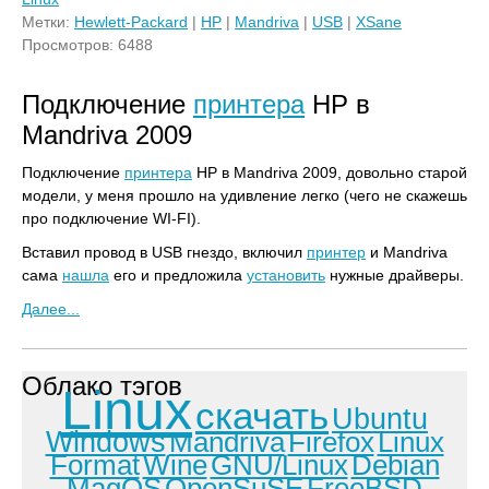
Метки:
Hewlett-Packard
|
HP
|
Mandriva
|
USB
|
XSane
Просмотров: 6488
Подключение
принтера
HP в
Mandriva 2009
Подключение
принтера
HP в Mandriva 2009, довольно старой
модели, у меня прошло на удивление легко (чего не скажешь
про подключение WI-FI).
Вставил провод в USB гнездо, включил
принтер
и Mandriva
сама
нашла
его и предложила
установить
нужные драйверы.
Далее...
Облако тэгов
Linux
скачать
Ubuntu
Windows
Mandriva
Firefox
Linux
Format
Wine
GNU/Linux
Debian
MagOS
OpenSuSE
FreeBSD