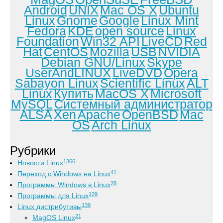
Android
UNIX
Mac OS X
Ubuntu
Linux
Gnome
Google
Linux Mint
Fedora
KDE
open source
Linux
Foundation
Win32 API
LiveCD
Red
Hat
CentOS
Mozilla
USB
NVIDIA
Debian GNU/Linux
Skype
UserAndLINUX
LiveDVD
Opera
Sabayon Linux
Scientific Linux
ALT
Linux
Купить
MacOS X
Microsoft
MySQL
Системный администратор
ALSA
Xen
Apache
OpenBSD
Mac
OS
Arch Linux
Рубрики
1366
Новости Linux
41
Переход с Windows на Linux
28
Программы Windows в Linux
129
Программы для Linux
139
Linux дистрибутивы
21
MagOS Linux