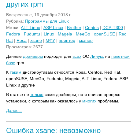
других rpm
Воскресенье, 16 декабря 2018 г.
Рубрика:
Программы для Linux
Метки:
ALT Linux
|
ASP Linux
|
Brother
|
Centos
|
DCP-T300
|
Fedora
|
Fuduntu
|
Linux
|
Mageia
|
MeeGo
|
openSUSE
|
Red
Hat
|
Rosa
|
xsane
|
МФУ
|
принтер
|
сканер
Просмотров: 2677
Данные
драйверы
подходят для
всех
ОС
Линукс
на
пакетной
базе
rpm
К
таким
дистрибутивам относятся Rosa, Centos, Red Hat,
openSUSE, MeeGo, Fuduntu, Mageia, ALT Linux, Fedora, ASP
Linux и другие
В статье не
только
сами драйверы, но и описан процесс
установки, с которым как оказалось у
многих
проблемы.
Далее...
Ошибка xsane: невозможно