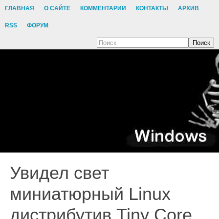
ГЛАВНАЯ
О САЙТЕ
КОММЕНТАРИИ
КОНТАКТЫ
АРХИВ
RSS
ФОРУМ
Поиск
Увидел свет
миниатюрный Linux
дистрибутив Tiny Core