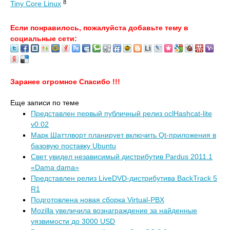
8
Tiny Core Linux
Если понравилось, пожалуйста добавьте тему в
социальные сети:
Заранее огромное Спасибо !!!
Еще записи по теме
Представлен первый публичный релиз oclHashcat-lite
v0.02
Марк Шаттлворт планирует включить Qt-приложения в
базовую поставку Ubuntu
Свет увидел независимый дистрибутив Pardus 2011.1
«Dama dama»
Представлен релиз LiveDVD-дистрибутива BackTrack 5
R1
Подготовлена новая сборка Virtual-PBX
Mozilla увеличила вознаграждение за найденные
уязвимости до 3000 USD