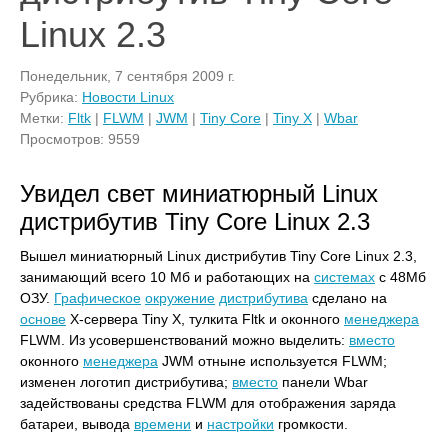
Linux 2.3
Понедельник, 7 сентября 2009 г.
Рубрика:
Новости Linux
Метки:
Fltk
|
FLWM
|
JWM
|
Tiny Core
|
Tiny X
|
Wbar
Просмотров: 9559
Увидел свет миниатюрный Linux
дистрибутив Tiny Core Linux 2.3
Вышел миниатюрный Linux дистрибутив Tiny Core Linux 2.3,
занимающий всего 10 Мб и работающих на
системах
с 48Мб
ОЗУ.
Графическое
окружение
дистрибутива
сделано на
основе
X-сервера Tiny X, тулкита Fltk и оконного
менеджера
FLWM. Из усовершенствований можно выделить:
вместо
оконного
менеджера
JWM отныне используется FLWM;
изменен логотип дистрибутива;
вместо
панели Wbar
задействованы средства FLWM для отображения заряда
батареи, вывода
времени
и
настройки
громкости.