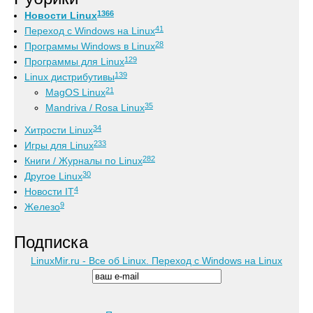
1366
Новости Linux
41
Переход с Windows на Linux
28
Программы Windows в Linux
129
Программы для Linux
139
Linux дистрибутивы
21
MagOS Linux
35
Mandriva / Rosa Linux
34
Хитрости Linux
233
Игры для Linux
282
Книги / Журналы по Linux
30
Другое Linux
4
Новости IT
9
Железо
Подписка
LinuxMir.ru - Все об Linux. Переход с Windows на Linux