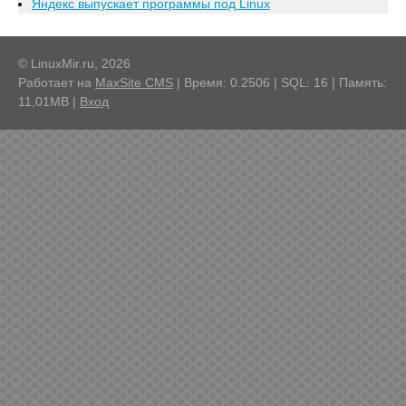
Яндекс выпускает программы под Linux
© LinuxMir.ru, 2026
Работает на
MaxSite CMS
| Время: 0.2506 | SQL: 16 | Память:
11,01MB
|
Вход