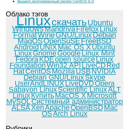
Вышел долгожданный релиз CentOS 6.0
Облако тэгов
Linux
скачать
Ubuntu
Windows
Mandriva
Firefox
Linux
Format
Wine
GNU/Linux
Debian
MagOS
OpenSuSE
FreeBSD
Android
UNIX
Mac OS X
Ubuntu
Linux
Gnome
Google
Linux Mint
Fedora
KDE
open source
Linux
Foundation
Win32 API
LiveCD
Red
Hat
CentOS
Mozilla
USB
NVIDIA
Debian GNU/Linux
Skype
UserAndLINUX
LiveDVD
Opera
Sabayon Linux
Scientific Linux
ALT
Linux
Купить
MacOS X
Microsoft
MySQL
Системный администратор
ALSA
Xen
Apache
OpenBSD
Mac
OS
Arch Linux
Рубрики