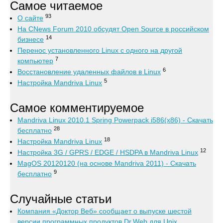
Самое читаемое
93
О сайте
На CNews Forum 2010 обсудят Open Source в российском
14
бизнесе
Перенос установленного Linux с одного на другой
7
компьютер
6
Восстановление удаленных файлов в Linux
5
Настройка Mandriva Linux
Самое комментируемое
Mandriva Linux 2010.1 Spring Powerpack i586(x86) - Скачать
28
бесплатно
18
Настройка Mandriva Linux
12
Настройка 3G / GPRS / EDGE / HSDPA в Mandriva Linux
MagOS 20120120 (на основе Mandriva 2011) - Скачать
9
бесплатно
Случайные статьи
Компания «Доктор Веб» сообщает о выпуске шестой
версии программных продуктов Dr.Web для Unix.