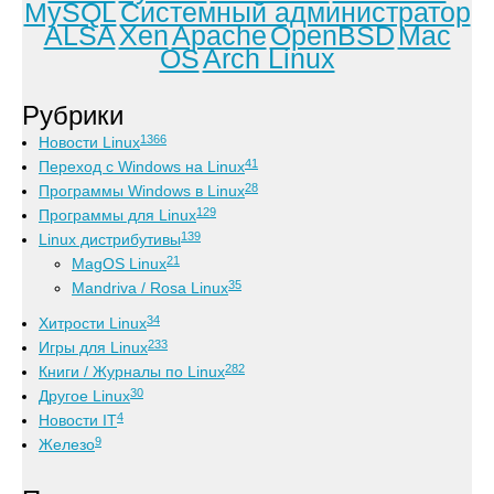
MySQL
Системный администратор
ALSA
Xen
Apache
OpenBSD
Mac
OS
Arch Linux
Рубрики
1366
Новости Linux
41
Переход с Windows на Linux
28
Программы Windows в Linux
129
Программы для Linux
139
Linux дистрибутивы
21
MagOS Linux
35
Mandriva / Rosa Linux
34
Хитрости Linux
233
Игры для Linux
282
Книги / Журналы по Linux
30
Другое Linux
4
Новости IT
9
Железо