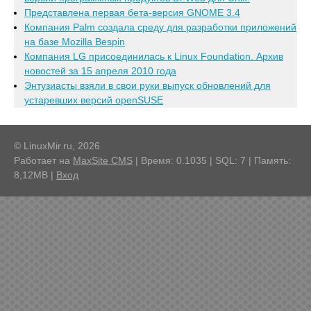
Представлена первая бета-версия GNOME 3.4
Компания Palm создала среду для разработки приложений
на базе Mozilla Bespin
Компания LG присоединилась к Linux Foundation. Архив
новостей за 15 апреля 2010 года
Энтузиасты взяли в свои руки выпуск обновлений для
устаревших версий openSUSE
© LinuxMir.ru, 2026
Работает на
MaxSite CMS
| Время: 0.1035 | SQL: 7 | Память:
8,12MB
|
Вход