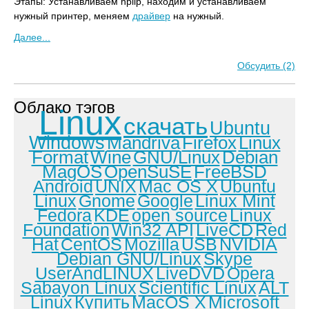
Этапы: Устанавливаем hplip, находим и устанавливаем
нужный принтер, меняем
драйвер
на нужный.
Далее...
Обсудить (2)
Облако тэгов
Linux
скачать
Ubuntu
Windows
Mandriva
Firefox
Linux
Format
Wine
GNU/Linux
Debian
MagOS
OpenSuSE
FreeBSD
Android
UNIX
Mac OS X
Ubuntu
Linux
Gnome
Google
Linux Mint
Fedora
KDE
open source
Linux
Foundation
Win32 API
LiveCD
Red
Hat
CentOS
Mozilla
USB
NVIDIA
Debian GNU/Linux
Skype
UserAndLINUX
LiveDVD
Opera
Sabayon Linux
Scientific Linux
ALT
Linux
Купить
MacOS X
Microsoft