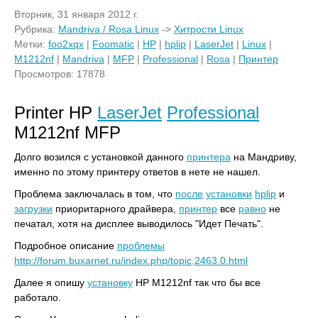
Вторник, 31 января 2012 г.
Рубрика:
Mandriva / Rosa Linux
->
Хитрости Linux
Метки:
foo2xqx
|
Foomatic
|
HP
|
hplip
|
LaserJet
|
Linux
|
M1212nf
|
Mandriva
|
MFP
|
Professional
|
Rosa
|
Принтер
Просмотров: 17878
Printer HP
LaserJet
Professional
M1212nf MFP
Долго возился с установкой данного
принтера
на Мандриву,
именно по этому принтеру ответов в нете не нашел.
Проблема заключалась в том, что
после
установки
hplip
и
загрузки
приоритарного драйвера,
принтер
все
равно
не
печатал, хотя на дисплее выводилось "Идет Печать".
Подробное описание
проблемы
http://forum.buxarnet.ru/index.php/topic,2463.0.html
Далее я опишу
установку
HP M1212nf так что бы все
работало.