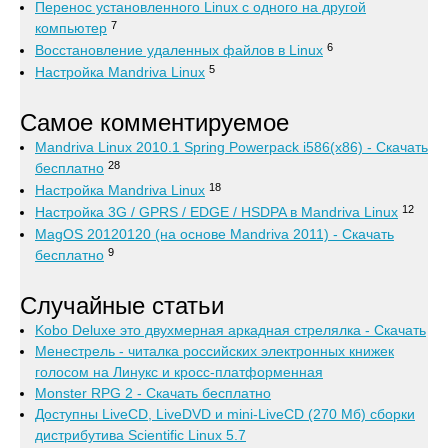
Перенос установленного Linux с одного на другой
7
компьютер
6
Восстановление удаленных файлов в Linux
5
Настройка Mandriva Linux
Самое комментируемое
Mandriva Linux 2010.1 Spring Powerpack i586(x86) - Скачать
28
бесплатно
18
Настройка Mandriva Linux
12
Настройка 3G / GPRS / EDGE / HSDPA в Mandriva Linux
MagOS 20120120 (на основе Mandriva 2011) - Скачать
9
бесплатно
Случайные статьи
Kobo Deluxe это двухмерная аркадная стрелялка - Скачать
Менестрель - читалка российских электронных книжек
голосом на Линукс и кросс-платформенная
Monster RPG 2 - Скачать бесплатно
Доступны LiveCD, LiveDVD и mini-LiveCD (270 Мб) сборки
дистрибутива Scientific Linux 5.7