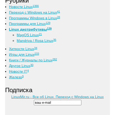
Рубрики
1366
Новости Linux
41
Переход с Windows на Linux
28
Программы Windows в Linux
129
Программы для Linux
139
Linux дистрибутивы
21
MagOS Linux
35
Mandriva / Rosa Linux
34
Хитрости Linux
233
Игры для Linux
282
Книги / Журналы по Linux
30
Другое Linux
4
Новости IT
9
Железо
Подписка
LinuxMir.ru - Все об Linux. Переход с Windows на Linux