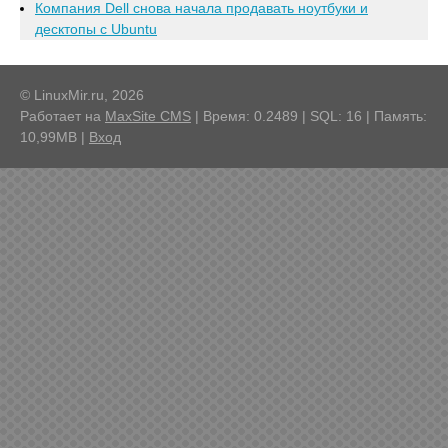
Компания Dell снова начала продавать ноутбуки и
десктопы с Ubuntu
© LinuxMir.ru, 2026
Работает на
MaxSite CMS
| Время: 0.2489 | SQL: 16 | Память:
10,99MB
|
Вход