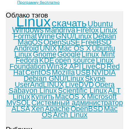
Программу бесплатно
Облако тэгов
Linux
скачать
Ubuntu
Windows
Mandriva
Firefox
Linux
Format
Wine
GNU/Linux
Debian
MagOS
OpenSuSE
FreeBSD
Android
UNIX
Mac OS X
Ubuntu
Linux
Gnome
Google
Linux Mint
Fedora
KDE
open source
Linux
Foundation
Win32 API
LiveCD
Red
Hat
CentOS
Mozilla
USB
NVIDIA
Debian GNU/Linux
Skype
UserAndLINUX
LiveDVD
Opera
Sabayon Linux
Scientific Linux
ALT
Linux
Купить
MacOS X
Microsoft
MySQL
Системный администратор
ALSA
Xen
Apache
OpenBSD
Mac
OS
Arch Linux