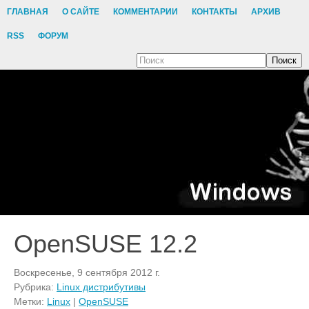
ГЛАВНАЯ
О САЙТЕ
КОММЕНТАРИИ
КОНТАКТЫ
АРХИВ
RSS
ФОРУМ
Поиск
OpenSUSE 12.2
Воскресенье, 9 сентября 2012 г.
Рубрика:
Linux дистрибутивы
Метки:
Linux
|
OpenSUSE