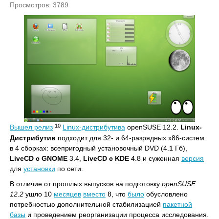
Просмотров: 3789
10
Вышел релиз
Linux-дистрибутива
openSUSE 12.2.
Linux-
Дистрибутив
подходит для 32- и 64-разрядных x86-систем
в 4 сборках: всепригодный установочный DVD (4.1 Гб),
LiveCD с GNOME
3.4,
LiveCD с KDE
4.8 и суженная
версия
для
установки
по сети.
В отличие от прошлых выпусков на подготовку
openSUSE
12.2
ушло 10
месяцев
вместо
8, что
было
обусловлено
потребностью дополнительной стабилизацией
пакетной
базы
и проведением реорганизации процесса исследования.