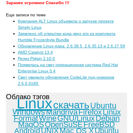
Заранее огромное Спасибо !!!
Еще записи по теме
Компания ALT Linux объявила о запуске проекта
Simply Linux
Заявлено об открытии кода двух игр из комплекта
Humble Frozenbyte Bundle
Обновление Linux-ядра: 2.6.38.5, 2.6.35.13 и 2.6.27.59
AMD Catalyst 13.4
Релиз Pidgin 2.10.0
Появилась на свет операционная система Red Hat
Enterprise Linux 5.4
Свет увидело обновление CodeLite под номером
2.6.0.4189.
Облако тэгов
Linux
скачать
Ubuntu
Windows
Mandriva
Firefox
Linux
Format
Wine
GNU/Linux
Debian
MagOS
OpenSuSE
FreeBSD
Android
UNIX
Mac OS X
Ubuntu