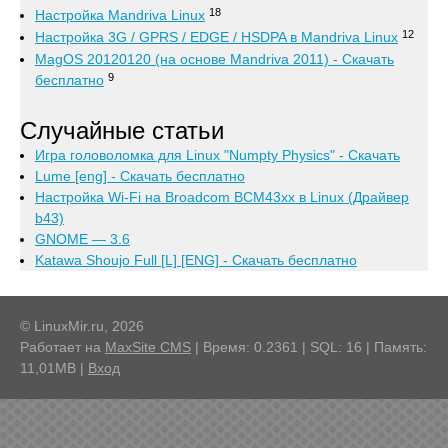
18
Настройка Mandriva Linux
12
Настройка 3G / GPRS / EDGE / HSDPA в Mandriva Linux
MagOS 20120120 (на основе Mandriva 2011) - Скачать
9
бесплатно
Случайные статьи
Игра головоломка для Linux "Numpty Physics" - Скачать
Lume [eng] - Скачать бесплатно
Настройка Wi-Fi на Broadcom BCM43xx в Linux (Драйвер
b43)
GNOME — 3.6
Katawa Shoujo Full [L] [ENG] - Скачать бесплатно
© LinuxMir.ru, 2026
Работает на
MaxSite CMS
| Время: 0.2361 | SQL: 16 | Память:
11,01MB
|
Вход