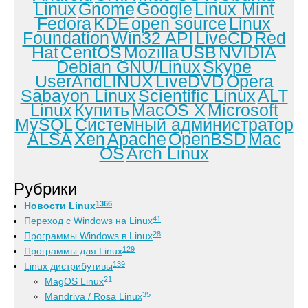
Linux
Gnome
Google
Linux Mint
Fedora
KDE
open source
Linux
Foundation
Win32 API
LiveCD
Red
Hat
CentOS
Mozilla
USB
NVIDIA
Debian GNU/Linux
Skype
UserAndLINUX
LiveDVD
Opera
Sabayon Linux
Scientific Linux
ALT
Linux
Купить
MacOS X
Microsoft
MySQL
Системный администратор
ALSA
Xen
Apache
OpenBSD
Mac
OS
Arch Linux
Рубрики
1366
Новости Linux
41
Переход с Windows на Linux
28
Программы Windows в Linux
129
Программы для Linux
139
Linux дистрибутивы
21
MagOS Linux
35
Mandriva / Rosa Linux