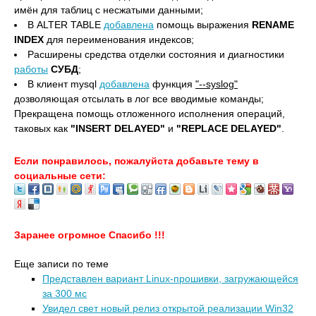
имён для таблиц с несжатыми данными;
В ALTER TABLE
добавлена
помощь выражения
RENAME
INDEX
для переименования индексов;
Расширены средства отделки состояния и диагностики
работы
СУБД
;
В клиент mysql
добавлена
функция
"--syslog"
дозволяющая отсылать в лог все вводимые команды;
Прекращена помощь отложенного исполнения операций,
таковых как
"INSERT DELAYED"
и
"REPLACE DELAYED"
.
Если понравилось, пожалуйста добавьте тему в
социальные сети:
Заранее огромное Спасибо !!!
Еще записи по теме
Представлен вариант Linux-прошивки, загружающейся
за 300 мс
Увидел свет новый релиз открытой реализации Win32