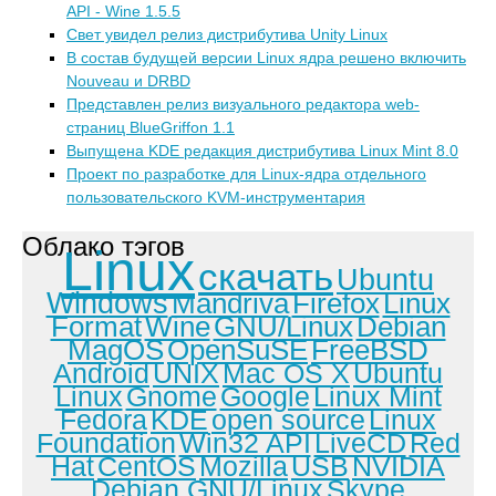
API - Wine 1.5.5
Свет увидел релиз дистрибутива Unity Linux
В состав будущей версии Linux ядра решено включить
Nouveau и DRBD
Представлен релиз визуального редактора web-
страниц BlueGriffon 1.1
Выпущена KDE редакция дистрибутива Linux Mint 8.0
Проект по разработке для Linux-ядра отдельного
пользовательского KVM-инструментария
Облако тэгов
Linux
скачать
Ubuntu
Windows
Mandriva
Firefox
Linux
Format
Wine
GNU/Linux
Debian
MagOS
OpenSuSE
FreeBSD
Android
UNIX
Mac OS X
Ubuntu
Linux
Gnome
Google
Linux Mint
Fedora
KDE
open source
Linux
Foundation
Win32 API
LiveCD
Red
Hat
CentOS
Mozilla
USB
NVIDIA
Debian GNU/Linux
Skype