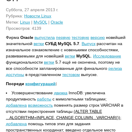
Суббота, 27 апреля 2013 г.
Рубрика:
Новости Linux
Метки:
Linux
|
MySQL
|
Oracle
Просмотров: 4139
Фирма
Oracle
выпустила
первую
тестовую
версию
новейшей
значительной
ветки
СУБД MySQL 5.7
.
Выпуск
рассчитан на
изначальное ознакомление с новенькими способностями,
развиваемыми для новейшей
ветки
MySQL
.
Исследование
функциональности
ветки
5.7 ещё не окончена, поэтому не
все способности запланированные для финального
релиза
доступны
в представленном
тестовом
выпуске.
Посреди
конфигураций
:
Усовершенствование
движка
InnoDB: увеличена
продуктивность
работы
с мимолетными таблицами;
добавлена
возможность
поменять размер строк VARCHAR в
отсутствии перестроения таблицы
(ALTER TABLE
...ALGORITHM=INPLACE, CHANGE COLUMN...VARCHAR())
;
добавлена
помощь типов этих для задания
пространственных координат; введено отдельное место