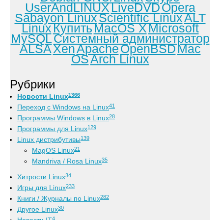
UserAndLINUX
LiveDVD
Opera
Sabayon Linux
Scientific Linux
ALT
Linux
Купить
MacOS X
Microsoft
MySQL
Системный администратор
ALSA
Xen
Apache
OpenBSD
Mac
OS
Arch Linux
Рубрики
1366
Новости Linux
41
Переход с Windows на Linux
28
Программы Windows в Linux
129
Программы для Linux
139
Linux дистрибутивы
21
MagOS Linux
35
Mandriva / Rosa Linux
34
Хитрости Linux
233
Игры для Linux
282
Книги / Журналы по Linux
30
Другое Linux
4