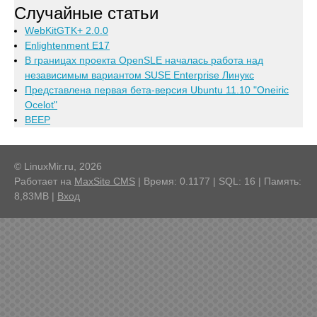
Случайные статьи
WebKitGTK+ 2.0.0
Enlightenment E17
В границах проекта OpenSLE началась работа над
независимым вариантом SUSE Enterprise Линукс
Представлена первая бета-версия Ubuntu 11.10 "Oneiric
Ocelot"
BEEP
© LinuxMir.ru, 2026
Работает на
MaxSite CMS
| Время: 0.1177 | SQL: 16 | Память:
8,83MB
|
Вход