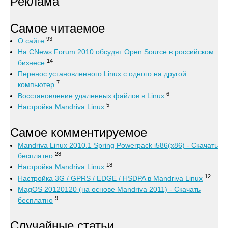
Реклама
Самое читаемое
93
О сайте
На CNews Forum 2010 обсудят Open Source в российском
14
бизнесе
Перенос установленного Linux с одного на другой
7
компьютер
6
Восстановление удаленных файлов в Linux
5
Настройка Mandriva Linux
Самое комментируемое
Mandriva Linux 2010.1 Spring Powerpack i586(x86) - Скачать
28
бесплатно
18
Настройка Mandriva Linux
12
Настройка 3G / GPRS / EDGE / HSDPA в Mandriva Linux
MagOS 20120120 (на основе Mandriva 2011) - Скачать
9
бесплатно
Случайные статьи