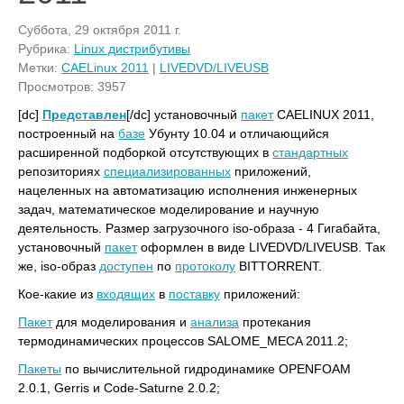
Суббота, 29 октября 2011 г.
Рубрика:
Linux дистрибутивы
Метки:
CAELinux 2011
|
LIVEDVD/LIVEUSB
Просмотров: 3957
[dc]
Представлен
[/dc] установочный
пакет
CAELINUX 2011,
построенный на
базе
Убунту 10.04 и отличающийся
расширенной подборкой отсутствующих в
стандартных
репозиториях
специализированных
приложений,
нацеленных на автоматизацию исполнения инженерных
задач, математическое моделирование и научную
деятельность. Размер загрузочного iso-образа - 4 Гигабайта,
установочный
пакет
оформлен в виде LIVEDVD/LIVEUSB. Так
же, iso-образ
доступен
по
протоколу
BITTORRENT.
Кое-какие из
входящих
в
поставку
приложений:
Пакет
для моделирования и
анализа
протекания
термодинамических процессов SALOME_MECA 2011.2;
Пакеты
по вычислительной гидродинамике OPENFOAM
2.0.1, Gerris и Code-Saturne 2.0.2;