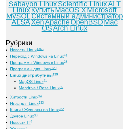
Sabayon Linux
Scientific Linux
ALT
Linux
Купить
MacOS X
Microsoft
MySQL
Системный администратор
ALSA
Xen
Apache
OpenBSD
Mac
OS
Arch Linux
Рубрики
1366
Новости Linux
41
Переход с Windows на Linux
28
Программы Windows в Linux
129
Программы для Linux
139
Linux дистрибутивы
21
MagOS Linux
35
Mandriva / Rosa Linux
34
Хитрости Linux
233
Игры для Linux
282
Книги / Журналы по Linux
30
Другое Linux
4
Новости IT
9
Железо