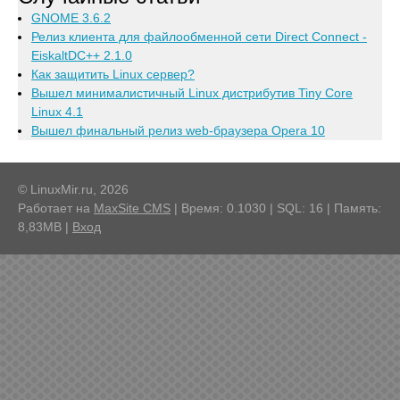
GNOME 3.6.2
Релиз клиента для файлообменной сети Direct Connect -
EiskaltDC++ 2.1.0
Как защитить Linux сервер?
Вышел минималистичный Linux дистрибутив Tiny Core
Linux 4.1
Вышел финальный релиз web-браузера Opera 10
© LinuxMir.ru, 2026
Работает на
MaxSite CMS
| Время: 0.1030 | SQL: 16 | Память:
8,83MB
|
Вход