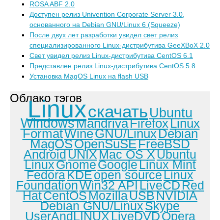
ROSA ABF 2.0
Доступен релиз Univention Corporate Server 3.0,
основанного на Debian GNU/Linux 6 (Squeeze)
После двух лет разработки увидел свет релиз
специализированного Linux-дистрибутива GeeXBoX 2.0
Свет увидел релиз Linux-дистрибутива CentOS 6.1
Представлен релиз Linux-дистрибутива CentOS 5.8
Установка MagOS Linux на flash USB
Облако тэгов
Linux
скачать
Ubuntu
Windows
Mandriva
Firefox
Linux
Format
Wine
GNU/Linux
Debian
MagOS
OpenSuSE
FreeBSD
Android
UNIX
Mac OS X
Ubuntu
Linux
Gnome
Google
Linux Mint
Fedora
KDE
open source
Linux
Foundation
Win32 API
LiveCD
Red
Hat
CentOS
Mozilla
USB
NVIDIA
Debian GNU/Linux
Skype
UserAndLINUX
LiveDVD
Opera