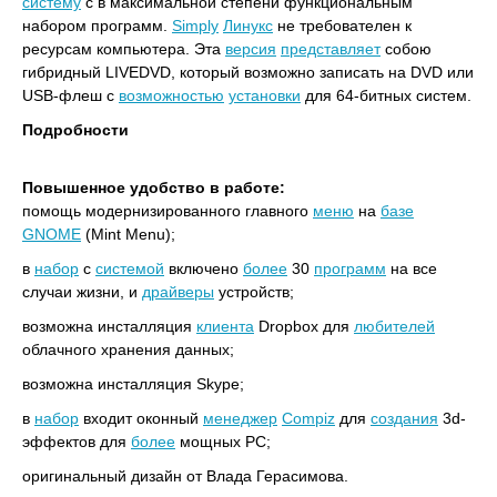
систему
с в максимальной степени функциональным
набором программ.
Simply
Линукс
не требователен к
ресурсам компьютера. Эта
версия
представляет
собою
гибридный LIVEDVD, который возможно записать на DVD или
USB-флеш с
возможностью
установки
для 64-битных систем.
Подробности
Повышенное удобство в работе:
помощь модернизированного главного
меню
на
базе
GNOME
(Mint Menu);
в
набор
с
системой
включено
более
30
программ
на все
случаи жизни, и
драйверы
устройств;
возможна инсталляция
клиента
Dropbox для
любителей
облачного хранения данных;
возможна инсталляция Skype;
в
набор
входит оконный
менеджер
Compiz
для
создания
3d-
эффектов для
более
мощных PC;
оригинальный дизайн от Влада Герасимова.