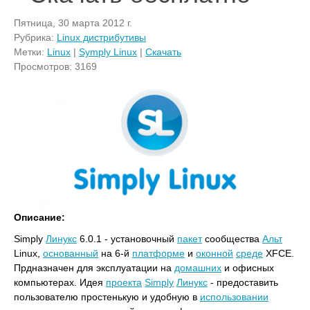
Пятница, 30 марта 2012 г.
Рубрика:
Linux дистрибутивы
Метки:
Linux
|
Symply Linux
|
Скачать
Просмотров: 3169
Описание:
Simply
Линукс
6.0.1 - установочный
пакет
сообщества
Альт
Linux,
основанный
на 6-й
платформе
и
оконной
среде
XFCE.
Прдназначен для эксплуатации на
домашних
и офисных
компьютерах. Идея
проекта
Simply
Линукс
- предоставить
пользователю простенькую и удобную в
использовании