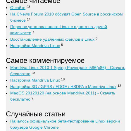
Самое читаемое
93
О сайте
На CNews Forum 2010 обсудят Open Source в российском
14
бизнесе
Перенос установленного Linux с одного на другой
7
компьютер
6
Восстановление удаленных файлов в Linux
5
Настройка Mandriva Linux
Самое комментируемое
Mandriva Linux 2010.1 Spring Powerpack i586(x86) - Скачать
28
бесплатно
18
Настройка Mandriva Linux
12
Настройка 3G / GPRS / EDGE / HSDPA в Mandriva Linux
MagOS 20120120 (на основе Mandriva 2011) - Скачать
9
бесплатно
Случайные статьи
Началось официальное бета-тестирование Linux версии
браузера Google Chrome