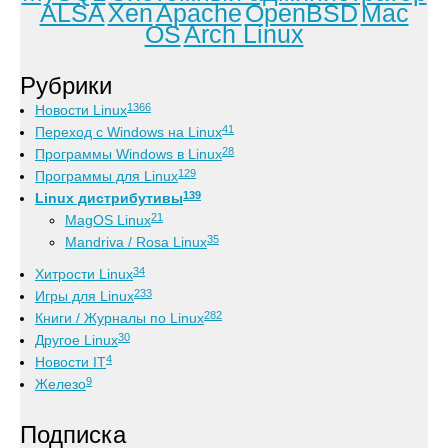
ALSA
Xen
Apache
OpenBSD
Mac
OS
Arch Linux
Рубрики
1366
Новости Linux
41
Переход с Windows на Linux
28
Программы Windows в Linux
129
Программы для Linux
139
Linux дистрибутивы
21
MagOS Linux
35
Mandriva / Rosa Linux
34
Хитрости Linux
233
Игры для Linux
282
Книги / Журналы по Linux
30
Другое Linux
4
Новости IT
9
Железо
Подписка