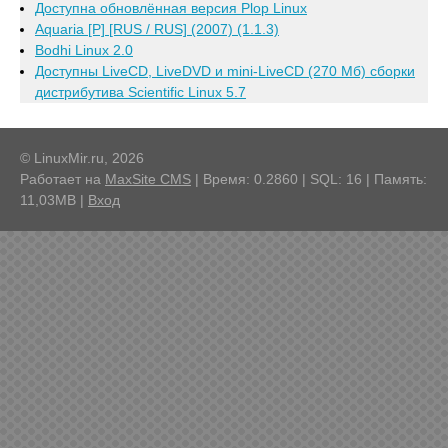
Доступна обновлённая версия Plop Linux
Aquaria [P] [RUS / RUS] (2007) (1.1.3)
Bodhi Linux 2.0
Доступны LiveCD, LiveDVD и mini-LiveCD (270 Мб) сборки
дистрибутива Scientific Linux 5.7
© LinuxMir.ru, 2026
Работает на
MaxSite CMS
| Время: 0.2860 | SQL: 16 | Память:
11,03MB
|
Вход