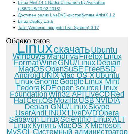
Linux Mint 14.1 Nadia Cinnamon by Avukatum
(x86/RUS/20.02.2013)
Доступен релиз LiveDVD-дистрибутива ArtistX 1.2
Linux Deploy 1.2.6
Tails (Amnesic Incognito Live System) 0.17
Облако тэгов
Linux
скачать
Ubuntu
Windows
Mandriva
Firefox
Linux
Format
Wine
GNU/Linux
Debian
MagOS
OpenSuSE
FreeBSD
Android
UNIX
Mac OS X
Ubuntu
Linux
Gnome
Google
Linux Mint
Fedora
KDE
open source
Linux
Foundation
Win32 API
LiveCD
Red
Hat
CentOS
Mozilla
USB
NVIDIA
Debian GNU/Linux
Skype
UserAndLINUX
LiveDVD
Opera
Sabayon Linux
Scientific Linux
ALT
Linux
Купить
MacOS X
Microsoft
MySQL
Системный администратор