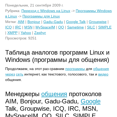
Понедельник, 21 сентября 2009 г.
Рубрика:
Переход с Windows на Linux
->
Программы Windows
в Linux
->
Программы для Linux
Метки:
AIM
|
Bonjour
|
Gadu-Gadu
|
Google Talk
|
Groupwise
|
ICQ
|
IRC
|
MSN
|
MySpaceIM
|
QQ
|
Sametime
|
SILC
|
SIMPLE
|
XMPP
|
Yahoo
|
Zephyr
Просмотров: 9251
Таблица аналогов программ Linux и
Windows (программы для общения)
Продолжаем, на этот раз сравним
программы
для
общения
через
сеть
интернет, как текстового, голосового, так и
видео
общения.
Менеджеры
общения
протоколов
AIM, Bonjour, Gadu-Gadu,
Google
Talk, Groupwise, ICQ, IRC, MSN,
MySpaceIM, QQ, SILC, SIMPLE,