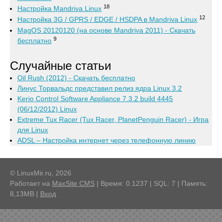
18
Настройка Mandriva Linux
12
Настройка 3G / GPRS / EDGE / HSDPA в Mandriva Linux
MagOS 20120120 (на основе Mandriva 2011) - Скачать
9
бесплатно
Случайные статьи
Oil Rush (2012) - Скачать бесплатно
Линус Торвальдс представил релиз ядра Linux 3.2
Kerio Control Software Appliance 7.3.2 build 4445
(06/12/2012) Linux
Extreme Tux Racer (Tux Racer, PlanetPenguin Racer) - Игра
для Linux
ADSL – Настройка интернет через телефонную линию
© LinuxMir.ru, 2026
Работает на
MaxSite CMS
| Время: 0.1237 | SQL: 7 | Память:
8,13MB
|
Вход