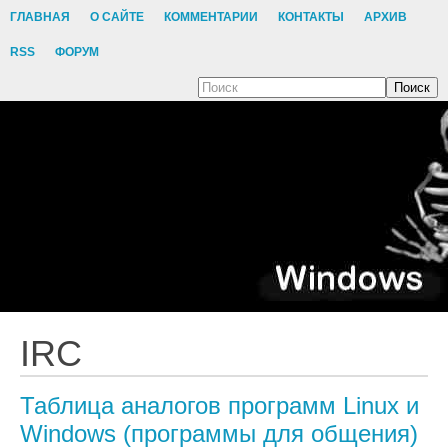
ГЛАВНАЯ
О САЙТЕ
КОММЕНТАРИИ
КОНТАКТЫ
АРХИВ
RSS
ФОРУМ
Поиск
IRC
Таблица аналогов программ Linux и
Windows (программы для общения)