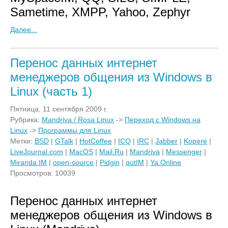
Sametime, XMPP, Yahoo, Zephyr
Далее...
Перенос данных интернет
менеджеров общения из Windows в
Linux (часть 1)
Пятница, 11 сентября 2009 г.
Рубрика:
Mandriva / Rosa Linux
->
Переход с Windows на
Linux
->
Программы для Linux
Метки:
BSD
|
GTalk
|
HotCoffee
|
ICQ
|
IRC
|
Jabber
|
Kopere
|
LiveJournal.com
|
MacOS
|
Mail.Ru
|
Mandriva
|
Messenger
|
Miranda IM
|
open-source
|
Pidgin
|
qutIM
|
Ya.Online
Просмотров: 10039
Перенос данных интернет
менеджеров общения из Windows в