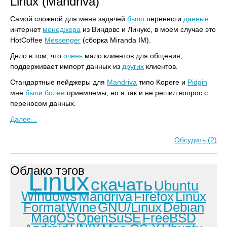
Linux (Mandriva)
Самой сложной для меня задачей
было
перенести
данные
интернет
менеджера
из Виндовс и Линукс, в моем случае это
HotCoffee
Messenger
(сборка Miranda IM).
Дело в том, что
очень
мало клиентов для общения,
поддерживает импорт данных из
других
клиентов.
Стандартные пейджеры для
Mandriva
типо Kopere и
Pidgin
мне
были
более
приемлемы, но я так и не решил вопрос с
переносом данных.
Далее...
Обсудить (2)
Облако тэгов
Linux
скачать
Ubuntu
Windows
Mandriva
Firefox
Linux
Format
Wine
GNU/Linux
Debian
MagOS
OpenSuSE
FreeBSD