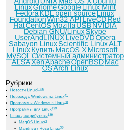
Android
UNIX
Mac OS X
Ubuntu
Linux
Gnome
Google
Linux Mint
Fedora
KDE
open source
Linux
Foundation
Win32 API
LiveCD
Red
Hat
CentOS
Mozilla
USB
NVIDIA
Debian GNU/Linux
Skype
UserAndLINUX
LiveDVD
Opera
Sabayon Linux
Scientific Linux
ALT
Linux
Купить
MacOS X
Microsoft
MySQL
Системный администратор
ALSA
Xen
Apache
OpenBSD
Mac
OS
Arch Linux
Рубрики
1366
Новости Linux
41
Переход с Windows на Linux
28
Программы Windows в Linux
129
Программы для Linux
139
Linux дистрибутивы
21
MagOS Linux
35
Mandriva / Rosa Linux