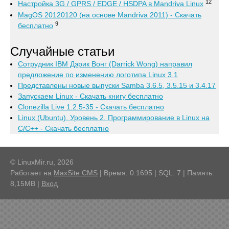
12
Настройка 3G / GPRS / EDGE / HSDPA в Mandriva Linux
MagOS 20120120 (на основе Mandriva 2011) - Скачать
9
бесплатно
Случайные статьи
Сотрудник IBM Дэрик Вонг (Darrick Wong) направил
предложение по изменению логотипа Linux 3.1
Представлены новые выпуски Samba 3.6.5, 3.5.15 и 3.4.17
Запускаем Linux - Скачать книгу бесплатно
Clonezilla Live 1.2.5-35 - Скачать бесплатно
Linux (Ubuntu). Уровень 2. Программирование в Linux на
C/C++ - Скачать бесплатно
© LinuxMir.ru, 2026
Работает на
MaxSite CMS
| Время: 0.1695 | SQL: 7 | Память:
8,15MB
|
Вход