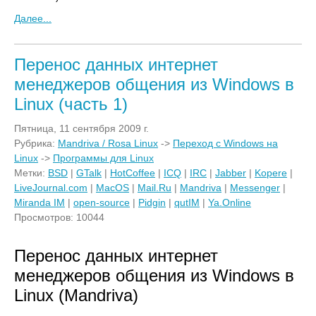
Далее...
Перенос данных интернет
менеджеров общения из Windows в
Linux (часть 1)
Пятница, 11 сентября 2009 г.
Рубрика:
Mandriva / Rosa Linux
->
Переход с Windows на
Linux
->
Программы для Linux
Метки:
BSD
|
GTalk
|
HotCoffee
|
ICQ
|
IRC
|
Jabber
|
Kopere
|
LiveJournal.com
|
MacOS
|
Mail.Ru
|
Mandriva
|
Messenger
|
Miranda IM
|
open-source
|
Pidgin
|
qutIM
|
Ya.Online
Просмотров: 10044
Перенос данных интернет
менеджеров общения из Windows в
Linux (Mandriva)