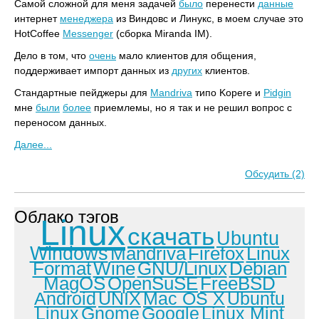
Самой сложной для меня задачей
было
перенести
данные
интернет
менеджера
из Виндовс и Линукс, в моем случае это
HotCoffee
Messenger
(сборка Miranda IM).
Дело в том, что
очень
мало клиентов для общения,
поддерживает импорт данных из
других
клиентов.
Стандартные пейджеры для
Mandriva
типо Kopere и
Pidgin
мне
были
более
приемлемы, но я так и не решил вопрос с
переносом данных.
Далее...
Обсудить (2)
Облако тэгов
Linux
скачать
Ubuntu
Windows
Mandriva
Firefox
Linux
Format
Wine
GNU/Linux
Debian
MagOS
OpenSuSE
FreeBSD
Android
UNIX
Mac OS X
Ubuntu
Linux
Gnome
Google
Linux Mint