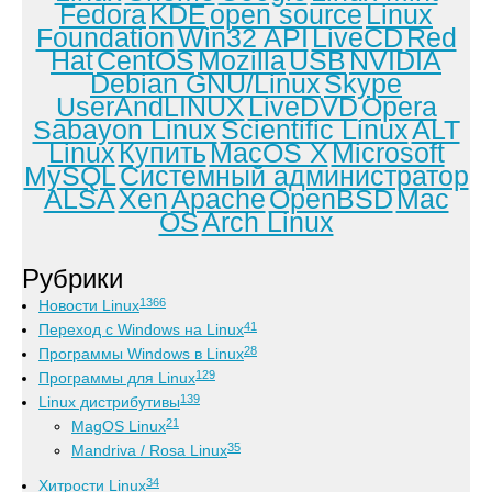
Fedora
KDE
open source
Linux
Foundation
Win32 API
LiveCD
Red
Hat
CentOS
Mozilla
USB
NVIDIA
Debian GNU/Linux
Skype
UserAndLINUX
LiveDVD
Opera
Sabayon Linux
Scientific Linux
ALT
Linux
Купить
MacOS X
Microsoft
MySQL
Системный администратор
ALSA
Xen
Apache
OpenBSD
Mac
OS
Arch Linux
Рубрики
1366
Новости Linux
41
Переход с Windows на Linux
28
Программы Windows в Linux
129
Программы для Linux
139
Linux дистрибутивы
21
MagOS Linux
35
Mandriva / Rosa Linux
34
Хитрости Linux