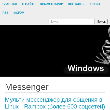
ГЛАВНАЯ
О САЙТЕ
КОММЕНТАРИИ
КОНТАКТЫ
АРХИВ
RSS
ФОРУМ
Поиск
Messenger
Мульти мессенджер для общения в
Linux - Rambox (более 600 соцсетей)