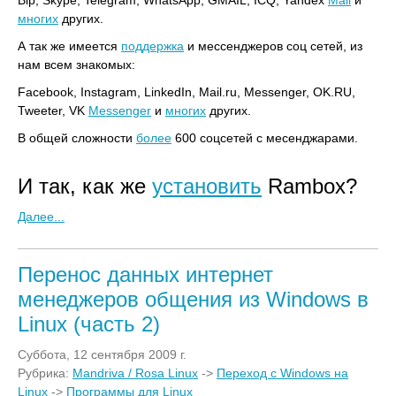
Bip, Skype, Telegram, WhatsApp, GMAIL, ICQ, Yandex
Mail
и
многих
других.
А так же имеется
поддержка
и мессенджеров соц сетей, из
нам всем знакомых:
Facebook, Instagram, LinkedIn, Mail.ru, Messenger, OK.RU,
Tweeter, VK
Messenger
и
многих
других.
В общей сложности
более
600 соцсетей с месенджарами.
И так, как же
установить
Rambox?
Далее...
Перенос данных интернет
менеджеров общения из Windows в
Linux (часть 2)
Суббота, 12 сентября 2009 г.
Рубрика:
Mandriva / Rosa Linux
->
Переход с Windows на
Linux
->
Программы для Linux