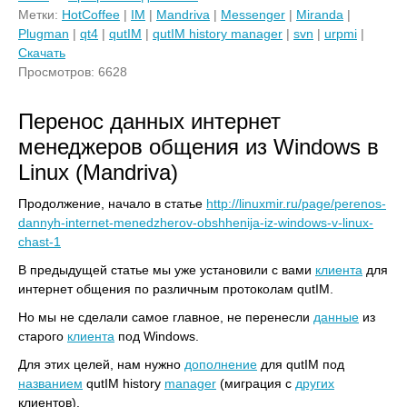
Метки:
HotCoffee
|
IM
|
Mandriva
|
Messenger
|
Miranda
|
Plugman
|
qt4
|
qutIM
|
qutIM history manager
|
svn
|
urpmi
|
Скачать
Просмотров: 6628
Перенос данных интернет
менеджеров общения из Windows в
Linux (Mandriva)
Продолжение, начало в статье
http://linuxmir.ru/page/perenos-
dannyh-internet-menedzherov-obshhenija-iz-windows-v-linux-
chast-1
В предыдущей статье мы уже установили с вами
клиента
для
интернет общения по различным протоколам qutIM.
Но мы не сделали самое главное, не перенесли
данные
из
старого
клиента
под Windows.
Для этих целей, нам нужно
дополнение
для qutIM под
названием
qutIM history
manager
(миграция с
других
клиентов).