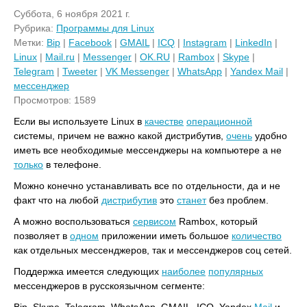
Суббота, 6 ноября 2021 г.
Рубрика:
Программы для Linux
Метки:
Bip
|
Facebook
|
GMAIL
|
ICQ
|
Instagram
|
LinkedIn
|
Linux
|
Mail.ru
|
Messenger
|
OK.RU
|
Rambox
|
Skype
|
Telegram
|
Tweeter
|
VK Messenger
|
WhatsApp
|
Yandex Mail
|
мессенджер
Просмотров: 1589
Если вы используете Linux в
качестве
операционной
системы, причем не важно какой дистрибутив,
очень
удобно
иметь все необходимые мессенджеры на компьютере а не
только
в телефоне.
Можно конечно устанавливать все по отдельности, да и не
факт что на любой
дистрибутив
это
станет
без проблем.
А можно воспользоваться
сервисом
Rambox, который
позволяет в
одном
приложении иметь большое
количество
как отдельных мессенджеров, так и мессенджеров соц сетей.
Поддержка имеется следующих
наиболее
популярных
мессенджеров в русскоязычном сегменте: