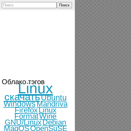
Поиск
Облако тэгов
Linux
скачать
Ubuntu
Windows
Mandriva
Firefox
Linux
Format
Wine
GNU/Linux
Debian
MagOS
OpenSuSE