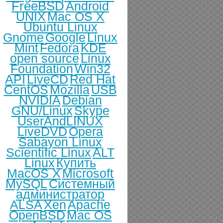
FreeBSD
Android
UNIX
Mac OS X
Ubuntu Linux
Gnome
Google
Linux
Mint
Fedora
KDE
open source
Linux
Foundation
Win32
API
LiveCD
Red Hat
CentOS
Mozilla
USB
NVIDIA
Debian
GNU/Linux
Skype
UserAndLINUX
LiveDVD
Opera
Sabayon Linux
Scientific Linux
ALT
Linux
Купить
MacOS X
Microsoft
MySQL
Системный
администратор
ALSA
Xen
Apache
OpenBSD
Mac OS