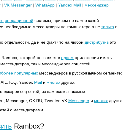
r
|
VK Messenger
|
WhatsApp
|
Yandex Mail
|
мессенджер
ве
операционной
системы, причем не важно какой
се необходимые мессенджеры на компьютере а не
только
в
о отдельности, да и не факт что на любой
дистрибутив
это
м
Rambox, который позволяет в
одном
приложении иметь
мессенджеров, так и мессенджеров соц сетей.
иболее
популярных
мессенджеров в русскоязычном сегменте:
MAIL, ICQ, Yandex
Mail
и
многих
других.
енджеров соц сетей, из нам всем знакомых:
l.ru, Messenger, OK.RU, Tweeter, VK
Messenger
и
многих
других.
етей с месенджарами.
вить
Rambox?