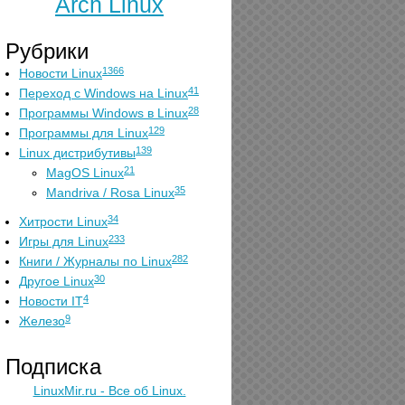
Arch Linux
Рубрики
1366
Новости Linux
41
Переход с Windows на Linux
28
Программы Windows в Linux
129
Программы для Linux
139
Linux дистрибутивы
21
MagOS Linux
35
Mandriva / Rosa Linux
34
Хитрости Linux
233
Игры для Linux
282
Книги / Журналы по Linux
30
Другое Linux
4
Новости IT
9
Железо
Подписка
LinuxMir.ru - Все об Linux.