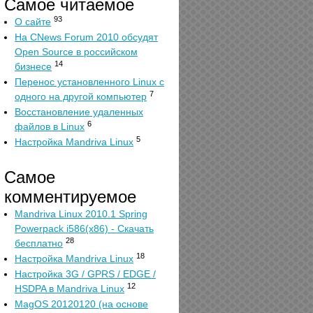
Самое читаемое
93
О сайте
На CNews Forum 2010 обсудят
Open Source в российском
14
бизнесе
Перенос установленного Linux с
7
одного на другой компьютер
Восстановление удаленных
6
файлов в Linux
5
Настройка Mandriva Linux
Самое
комментируемое
Mandriva Linux 2010.1 Spring
Powerpack i586(x86) - Скачать
28
бесплатно
18
Настройка Mandriva Linux
Настройка 3G / GPRS / EDGE /
12
HSDPA в Mandriva Linux
MagOS 20120120 (на основе