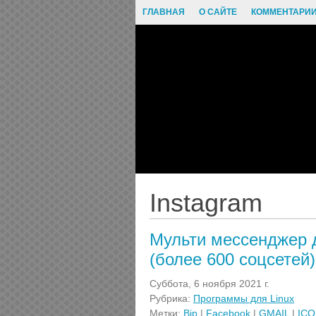
ГЛАВНАЯ
О САЙТЕ
КОММЕНТАРИ
Instagram
Мульти мессенджер д
(более 600 соцсетей)
Суббота, 6 ноября 2021 г.
Рубрика:
Программы для Linux
Метки:
Bip
|
Facebook
|
GMAIL
|
ICQ