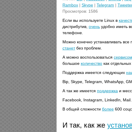
Rambox
|
Skype
|
Telegram
|
Tweete
Просмотров: 1586
Если вы используете Linux в
качест
дистрибутив,
очень
удобно иметь в
телефоне.
Можно конечно устанавливать все п
станет
без проблем.
А можно воспользоваться
сервисо
большое
количество
как отдельных 
Поддержка имеется следующих
на
Bip, Skype, Telegram, WhatsApp, G
А так же имеется
поддержка
и месс
Facebook, Instagram, LinkedIn, Mai
В общей сложности
более
600 соцс
И так, как же
устано