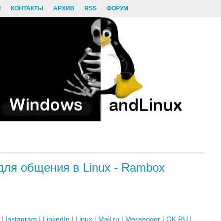
И
КОНТАКТЫ
АРХИВ
RSS
ФОРУМ
ля общения в Linux - Rambox
|
Instagram
|
LinkedIn
|
Linux
|
Mail.ru
|
Messenger
|
OK.RU
|