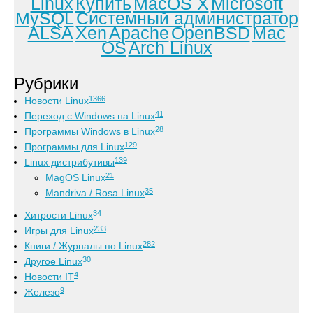
Linux
Купить
MacOS X
Microsoft
MySQL
Системный администратор
ALSA
Xen
Apache
OpenBSD
Mac
OS
Arch Linux
Рубрики
1366
Новости Linux
41
Переход с Windows на Linux
28
Программы Windows в Linux
129
Программы для Linux
139
Linux дистрибутивы
21
MagOS Linux
35
Mandriva / Rosa Linux
34
Хитрости Linux
233
Игры для Linux
282
Книги / Журналы по Linux
30
Другое Linux
4
Новости IT
9
Железо