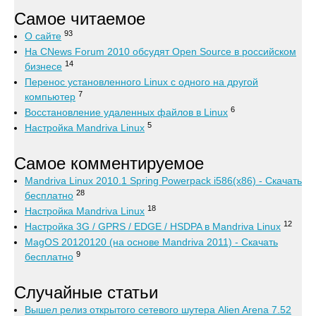
Самое читаемое
93
О сайте
На CNews Forum 2010 обсудят Open Source в российском
14
бизнесе
Перенос установленного Linux с одного на другой
7
компьютер
6
Восстановление удаленных файлов в Linux
5
Настройка Mandriva Linux
Самое комментируемое
Mandriva Linux 2010.1 Spring Powerpack i586(x86) - Скачать
28
бесплатно
18
Настройка Mandriva Linux
12
Настройка 3G / GPRS / EDGE / HSDPA в Mandriva Linux
MagOS 20120120 (на основе Mandriva 2011) - Скачать
9
бесплатно
Случайные статьи
Вышел релиз открытого сетевого шутера Alien Arena 7.52