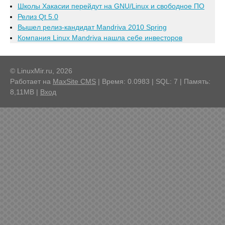
Школы Хакасии перейдут на GNU/Linux и свободное ПО
Релиз Qt 5.0
Вышел релиз-кандидат Mandriva 2010 Spring
Компания Linux Mandriva нашла себе инвесторов
© LinuxMir.ru, 2026
Работает на
MaxSite CMS
| Время: 0.0983 | SQL: 7 | Память:
8,11MB
|
Вход