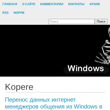
ГЛАВНАЯ
О САЙТЕ
КОММЕНТАРИИ
КОНТАКТЫ
АРХИВ
RSS
ФОРУМ
Поиск
Kopere
Перенос данных интернет
менеджеров общения из Windows в