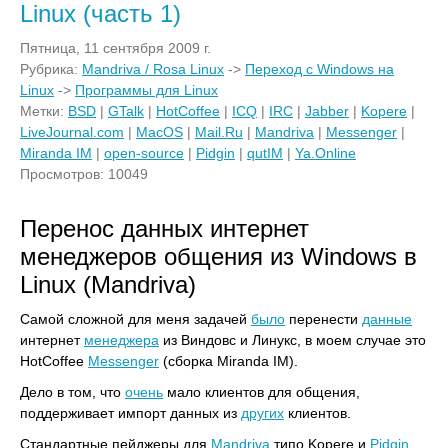
Linux (часть 1)
Пятница, 11 сентября 2009 г.
Рубрика:
Mandriva / Rosa Linux
->
Переход с Windows на
Linux
->
Программы для Linux
Метки:
BSD
|
GTalk
|
HotCoffee
|
ICQ
|
IRC
|
Jabber
|
Kopere
|
LiveJournal.com
|
MacOS
|
Mail.Ru
|
Mandriva
|
Messenger
|
Miranda IM
|
open-source
|
Pidgin
|
qutIM
|
Ya.Online
Просмотров: 10049
Перенос данных интернет
менеджеров общения из Windows в
Linux (Mandriva)
Самой сложной для меня задачей
было
перенести
данные
интернет
менеджера
из Виндовс и Линукс, в моем случае это
HotCoffee
Messenger
(сборка Miranda IM).
Дело в том, что
очень
мало клиентов для общения,
поддерживает импорт данных из
других
клиентов.
Стандартные пейджеры для
Mandriva
типо Kopere и
Pidgin