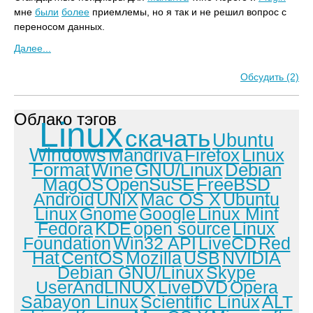
мне
были
более
приемлемы, но я так и не решил вопрос с
переносом данных.
Далее...
Обсудить (2)
Облако тэгов
Linux
скачать
Ubuntu
Windows
Mandriva
Firefox
Linux
Format
Wine
GNU/Linux
Debian
MagOS
OpenSuSE
FreeBSD
Android
UNIX
Mac OS X
Ubuntu
Linux
Gnome
Google
Linux Mint
Fedora
KDE
open source
Linux
Foundation
Win32 API
LiveCD
Red
Hat
CentOS
Mozilla
USB
NVIDIA
Debian GNU/Linux
Skype
UserAndLINUX
LiveDVD
Opera
Sabayon Linux
Scientific Linux
ALT