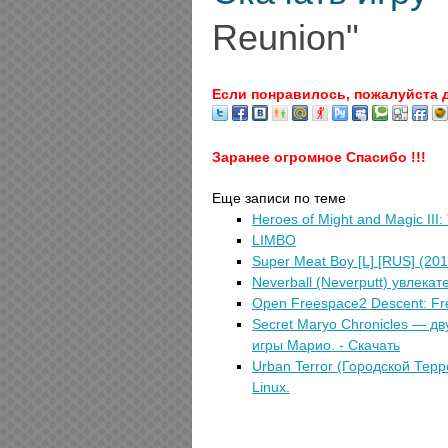
Reunion"
Если понравилось, пожалуйста 
Заранее огромное Спасибо !!!
Еще записи по теме
Heroes of Might and Magic III:
LIMBO
Super Meat Boy [L] [RUS] (20
Neverball (Neverputt) увлека
Open Freespace2 Descent: Fr
Secret Maryo Chronicles — 
игры Марио. - Скачать
Urban Terror (Городской Те
Linux.