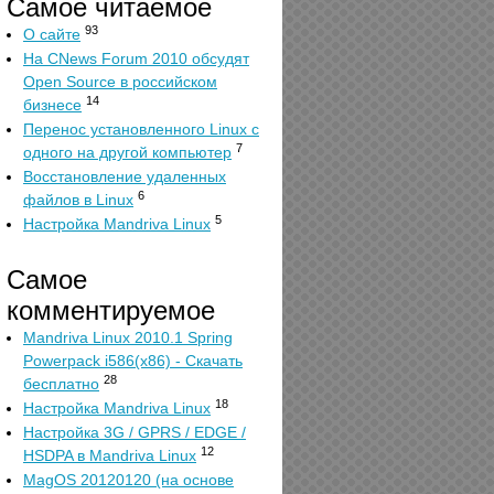
Самое читаемое
93
О сайте
На CNews Forum 2010 обсудят
Open Source в российском
14
бизнесе
Перенос установленного Linux с
7
одного на другой компьютер
Восстановление удаленных
6
файлов в Linux
5
Настройка Mandriva Linux
Самое
комментируемое
Mandriva Linux 2010.1 Spring
Powerpack i586(x86) - Скачать
28
бесплатно
18
Настройка Mandriva Linux
Настройка 3G / GPRS / EDGE /
12
HSDPA в Mandriva Linux
MagOS 20120120 (на основе