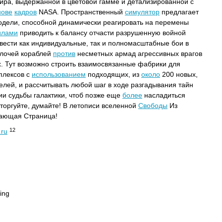
ра, выдержанной в цветовой гамме и детализированной с
нове
кадров
NASA. Пространственный
симулятор
предлагает
дели, способной динамически реагировать на перемены
илами
приводить к балансу отчасти разрушенную войной
 вести как индивидуальные, так и полномасштабные бои в
елочей кораблей
против
несметных армад агрессивных врагов
. Тут возможно строить взаимосвязанные фабрики для
плексов с
использованием
подходящих, из
около
200 новых,
елей, и рассчитывать любой шаг в ходе разгадывания тайн
и судьбы галактики, чтоб позже еще
более
насладиться
 торгуйте, думайте! В летописи вселенной
Свободы
Из
ающая Страница!
12
.ru
ing