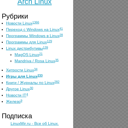
Arch Linux
Рубрики
1366
Новости Linux
41
Переход с Windows на Linux
28
Программы Windows в Linux
129
Программы для Linux
139
Linux дистрибутивы
21
MagOS Linux
35
Mandriva / Rosa Linux
34
Хитрости Linux
233
Игры для Linux
282
Книги / Журналы по Linux
30
Другое Linux
4
Новости IT
9
Железо
Подписка
LinuxMir.ru - Все об Linux.