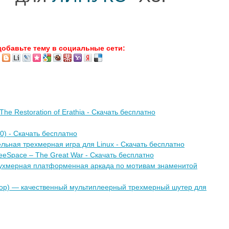
добавьте тему в социальные сети:
 The Restoration of Erathia - Скачать бесплатно
10) - Скачать бесплатно
тельная трехмерная игра для Linux - Скачать бесплатно
eeSpace – The Great War - Скачать бесплатно
двухмерная платформенная аркада по мотивам знаменитой
ррор) — качественный мультиплеерный трехмерный шутер для