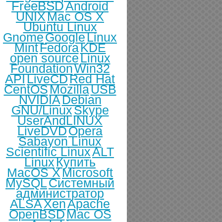
FreeBSD
Android
UNIX
Mac OS X
Ubuntu Linux
Gnome
Google
Linux
Mint
Fedora
KDE
open source
Linux
Foundation
Win32
API
LiveCD
Red Hat
CentOS
Mozilla
USB
NVIDIA
Debian
GNU/Linux
Skype
UserAndLINUX
LiveDVD
Opera
Sabayon Linux
Scientific Linux
ALT
Linux
Купить
MacOS X
Microsoft
MySQL
Системный
администратор
ALSA
Xen
Apache
OpenBSD
Mac OS