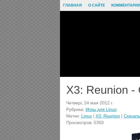
ГЛАВНАЯ
О САЙТЕ
КОММЕНТАРИ
X3: Reunion -
Четверг, 24 мая 2012 г.
Рубрика:
Игры для Linux
Метки:
Linux
|
X3: Reunion
|
Скачать
Просмотров: 5350