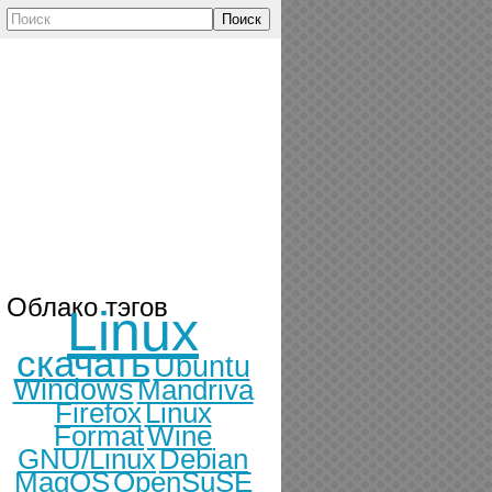
Поиск
Облако тэгов
Linux
скачать
Ubuntu
Windows
Mandriva
Firefox
Linux
Format
Wine
GNU/Linux
Debian
MagOS
OpenSuSE