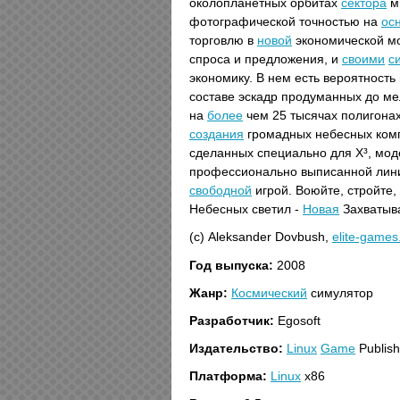
околопланетных орбитах
сектора
ми
фотографической точностью на
ос
торговлю в
новой
экономической мо
спроса и предложения, и
своими
с
экономику. В нем есть вероятность
составе эскадр продуманных до м
на
более
чем 25 тысячах полигонах
создания
громадных небесных ком
сделанных специально для X³, мод
профессионально выписанной лини
свободной
игрой. Воюйте, стройте,
Небесных светил -
Новая
Захватыв
(с) Aleksander Dovbush,
elite-games
Год выпуска:
2008
Жанр:
Космический
симулятор
Разработчик:
Egosoft
Издательство:
Linux
Game
Publish
Платформа:
Linux
x86