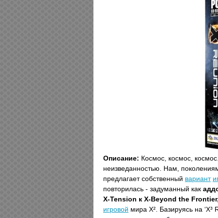
Описание:
Космос, космос, космос
неизведанностью. Нам, поколения
предлагает собственный
вариант
и
повторилась - задуманный как
аддо
X-Tension к X-Beyond the Frontier,
игровой
мира X². Базируясь на ‘X³ 