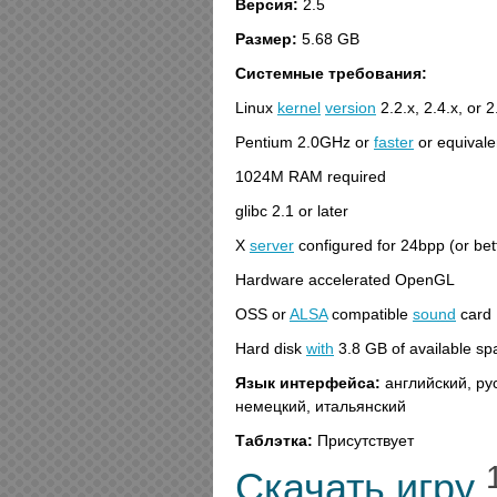
Версия:
2.5
Размер:
5.68 GB
Системные требования:
Linux
kernel
version
2.2.x, 2.4.x, or 2
Pentium 2.0GHz or
faster
or equivale
1024M RAM required
glibc 2.1 or later
X
server
configured for 24bpp (or bett
Hardware accelerated OpenGL
OSS or
ALSA
compatible
sound
card
Hard disk
with
3.8 GB of available sp
Язык интерфейса:
английский, рус
немецкий, итальянский
Таблэтка:
Присутствует
Скачать игру