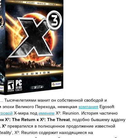
... Тысячелетиями манит он собственной свободой и
м эпохи Великого Перехода, немецкая
компания
Egosoft
гровой
Х-мира под
именем
X³: Reunion. История частично
н X²: The Return к X²: The Threat
, подобно бывшему аддону
 X³
превратился в полноценное продолжение известной
Reality’, X³: Reunion содержит находящиеся на