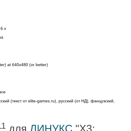
.6.x
nt
er) at 640x480 (or better)
ace
ский (текст от elite-games.ru), русский (от НД), фанцузский,
11
для
ЛИНУКС
"X3: