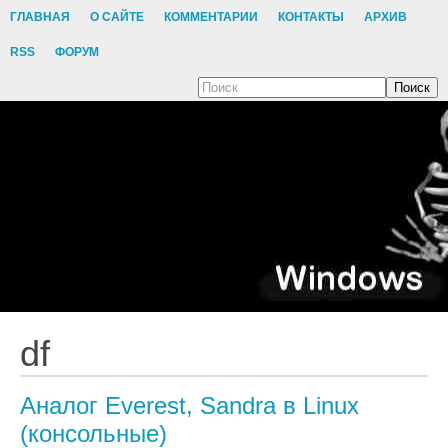
ГЛАВНАЯ
О САЙТЕ
КОММЕНТАРИИ
КОНТАКТЫ
АРХИВ
RSS
ФОРУМ
Поиск
df
Аналог Everest, Sandra в Linux
(консольные)