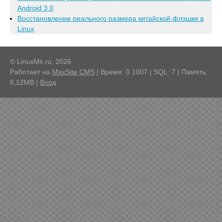
Android 3.0
Восстановление реального размера китайской флэшки в
Linux
© LinuxMir.ru, 2026
Работает на
MaxSite CMS
| Время: 0.1007 | SQL: 7 | Память:
8,12MB
|
Вход