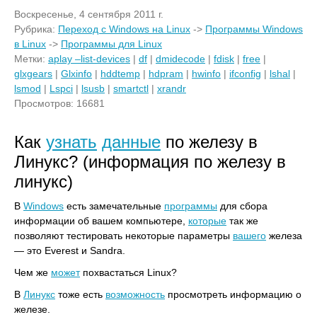
Воскресенье, 4 сентября 2011 г.
Рубрика:
Переход с Windows на Linux
->
Программы Windows
в Linux
->
Программы для Linux
Метки:
aplay –list-devices
|
df
|
dmidecode
|
fdisk
|
free
|
glxgears
|
Glxinfo
|
hddtemp
|
hdpram
|
hwinfo
|
ifconfig
|
lshal
|
lsmod
|
Lspci
|
lsusb
|
smartctl
|
xrandr
Просмотров: 16681
Как
узнать
данные
по железу в
Линукс? (информация по железу в
линукс)
В
Windows
есть замечательные
программы
для сбора
информации об вашем компьютере,
которые
так же
позволяют тестировать некоторые параметры
вашего
железа
— это Everest и Sandra.
Чем же
может
похвастаться Linux?
В
Линукс
тоже есть
возможность
просмотреть информацию о
железе.