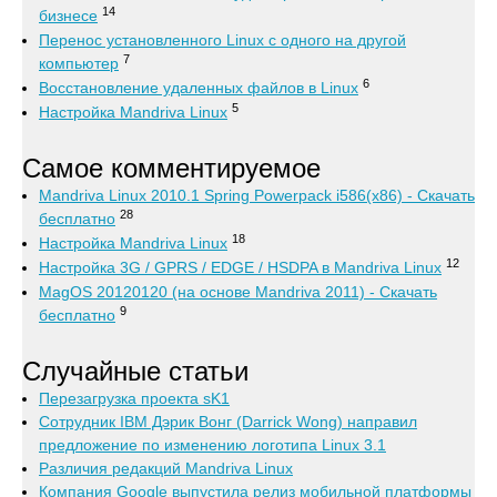
14
бизнесе
Перенос установленного Linux с одного на другой
7
компьютер
6
Восстановление удаленных файлов в Linux
5
Настройка Mandriva Linux
Самое комментируемое
Mandriva Linux 2010.1 Spring Powerpack i586(x86) - Скачать
28
бесплатно
18
Настройка Mandriva Linux
12
Настройка 3G / GPRS / EDGE / HSDPA в Mandriva Linux
MagOS 20120120 (на основе Mandriva 2011) - Скачать
9
бесплатно
Случайные статьи
Перезагрузка проекта sK1
Сотрудник IBM Дэрик Вонг (Darrick Wong) направил
предложение по изменению логотипа Linux 3.1
Различия редакций Mandriva Linux
Компания Google выпустила релиз мобильной платформы