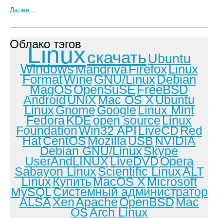
Далее...
Облако тэгов
Linux
скачать
Ubuntu
Windows
Mandriva
Firefox
Linux
Format
Wine
GNU/Linux
Debian
MagOS
OpenSuSE
FreeBSD
Android
UNIX
Mac OS X
Ubuntu
Linux
Gnome
Google
Linux Mint
Fedora
KDE
open source
Linux
Foundation
Win32 API
LiveCD
Red
Hat
CentOS
Mozilla
USB
NVIDIA
Debian GNU/Linux
Skype
UserAndLINUX
LiveDVD
Opera
Sabayon Linux
Scientific Linux
ALT
Linux
Купить
MacOS X
Microsoft
MySQL
Системный администратор
ALSA
Xen
Apache
OpenBSD
Mac
OS
Arch Linux