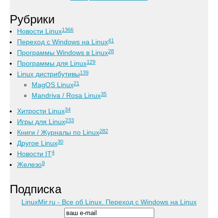
Рубрики
1366
Новости Linux
41
Переход с Windows на Linux
28
Программы Windows в Linux
129
Программы для Linux
139
Linux дистрибутивы
21
MagOS Linux
35
Mandriva / Rosa Linux
34
Хитрости Linux
233
Игры для Linux
282
Книги / Журналы по Linux
30
Другое Linux
4
Новости IT
9
Железо
Подписка
LinuxMir.ru - Все об Linux. Переход с Windows на Linux