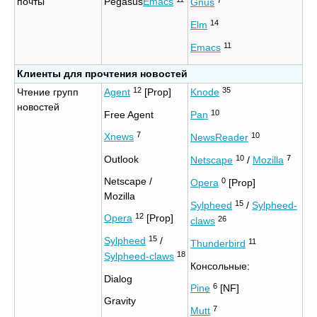
почты
Pegasus
Emacs
Gnus
14
Elm
11
Emacs
Клиенты для прочтения новостей
12
35
Чтение групп
Agent
[Prop]
Knode
новостей
10
Free Agent
Pan
7
10
Xnews
NewsReader
10
7
Outlook
Netscape
/
Mozilla
Netscape /
0
Opera
[Prop]
Mozilla
15
Sylpheed
/
Sylpheed-
12
Opera
[Prop]
26
claws
15
Sylpheed
/
11
Thunderbird
18
Sylpheed-claws
Консольные:
Dialog
6
Pine
[NF]
Gravity
7
Mutt