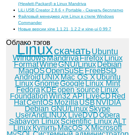
(Hewlett-Packard) в Linux Mandriva
LiLi USB Creator 2.8.6 + Portable - Скачать бесплатно
Файловый менеджер для Linux в стиле Windows
Commander
Новые версии xine 1.1.21, 1.2.2 и xine-ui 0.99.7
Облако тэгов
Linux
скачать
Ubuntu
Windows
Mandriva
Firefox
Linux
Format
Wine
GNU/Linux
Debian
MagOS
OpenSuSE
FreeBSD
Android
UNIX
Mac OS X
Ubuntu
Linux
Gnome
Google
Linux Mint
Fedora
KDE
open source
Linux
Foundation
Win32 API
LiveCD
Red
Hat
CentOS
Mozilla
USB
NVIDIA
Debian GNU/Linux
Skype
UserAndLINUX
LiveDVD
Opera
Sabayon Linux
Scientific Linux
ALT
Linux
Купить
MacOS X
Microsoft
MySQL
Системный администратор