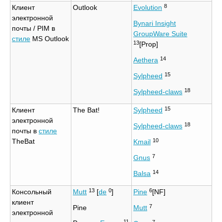
8
Клиент
Outlook
Evolution
электронной
Bynari Insight
почты / PIM в
GroupWare Suite
стиле
MS Outlook
13
[Prop]
14
Aethera
15
Sylpheed
18
Sylpheed-claws
15
Клиент
The Bat!
Sylpheed
электронной
18
Sylpheed-claws
почты в
стиле
10
TheBat
Kmail
7
Gnus
14
Balsa
13
0
6
Консольный
Mutt
[
de
]
Pine
[NF]
клиент
7
Pine
Mutt
электронной
11
7