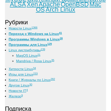
ALSA
Xen
Apache
OpenBSD
Mac
OS
Arch Linux
Рубрики
1366
Новости Linux
41
Переход с Windows на Linux
28
Программы Windows в Linux
129
Программы для Linux
139
Linux дистрибутивы
21
MagOS Linux
35
Mandriva / Rosa Linux
34
Хитрости Linux
233
Игры для Linux
282
Книги / Журналы по Linux
30
Другое Linux
4
Новости IT
9
Железо
Подписка