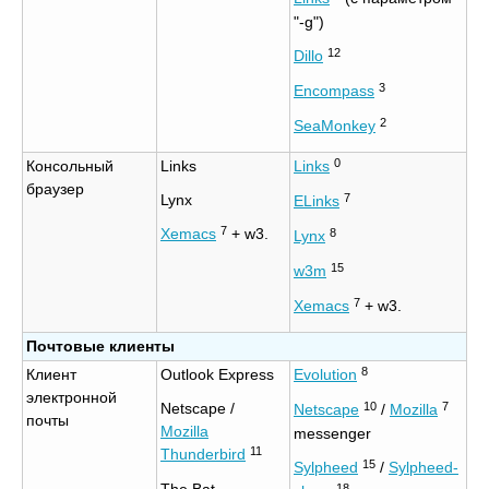
"-g")
12
Dillo
3
Encompass
2
SeaMonkey
0
Консольный
Links
Links
браузер
7
Lynx
ELinks
7
Xemacs
+ w3.
8
Lynx
15
w3m
7
Xemacs
+ w3.
Почтовые клиенты
8
Клиент
Outlook Express
Evolution
электронной
10
7
Netscape /
Netscape
/
Mozilla
почты
Mozilla
messenger
11
Thunderbird
15
Sylpheed
/
Sylpheed-
18