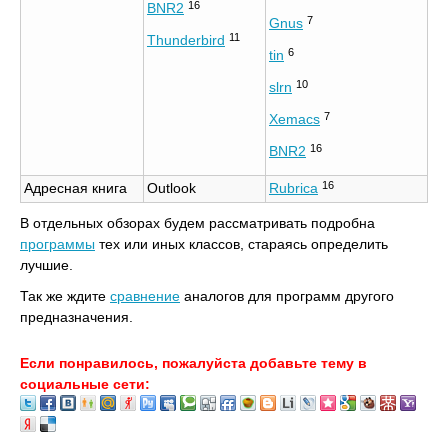
16
BNR2
7
Gnus
11
Thunderbird
6
tin
10
slrn
7
Xemacs
16
BNR2
16
Адресная книга
Outlook
Rubrica
В отдельных обзорах будем рассматривать подробна
программы
тех или иных классов, стараясь определить
лучшие.
Так же ждите
сравнение
аналогов для программ другого
предназначения.
Если понравилось, пожалуйста добавьте тему в
социальные сети: