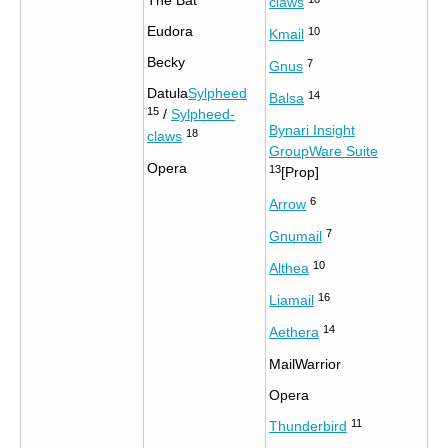
The Bat
claws
Eudora
10
Kmail
Becky
7
Gnus
Datula
Sylpheed
14
Balsa
15
/
Sylpheed-
Bynari Insight
18
claws
GroupWare Suite
Opera
13
[Prop]
6
Arrow
7
Gnumail
10
Althea
16
Liamail
14
Aethera
MailWarrior
Opera
11
Thunderbird