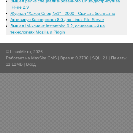
Вышел релиз специализированного Linux-дистрибутива
IPFire 2.9
Журнал "Хакер Спец №1" - 2000 - Скачать бесплатно
Антивирус Касперского 8.0 для Linux File Server
Вышел IM-клиент Instantbird 0.2, основанный на
технологиях Mozilla и Pidgin
© LinuxMir.ru, 2026
Работает на
MaxSite CMS
| Время: 0.3730 | SQL: 21 | Память:
11,12MB
|
Вход