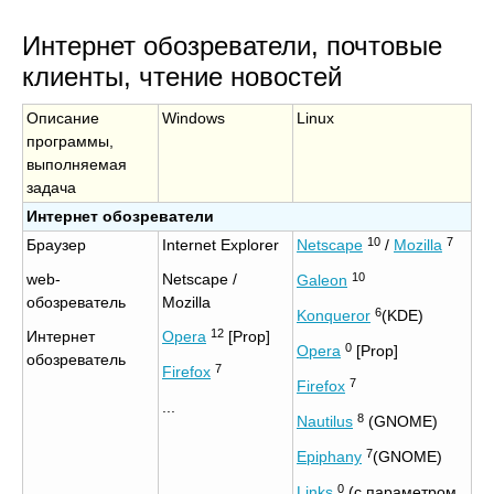
Интернет обозреватели, почтовые
клиенты, чтение новостей
Описание
Windows
Linux
программы,
выполняемая
задача
Интернет обозреватели
10
7
Браузер
Internet Explorer
Netscape
/
Mozilla
10
web-
Netscape /
Galeon
обозреватель
Mozilla
6
Konqueror
(KDE)
12
Интернет
Opera
[Prop]
0
Opera
[Prop]
обозреватель
7
Firefox
7
Firefox
...
8
Nautilus
(GNOME)
7
Epiphany
(GNOME)
0
Links
(с параметром