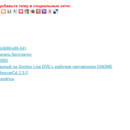
добавьте тему в социальные сети:
G/i686/x86-64)
Скачать бесплатно
i386]
ванный на Gentoo Live DVD с рабочим окружением GNOME
escueCd 2.3.0
andriva