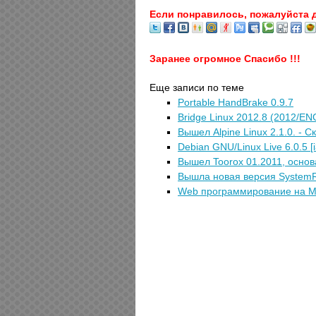
Если понравилось, пожалуйста 
Заранее огромное Спасибо !!!
Еще записи по теме
Portable HandBrake 0.9.7
Bridge Linux 2012.8 (2012/EN
Вышел Alpine Linux 2.1.0. - 
Debian GNU/Linux Live 6.0.5 [
Вышел Toorox 01.2011, осно
Вышла новая версия SystemR
Web программирование на M