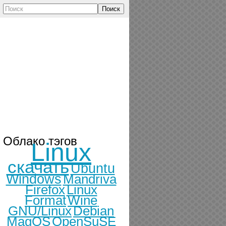
Поиск
Облако тэгов
Linux
скачать
Ubuntu
Windows
Mandriva
Firefox
Linux
Format
Wine
GNU/Linux
Debian
MagOS
OpenSuSE