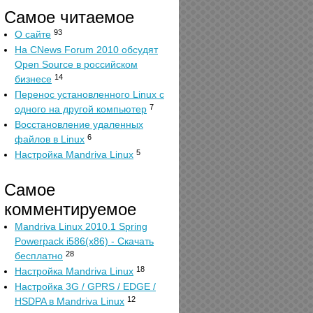
Самое читаемое
93
О сайте
На CNews Forum 2010 обсудят
Open Source в российском
14
бизнесе
Перенос установленного Linux с
7
одного на другой компьютер
Восстановление удаленных
6
файлов в Linux
5
Настройка Mandriva Linux
Самое
комментируемое
Mandriva Linux 2010.1 Spring
Powerpack i586(x86) - Скачать
28
бесплатно
18
Настройка Mandriva Linux
Настройка 3G / GPRS / EDGE /
12
HSDPA в Mandriva Linux