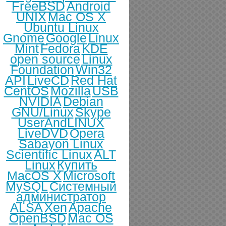
FreeBSD
Android
UNIX
Mac OS X
Ubuntu Linux
Gnome
Google
Linux
Mint
Fedora
KDE
open source
Linux
Foundation
Win32
API
LiveCD
Red Hat
CentOS
Mozilla
USB
NVIDIA
Debian
GNU/Linux
Skype
UserAndLINUX
LiveDVD
Opera
Sabayon Linux
Scientific Linux
ALT
Linux
Купить
MacOS X
Microsoft
MySQL
Системный
администратор
ALSA
Xen
Apache
OpenBSD
Mac OS