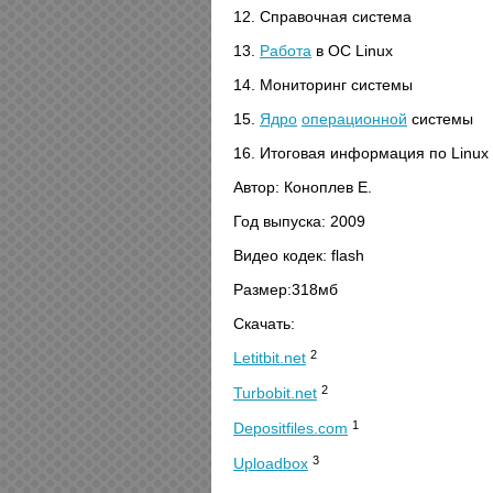
12. Справочная система
13.
Работа
в ОС Linux
14. Мониторинг системы
15.
Ядро
операционной
системы
16. Итоговая информация по Linux
Автор: Коноплев Е.
Год выпуска: 2009
Видео кодек: flash
Размер:318мб
Скачать:
2
Letitbit.net
2
Turbobit.net
1
Depositfiles.com
3
Uploadbox