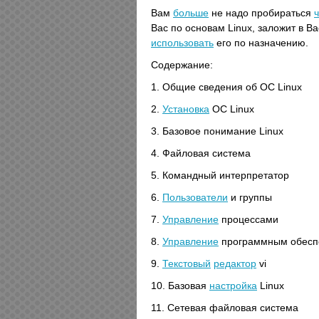
Вам
больше
не надо пробираться
Вас по основам Linux, заложит в В
использовать
его по назначению.
Содержание:
1. Общие сведения об ОС Linux
2.
Установка
ОС Linux
3. Базовое понимание Linux
4. Файловая система
5. Командный интерпретатор
6.
Пользователи
и группы
7.
Управление
процессами
8.
Управление
программным обесп
9.
Текстовый
редактор
vi
10. Базовая
настройка
Linux
11. Сетевая файловая система