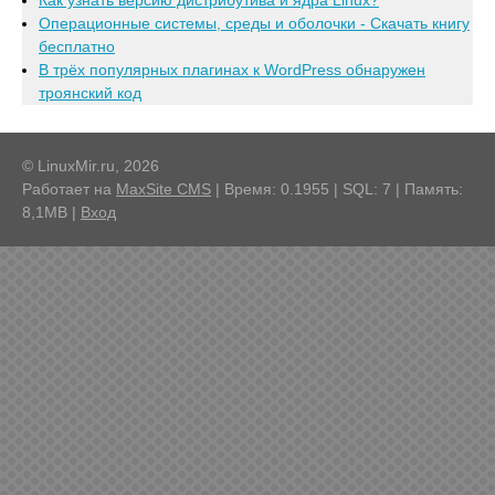
Операционные системы, среды и оболочки - Скачать книгу
бесплатно
В трёх популярных плагинах к WordPress обнаружен
троянский код
© LinuxMir.ru, 2026
Работает на
MaxSite CMS
| Время: 0.1955 | SQL: 7 | Память:
8,1MB
|
Вход