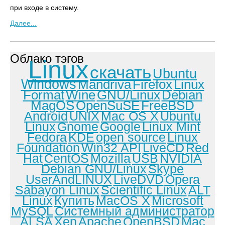
при входе в систему.
Далее...
Облако тэгов
Linux
скачать
Ubuntu
Windows
Mandriva
Firefox
Linux
Format
Wine
GNU/Linux
Debian
MagOS
OpenSuSE
FreeBSD
Android
UNIX
Mac OS X
Ubuntu
Linux
Gnome
Google
Linux Mint
Fedora
KDE
open source
Linux
Foundation
Win32 API
LiveCD
Red
Hat
CentOS
Mozilla
USB
NVIDIA
Debian GNU/Linux
Skype
UserAndLINUX
LiveDVD
Opera
Sabayon Linux
Scientific Linux
ALT
Linux
Купить
MacOS X
Microsoft
MySQL
Системный администратор
ALSA
Xen
Apache
OpenBSD
Mac