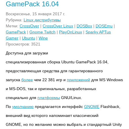
GamePack 16.04
Воскресенье, 15 января 2017 г.
Рубрика:
Linux дистрибутивы
Метки:
CrossOver
|
CrossOver Linux
|
DOSBox
|
DOSEmu
|
GamePack
|
Gnome Twitch
|
PlayOnLinux
|
Sparky APTus
Gamer
|
Ubuntu
|
Wine
Просмотров: 3521
Доступна для загрузки
специализированная сборка Ubuntu GamePack 16.04,
предоставляющая средства для гарантированного
запуска
более
чем 22 381 игр и
приложений
для MS Windows
и MS-DOS, так и оригинальных, разработанных
специально для
платформы
GNU/Linux.
По
умолчанию
предлагается интерфейс
GNOME
Flashback,
внешний вид которого напоминает классический
GNOME, но по желанию можно выбрать и стандартный Unity