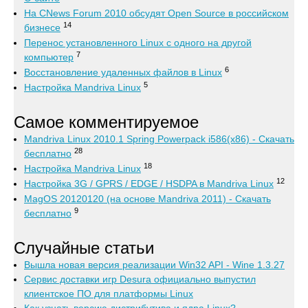
На CNews Forum 2010 обсудят Open Source в российском
14
бизнесе
Перенос установленного Linux с одного на другой
7
компьютер
6
Восстановление удаленных файлов в Linux
5
Настройка Mandriva Linux
Самое комментируемое
Mandriva Linux 2010.1 Spring Powerpack i586(x86) - Скачать
28
бесплатно
18
Настройка Mandriva Linux
12
Настройка 3G / GPRS / EDGE / HSDPA в Mandriva Linux
MagOS 20120120 (на основе Mandriva 2011) - Скачать
9
бесплатно
Случайные статьи
Вышла новая версия реализации Win32 API - Wine 1.3.27
Сервис доставки игр Desura официально выпустил
клиентское ПО для платформы Linux
Как узнать версию дистрибутива и ядра Linux?