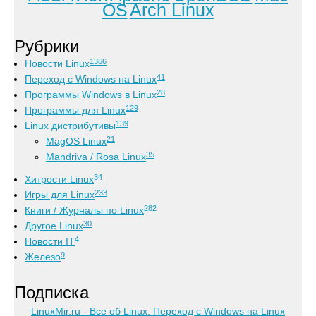
OS
Arch Linux
Рубрики
1366
Новости Linux
41
Переход с Windows на Linux
28
Программы Windows в Linux
129
Программы для Linux
139
Linux дистрибутивы
21
MagOS Linux
35
Mandriva / Rosa Linux
34
Хитрости Linux
233
Игры для Linux
282
Книги / Журналы по Linux
30
Другое Linux
4
Новости IT
9
Железо
Подписка
LinuxMir.ru - Все об Linux. Переход с Windows на Linux