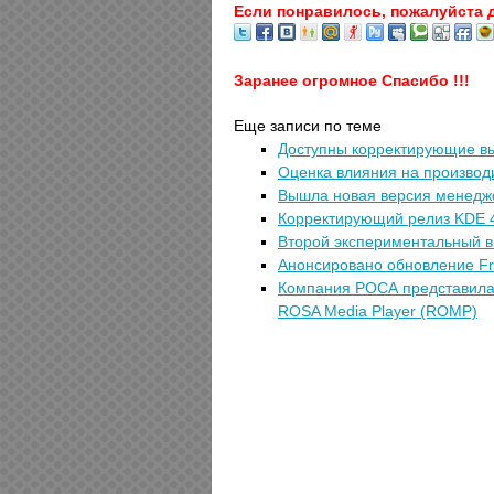
Если понравилось, пожалуйста 
Заранее огромное Спасибо !!!
Еще записи по теме
Доступны корректирующие вып
Оценка влияния на производи
Вышла новая версия менедже
Корректирующий релиз KDE 4.
Второй экспериментальный вы
Анонсировано обновление Fr
Компания РОСА представила
ROSA Media Player (ROMP)