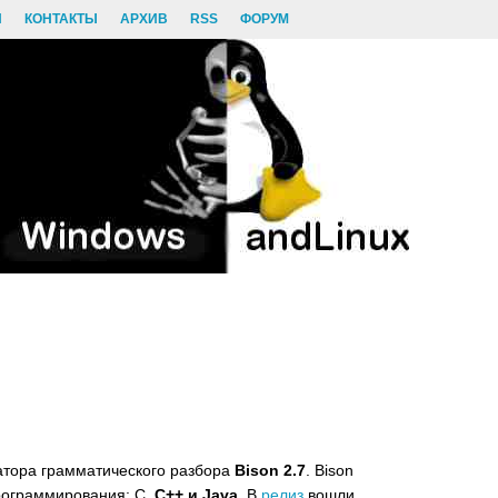
И
КОНТАКТЫ
АРХИВ
RSS
ФОРУМ
тора грамматического разбора
Bison 2.7
. Bison
ограммирования: C,
C++ и Java
. В
релиз
вошли