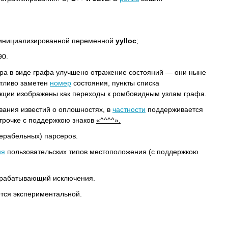
еинициализированной переменной
yylloc
;
90.
ра в виде графа улучшено отражение состояний — они ныне
тливо заметен
номер
состояния, пункты списка
кции изображены как переходы к ромбовидным узлам графа.
ания известий о оплошностях, в
частности
поддерживается
трочке с поддержкою знаков
«^^^^».
ерабельных) парсеров.
ия
пользовательских типов местоположения (с поддержкою
брабатывающий исключения.
тся экспериментальной.