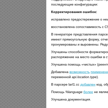
последующие конфигурации:
Корректирования ошибок:
исправлено предостережение о н
восстановлена сопоставимость с C
В генераторе представления парсе
имеют прямоугольную форму, отче
пронумерованы и выровнены. Реду
Улучшены способности форматиров
распоряжение на место ошибки в с
Улучшена помощь «чистых» (реент
Добавлена
возможность
применен
переменной
api.location.type
).
В парсере larl1.cc
добавлен
код, о
Помощь
%language
более
не являе
Улучшена документация.