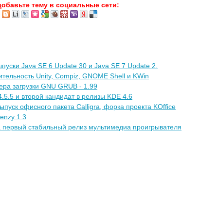
добавьте тему в социальные сети:
уски Java SE 6 Update 30 и Java SE 7 Update 2.
тельность Unity, Compiz, GNOME Shell и KWin
ра загрузки GNU GRUB - 1.99
5.5 и второй кандидат в релизы KDE 4.6
пуск офисного пакета Calligra, форка проекта KOffice
enzy 1.3
 первый стабильный релиз мультимедиа проигрывателя