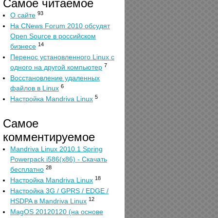
Самое читаемое
93
О сайте
На CNews Forum 2010 обсудят
Open Source в российском
14
бизнесе
Перенос установленного Linux с
7
одного на другой компьютер
Восстановление удаленных
6
файлов в Linux
5
Настройка Mandriva Linux
Самое
комментируемое
Mandriva Linux 2010.1 Spring
Powerpack i586(x86) - Скачать
28
бесплатно
18
Настройка Mandriva Linux
Настройка 3G / GPRS / EDGE /
12
HSDPA в Mandriva Linux
MagOS 20120120 (на основе