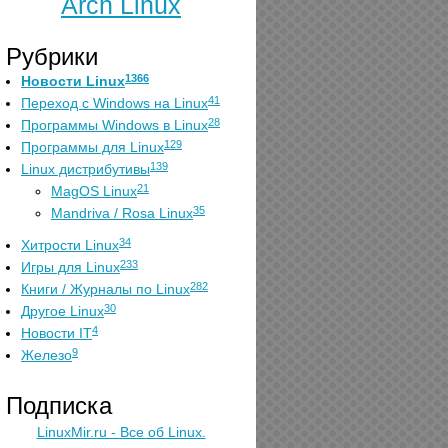
Arch Linux
Рубрики
1366
Новости Linux
41
Переход с Windows на Linux
28
Программы Windows в Linux
129
Программы для Linux
139
Linux дистрибутивы
21
MagOS Linux
35
Mandriva / Rosa Linux
34
Хитрости Linux
233
Игры для Linux
282
Книги / Журналы по Linux
30
Другое Linux
4
Новости IT
9
Железо
Подписка
LinuxMir.ru - Все об Linux.