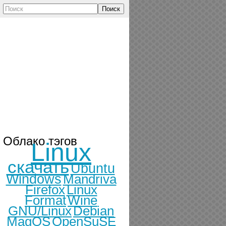
Поиск
Облако тэгов
Linux
скачать
Ubuntu
Windows
Mandriva
Firefox
Linux
Format
Wine
GNU/Linux
Debian
MagOS
OpenSuSE