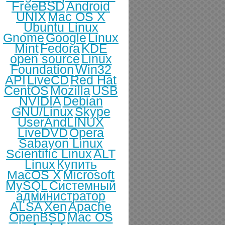
FreeBSD
Android
UNIX
Mac OS X
Ubuntu Linux
Gnome
Google
Linux
Mint
Fedora
KDE
open source
Linux
Foundation
Win32
API
LiveCD
Red Hat
CentOS
Mozilla
USB
NVIDIA
Debian
GNU/Linux
Skype
UserAndLINUX
LiveDVD
Opera
Sabayon Linux
Scientific Linux
ALT
Linux
Купить
MacOS X
Microsoft
MySQL
Системный
администратор
ALSA
Xen
Apache
OpenBSD
Mac OS