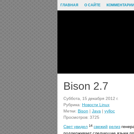
ГЛАВНАЯ
О САЙТЕ
КОММЕНТАРИ
Bison 2.7
Суббота, 15 декабря 2012 г.
Рубрика:
Новости Linux
Метки:
Bison
|
Java
|
yylloc
Просмотров: 3725
14
Свет увидел
свежий
релиз
генера
поддерживает следующие языки пр