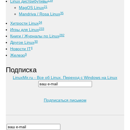
139
Linux дистрибутивы
21
MagOS Linux
35
Mandriva / Rosa Linux
34
Хитрости Linux
233
Игры для Linux
282
Книги / Журналы по Linux
30
Другое Linux
4
Новости IT
9
Железо
Подписка
LinuxMir.ru - Все об Linux. Переход с Windows на Linux
Подписаться письмом