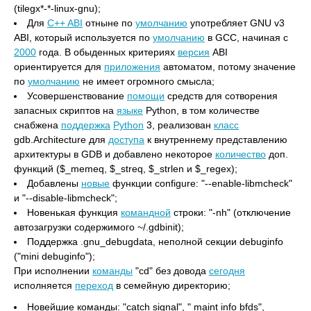
(tilegx*-*-linux-gnu);
Для
C++ ABI
отныне по
умолчанию
употребляет GNU v3
ABI, который используется по
умолчанию
в GCC, начиная с
2000
года. В обыденных критериях
версия
ABI
ориентируется для
приложения
автоматом, потому значение
по
умолчанию
не имеет огромного смысла;
Усовершенствование
помощи
средств для сотворения
запасных скриптов на
языке
Python, в том количестве
снабжена
поддержка
Python
3, реализован
класс
gdb.Architecture для
доступа
к внутреннему представлению
архитектуры в GDB и добавлено некоторое
количество
доп.
функций ($_memeq, $_streq, $_strlen и $_regex);
Добавлены
новые
функции configure: "--enable-libmcheck"
и "--disable-libmcheck";
Новенькая функция
командной
строки: "-nh" (отключение
автозагрузки содержимого ~/.gdbinit);
Поддержка .gnu_debugdata, неполной секции debuginfo
("mini debuginfo");
При исполнении
команды
"cd" без довода
сегодня
исполняется
переход
в семейную директорию;
Новейшие команды: "catch signal", " maint info bfds",