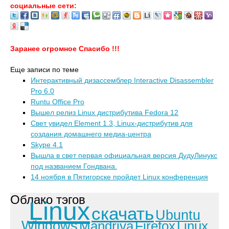
социальные сети:
Заранее огромное Спасибо !!!
Еще записи по теме
Интерактивный дизассемблер Interactive Disassembler
Pro 6.0
Runtu Office Pro
Вышел релиз Linux дистрибутива Fedora 12
Свет увидел Element 1.3, Linux-дистрибутив для
создания домашнего медиа-центра
Skype 4.1
Вышла в свет первая официальная версия ДудуЛинукс
под названием Гондвана.
14 ноября в Пятигорске пройдет Linux конференция
Облако тэгов
Linux
скачать
Ubuntu
Windows
Mandriva
Firefox
Linux