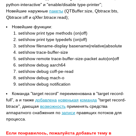
python-interactive" и "enable/disable type-printer";
Новейшие наружные
пакеты
(QTBuffer:size, Qbtrace:bts,
Qbtrace:off и qXfer:btrace:read);
Новейшие функции:
set/show print type methods (on|off)
set/show print type typedefs (on|off)
set/show filename-display basename|relative|absolute
set/show trace-buffer-size
set/show remote trace-buffer-size-packet auto|on|off
set/show debug aarch64
set/show debug coff-pe-read
set/show debug mach-o
set/show debug notification
Команда "target record" переименована в "target record-
full", а и также
добавлена
новенькая
команда
"target record-
btrace", дающая
возможность
применять средства
аппаратного снабжения по
записи
правящих потоков для
процесса.
Если понравилось, пожалуйста добавьте тему в