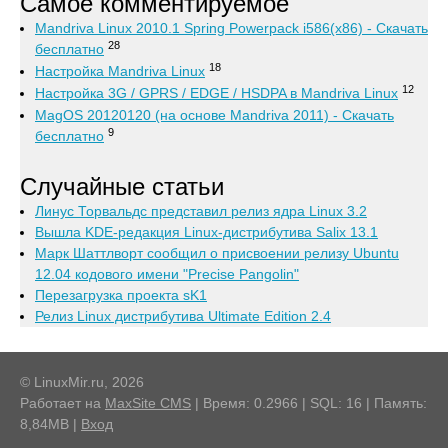
Самое комментируемое
Mandriva Linux 2010.1 Spring Powerpack i586(x86) - Скачать
28
бесплатно
18
Настройка Mandriva Linux
12
Настройка 3G / GPRS / EDGE / HSDPA в Mandriva Linux
MagOS 20120120 (на основе Mandriva 2011) - Скачать
9
бесплатно
Случайные статьи
Линус Торвальдс представил релиз ядра Linux 3.2
Вышла KDE-редакция Linux-дистрибутива Salix 13.1
Марк Шаттлворт сообщил о присвоении релизу Ubuntu
12.04 кодового имени "Precise Pangolin"
Перезагрузка проекта sK1
Релиз Linux дистрибутива Ultimate Edition 2.4
© LinuxMir.ru, 2026
Работает на
MaxSite CMS
| Время: 0.2966 | SQL: 16 | Память:
8,84MB
|
Вход