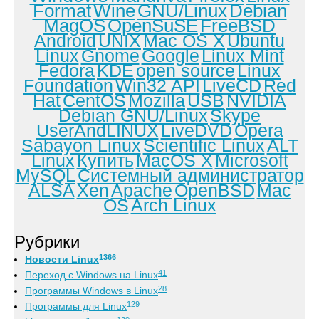
Format
Wine
GNU/Linux
Debian
MagOS
OpenSuSE
FreeBSD
Android
UNIX
Mac OS X
Ubuntu
Linux
Gnome
Google
Linux Mint
Fedora
KDE
open source
Linux
Foundation
Win32 API
LiveCD
Red
Hat
CentOS
Mozilla
USB
NVIDIA
Debian GNU/Linux
Skype
UserAndLINUX
LiveDVD
Opera
Sabayon Linux
Scientific Linux
ALT
Linux
Купить
MacOS X
Microsoft
MySQL
Системный администратор
ALSA
Xen
Apache
OpenBSD
Mac
OS
Arch Linux
Рубрики
1366
Новости Linux
41
Переход с Windows на Linux
28
Программы Windows в Linux
129
Программы для Linux