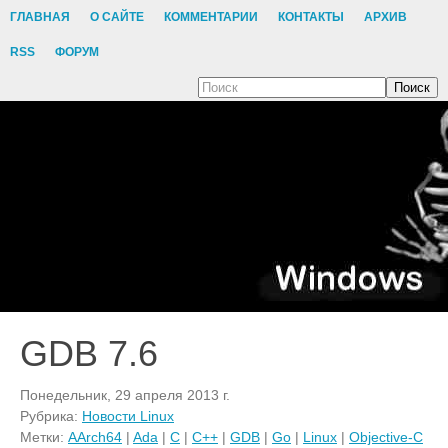
ГЛАВНАЯ
О САЙТЕ
КОММЕНТАРИИ
КОНТАКТЫ
АРХИВ
RSS
ФОРУМ
Поиск
GDB 7.6
Понедельник, 29 апреля 2013 г.
Рубрика:
Новости Linux
Метки:
AArch64
|
Ada
|
C
|
C++
|
GDB
|
Go
|
Linux
|
Objective-C