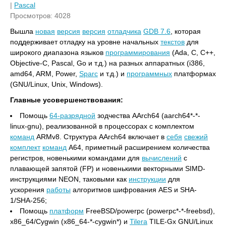
|
Pascal
Просмотров: 4028
Вышла
новая
версия
версия
отладчика
GDB 7.6
, которая
поддерживает отладку на уровне начальных
текстов
для
широкого диапазона языков
программирования
(Ada, C, C++,
Objective-C, Pascal, Go и т.д.) на разных аппаратных (i386,
amd64, ARM, Power,
Sparc
и т.д.) и
программных
платформах
(GNU/Linux, Unix, Windows).
Главные усовершенствования:
Помощь
64-разрядной
зодчества AArch64 (aarch64*-*-
linux-gnu), реализованной в процессорах с комплектом
команд
ARMv8. Структура AArch64 включает в
себя
свежий
комплект
команд
A64, приметный расширением количества
регистров, новенькими командами для
вычислений
с
плавающей запятой (FP) и новенькими векторными SIMD-
инструкциями NEON, таковыми как
инструкции
для
ускорения
работы
алгоритмов шифрования AES и SHA-
1/SHA-256;
Помощь
платформ
FreeBSD/powerpc (powerpc*-*-freebsd),
x86_64/Cygwin (x86_64-*-cygwin*) и
Tilera
TILE-Gx GNU/Linux