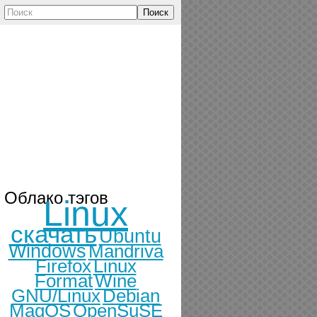
Поиск
Облако тэгов
Linux
скачать
Ubuntu
Windows
Mandriva
Firefox
Linux
Format
Wine
GNU/Linux
Debian
MagOS
OpenSuSE