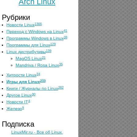
Arch Linux
Рубрики
1366
Новости Linux
41
Переход с Windows на Linux
28
Программы Windows в Linux
129
Программы для Linux
139
Linux дистрибутивы
21
MagOS Linux
35
Mandriva / Rosa Linux
34
Хитрости Linux
233
Игры для Linux
282
Книги / Журналы по Linux
30
Другое Linux
4
Новости IT
9
Железо
Подписка
LinuxMir.ru - Все об Linux.