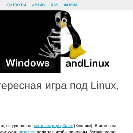
И
КОНТАКТЫ
АРХИВ
RSS
ФОРУМ
тересная игра под Linux,
nux, созданная по
мотивам
игры
Xonix
(Ксоникс). В игре вам
ть) куски
игрового
поля так, чтобы пингвины, бегающие по