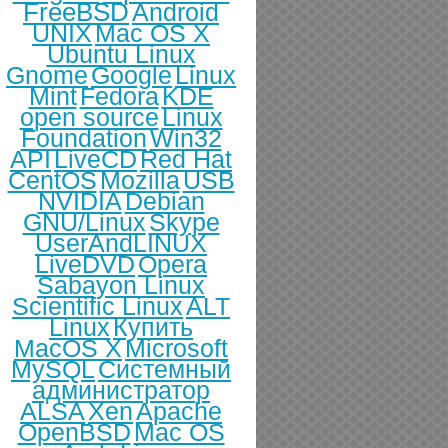
FreeBSD
Android
UNIX
Mac OS X
Ubuntu Linux
Gnome
Google
Linux
Mint
Fedora
KDE
open source
Linux
Foundation
Win32
API
LiveCD
Red Hat
CentOS
Mozilla
USB
NVIDIA
Debian
GNU/Linux
Skype
UserAndLINUX
LiveDVD
Opera
Sabayon Linux
Scientific Linux
ALT
Linux
Купить
MacOS X
Microsoft
MySQL
Системный
администратор
ALSA
Xen
Apache
OpenBSD
Mac OS