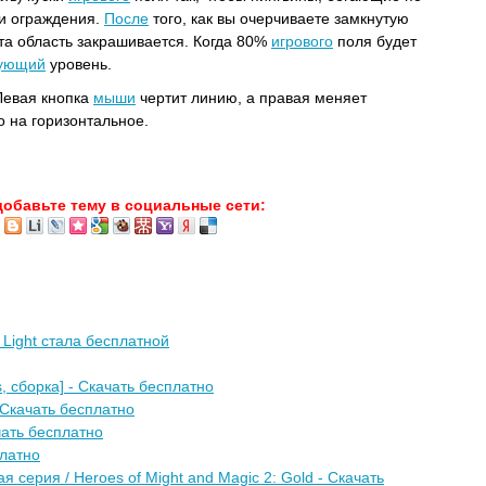
ши ограждения.
После
того, как вы очерчиваете замкнутую
 эта область закрашивается. Когда 80%
игрового
поля будет
ующий
уровень.
Левая кнопка
мыши
чертит линию, а правая меняет
о на горизонтальное.
добавьте тему в социальные сети:
f Light стала бесплатной
, сборка] - Скачать бесплатно
 Скачать бесплатно
ачать бесплатно
латно
я серия / Heroes of Might and Magic 2: Gold - Скачать