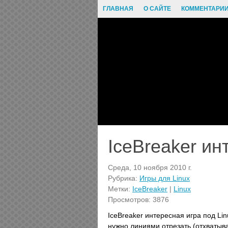
ГЛАВНАЯ
О САЙТЕ
КОММЕНТАРИ
IceBreaker ин
Среда, 10 ноября 2010 г.
Рубрика:
Игры для Linux
Метки:
IceBreaker
|
Linux
Просмотров: 3876
IceBreaker интересная игра под Li
нужно линиями отрезать (отхватыва