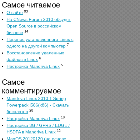
Самое читаемое
93
О сайте
На CNews Forum 2010 обсудят
Open Source в российском
14
бизнесе
Перенос установленного Linux с
7
одного на другой компьютер
Восстановление удаленных
6
файлов в Linux
5
Настройка Mandriva Linux
Самое
комментируемое
Mandriva Linux 2010.1 Spring
Powerpack i586(x86) - Скачать
28
бесплатно
18
Настройка Mandriva Linux
Настройка 3G / GPRS / EDGE /
12
HSDPA в Mandriva Linux
MagOS 20120120 (на основе