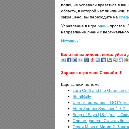
полю, не успевали врезаться в ва
область, в которой нет пингвинов,
закрашено, вы переходите на
след
Управление в игре
очень
простое. 
направление линии с вертикальног
5
Источник
Если понравилось, пожалуйста 
Заранее огромное Спасибо !!!
Еще записи по теме
Lara Croft and the Guardian o
StuntRally
Unreal Tournament: GOTY [rus
Atom Zombie Smasher 1.7.2 -
Song of Saya [18+] [rus] - Ск
Gnome-games - Скачать бесп
Герои Меча и Магии 2: Золота