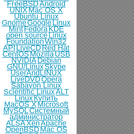
FreeBSD
Android
UNIX
Mac OS X
Ubuntu Linux
Gnome
Google
Linux
Mint
Fedora
KDE
open source
Linux
Foundation
Win32
API
LiveCD
Red Hat
CentOS
Mozilla
USB
NVIDIA
Debian
GNU/Linux
Skype
UserAndLINUX
LiveDVD
Opera
Sabayon Linux
Scientific Linux
ALT
Linux
Купить
MacOS X
Microsoft
MySQL
Системный
администратор
ALSA
Xen
Apache
OpenBSD
Mac OS