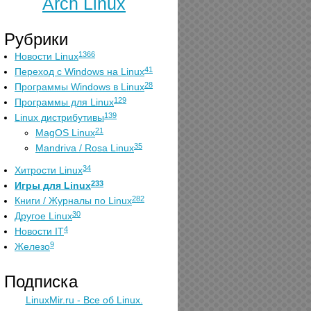
Arch Linux
Рубрики
1366
Новости Linux
41
Переход с Windows на Linux
28
Программы Windows в Linux
129
Программы для Linux
139
Linux дистрибутивы
21
MagOS Linux
35
Mandriva / Rosa Linux
34
Хитрости Linux
233
Игры для Linux
282
Книги / Журналы по Linux
30
Другое Linux
4
Новости IT
9
Железо
Подписка
LinuxMir.ru - Все об Linux.