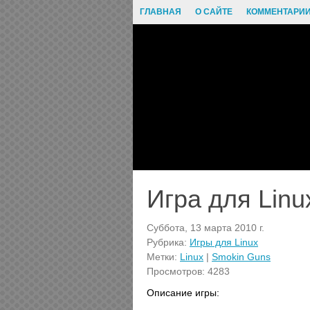
ГЛАВНАЯ
О САЙТЕ
КОММЕНТАРИ
Игра для Linu
Суббота, 13 марта 2010 г.
Рубрика:
Игры для Linux
Метки:
Linux
|
Smokin Guns
Просмотров: 4283
Описание игры: