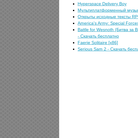
Hyperspace Delivery Boy
Мультиплатформенный музыка
Открыты исходные тексты RPG
America's Army: Special Force
Battle for Wesnoth (Битва за
- Скачать бесплатно
Faerie Solitaire [x86]
Serious Sam 2 - Скачать бесп