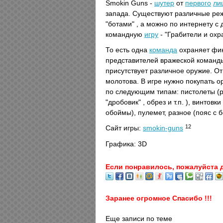
Smokin Guns -
шутер
от
первого
ли
запада. Существуют различные ре
"ботами" , а можно по интернету с
командную
игру
- "Грабители и охра
То есть одна
команда
охраняет фин
представителей вражеской команды,
присутствует различное оружие. От
молотова. В игре нужно покупать 
по следующим типам: пистолеты (
"дробовик" , обрез и т.п. ), винто
обоймы), пулемет, разное (пояс с б
12
Сайт игры:
smokin-guns
Графика: 3D
Если понравилось, пожалуйста 
Заранее огромное Спасибо !!!
Еще записи по теме