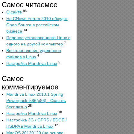
Самое читаемое
93
О сайте
На CNews Forum 2010 обсудят
Open Source в российском
14
бизнесе
Перенос установленного Linux с
7
одного на другой компьютер
Восстановление удаленных
6
файлов в Linux
5
Настройка Mandriva Linux
Самое
комментируемое
Mandriva Linux 2010.1 Spring
Powerpack i586(x86) - Скачать
28
бесплатно
18
Настройка Mandriva Linux
Настройка 3G / GPRS / EDGE /
12
HSDPA в Mandriva Linux
MagOS 20120120 (на основе