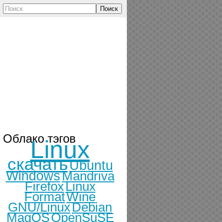
Поиск
Облако тэгов
Linux
скачать
Ubuntu
Windows
Mandriva
Firefox
Linux
Format
Wine
GNU/Linux
Debian
MagOS
OpenSuSE