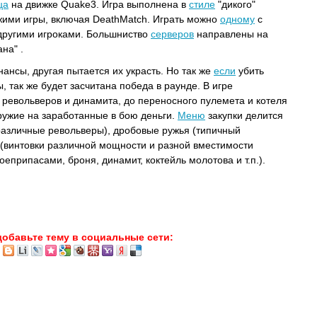
ца
на движке Quake3. Игра выполнена в
стиле
"дикого"
жими игры, включая DeathMatch. Играть можно
одному
с
 другими игроками. Большниство
серверов
направлены на
на" .
ансы, другая пытается их украсть. Но так же
если
убить
 так же будет засчитана победа в раунде. В игре
 револьверов и динамита, до переносного пулемета и котеля
оружие на заработанные в бою деньги.
Меню
закупки делится
различные револьверы), дробовые ружья (типичный
вки (винтовки различной мощности и разной вместимости
оеприпасами, броня, динамит, коктейль молотова и т.п.).
добавьте тему в социальные сети: