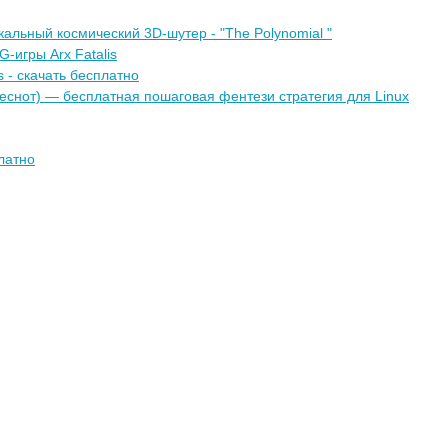
льный космический 3D-шутер - "The Polynomial "
-игры Arx Fatalis
s - скачать бесплатно
 Веснот) — бесплатная пошаговая фентези стратегия для Linux
латно