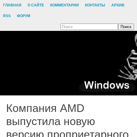
ГЛАВНАЯ
О САЙТЕ
КОММЕНТАРИИ
КОНТАКТЫ
АРХИВ
RSS
ФОРУМ
Поиск
Компания AMD
выпустила новую
версию проприетарного