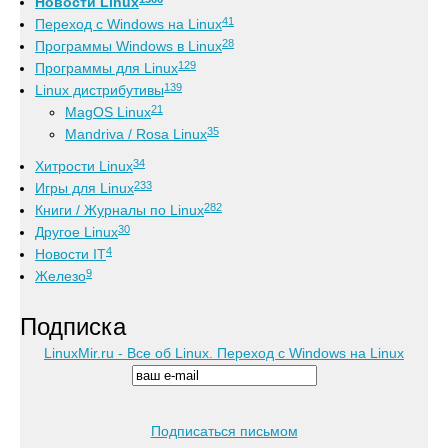
Новости Linux
41
Переход с Windows на Linux
28
Программы Windows в Linux
129
Программы для Linux
139
Linux дистрибутивы
21
MagOS Linux
35
Mandriva / Rosa Linux
34
Хитрости Linux
233
Игры для Linux
282
Книги / Журналы по Linux
30
Другое Linux
4
Новости IT
9
Железо
Подписка
LinuxMir.ru - Все об Linux. Переход с Windows на Linux
Подписаться письмом