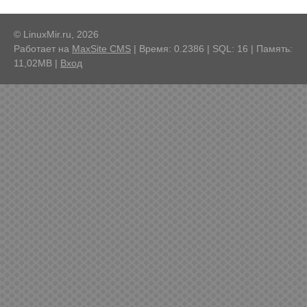
© LinuxMir.ru, 2026
Работает на
MaxSite CMS
| Время: 0.2386 | SQL: 16 | Память:
11,02MB
|
Вход