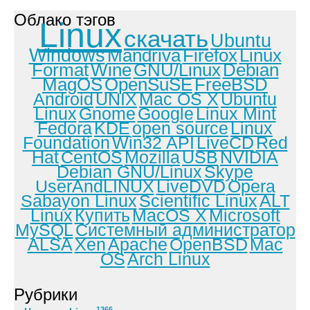
Облако тэгов
Linux
скачать
Ubuntu
Windows
Mandriva
Firefox
Linux
Format
Wine
GNU/Linux
Debian
MagOS
OpenSuSE
FreeBSD
Android
UNIX
Mac OS X
Ubuntu
Linux
Gnome
Google
Linux Mint
Fedora
KDE
open source
Linux
Foundation
Win32 API
LiveCD
Red
Hat
CentOS
Mozilla
USB
NVIDIA
Debian GNU/Linux
Skype
UserAndLINUX
LiveDVD
Opera
Sabayon Linux
Scientific Linux
ALT
Linux
Купить
MacOS X
Microsoft
MySQL
Системный администратор
ALSA
Xen
Apache
OpenBSD
Mac
OS
Arch Linux
Рубрики
1366