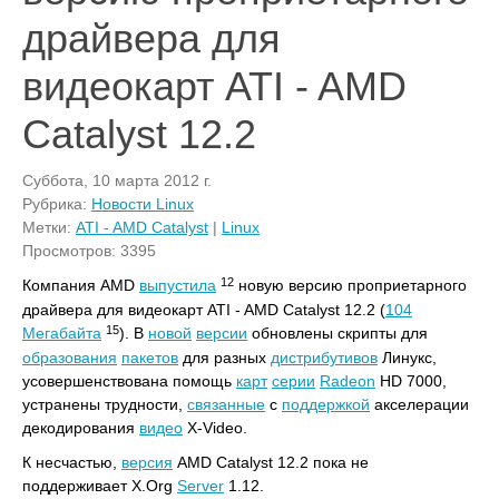
драйвера для
видеокарт ATI - AMD
Catalyst 12.2
Суббота, 10 марта 2012 г.
Рубрика:
Новости Linux
Метки:
ATI - AMD Catalyst
|
Linux
Просмотров: 3395
12
Компания AMD
выпустила
новую версию проприетарного
драйвера для видеокарт ATI - AMD Catalyst 12.2 (
104
15
Мегабайта
). В
новой
версии
обновлены скрипты для
образования
пакетов
для разных
дистрибутивов
Линукс,
усовершенствована помощь
карт
серии
Radeon
HD 7000,
устранены трудности,
связанные
с
поддержкой
акселерации
декодирования
видео
X-Video.
К несчастью,
версия
AMD Catalyst 12.2 пока не
поддерживает X.Org
Server
1.12.