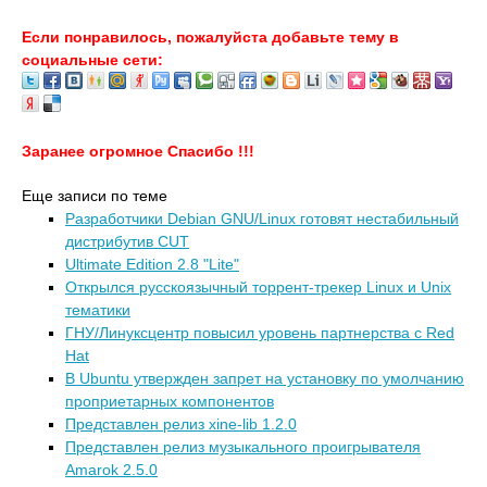
Если понравилось, пожалуйста добавьте тему в
социальные сети:
Заранее огромное Спасибо !!!
Еще записи по теме
Разработчики Debian GNU/Linux готовят нестабильный
дистрибутив CUT
Ultimate Edition 2.8 "Lite"
Открылся русскоязычный торрент-трекер Linux и Unix
тематики
ГНУ/Линуксцентр повысил уровень партнерства с Red
Hat
В Ubuntu утвержден запрет на установку по умолчанию
проприетарных компонентов
Представлен релиз xine-lib 1.2.0
Представлен релиз музыкального проигрывателя
Amarok 2.5.0