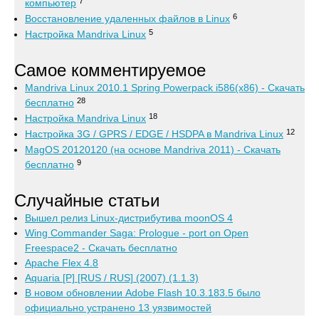
7
компьютер
6
Восстановление удаленных файлов в Linux
5
Настройка Mandriva Linux
Самое комментируемое
Mandriva Linux 2010.1 Spring Powerpack i586(x86) - Скачать
28
бесплатно
18
Настройка Mandriva Linux
12
Настройка 3G / GPRS / EDGE / HSDPA в Mandriva Linux
MagOS 20120120 (на основе Mandriva 2011) - Скачать
9
бесплатно
Случайные статьи
Вышел релиз Linux-дистрибутива moonOS 4
Wing Commander Saga: Prologue - port on Open
Freespace2 - Скачать бесплатно
Apache Flex 4.8
Aquaria [P] [RUS / RUS] (2007) (1.1.3)
В новом обновлении Adobe Flash 10.3.183.5 было
официально устранено 13 уязвимостей