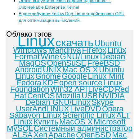
Oracle выпустила свою версию ядра Linux —
Unbreakable Enterprise Kernel
В дистрибутиве Yellow Dog Linux задействован GPU
для оптимизации вычислений
Облако тэгов
Linux
скачать
Ubuntu
Windows
Mandriva
Firefox
Linux
Format
Wine
GNU/Linux
Debian
MagOS
OpenSuSE
FreeBSD
Android
UNIX
Mac OS X
Ubuntu
Linux
Gnome
Google
Linux Mint
Fedora
KDE
open source
Linux
Foundation
Win32 API
LiveCD
Red
Hat
CentOS
Mozilla
USB
NVIDIA
Debian GNU/Linux
Skype
UserAndLINUX
LiveDVD
Opera
Sabayon Linux
Scientific Linux
ALT
Linux
Купить
MacOS X
Microsoft
MySQL
Системный администратор
ALSA
Xen
Apache
OpenBSD
Mac