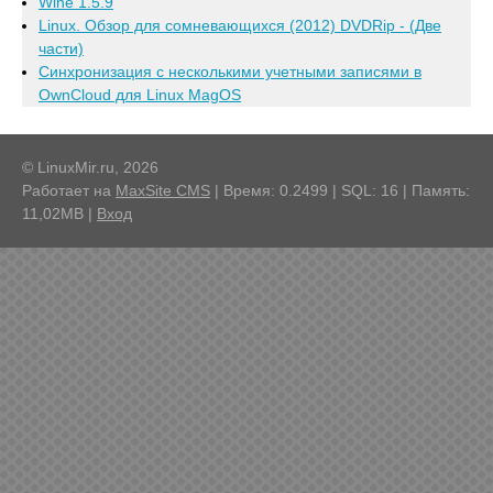
Wine 1.5.9
Linux. Обзор для сомневающихся (2012) DVDRip - (Две
части)
Синхронизация с несколькими учетными записями в
OwnCloud для Linux MagOS
© LinuxMir.ru, 2026
Работает на
MaxSite CMS
| Время: 0.2499 | SQL: 16 | Память:
11,02MB
|
Вход