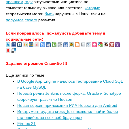
прошлом
году
энтузиастами инициатива по
самостоятельному выявлению патентов,
которые
теоретически могли
быть
нарушены в Linux, так и не
получила
своего
развития.
Если понравилось, пожалуйста добавьте тему в
социальные сети:
Заранее огромное Спасибо !!!
Еще записи по теме
В Google App Engine началось тестирование Cloud SQL
на базе MySQL
Первый релиз Jenkins после форка. Oracle и Sonatype
форсируют развитие Hudson
Новая версия приложения РИА Новости для Android
Инструмент аудита cross_fuzz позволил найти более
ста ошибок во всех веб-браузерах
Firefox 21