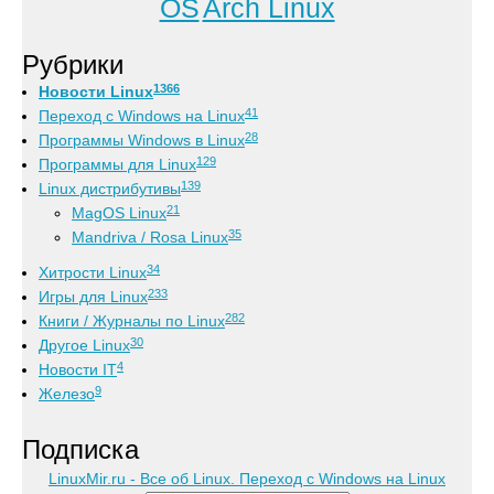
OS
Arch Linux
Рубрики
1366
Новости Linux
41
Переход с Windows на Linux
28
Программы Windows в Linux
129
Программы для Linux
139
Linux дистрибутивы
21
MagOS Linux
35
Mandriva / Rosa Linux
34
Хитрости Linux
233
Игры для Linux
282
Книги / Журналы по Linux
30
Другое Linux
4
Новости IT
9
Железо
Подписка
LinuxMir.ru - Все об Linux. Переход с Windows на Linux