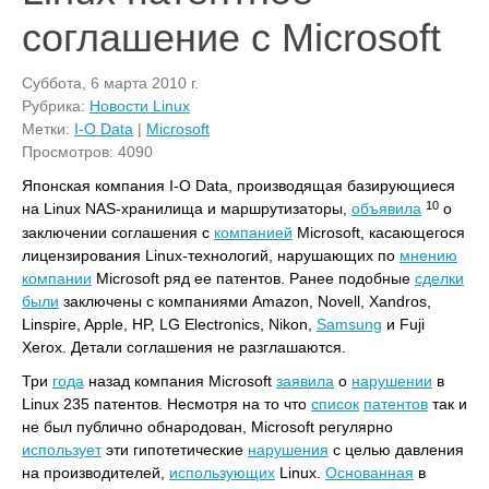
соглашение с Microsoft
Суббота, 6 марта 2010 г.
Рубрика:
Новости Linux
Метки:
I-O Data
|
Microsoft
Просмотров: 4090
Японская компания I-O Data, производящая базирующиеся
10
на Linux NAS-хранилища и маршрутизаторы,
объявила
о
заключении соглашения с
компанией
Microsoft, касающегося
лицензирования Linux-технологий, нарушающих по
мнению
компании
Microsoft ряд ее патентов. Ранее подобные
сделки
были
заключены с компаниями Amazon, Novell, Xandros,
Linspire, Apple, HP, LG Electronics, Nikon,
Samsung
и Fuji
Xerox. Детали соглашения не разглашаются.
Три
года
назад компания Microsoft
заявила
о
нарушении
в
Linux 235 патентов. Несмотря на то что
список
патентов
так и
не был публично обнародован, Microsoft регулярно
использует
эти гипотетические
нарушения
с целью давления
на производителей,
использующих
Linux.
Основанная
в