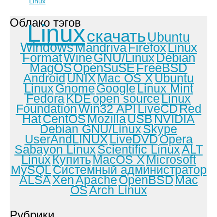
Linux
Облако тэгов
Linux
скачать
Ubuntu
Windows
Mandriva
Firefox
Linux
Format
Wine
GNU/Linux
Debian
MagOS
OpenSuSE
FreeBSD
Android
UNIX
Mac OS X
Ubuntu
Linux
Gnome
Google
Linux Mint
Fedora
KDE
open source
Linux
Foundation
Win32 API
LiveCD
Red
Hat
CentOS
Mozilla
USB
NVIDIA
Debian GNU/Linux
Skype
UserAndLINUX
LiveDVD
Opera
Sabayon Linux
Scientific Linux
ALT
Linux
Купить
MacOS X
Microsoft
MySQL
Системный администратор
ALSA
Xen
Apache
OpenBSD
Mac
OS
Arch Linux
Рубрики