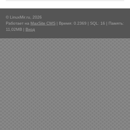
© LinuxMir.ru, 2026
Работает на
MaxSite CMS
| Время: 0.2369 | SQL: 16 | Память:
11,02MB
|
Вход