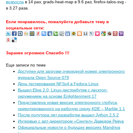
возросла
в 14 раз; grads-heat-map в 9.6 раз; firefox-talos-svg -
в 3.27 раза.
Если понравилось, пожалуйста добавьте тему в
социальные сети:
Заранее огромное Спасибо !!!
Еще записи по теме
Доступен для загрузки очередной номер электронного
журнала Open Source 079
День тестирования NFSv4 в Fedora Linux
Вышел Elive 2.0, Linux-дистрибутив с десктоп-
окружением на основе Enlightenment 17
Представлена новая версия электронного глобуса,
ориентированного на рабочую среду KDE – Marble 1.1
После полутора лет разработки вышел Jython 2.5.2
Интервью с арт-директором «Синтел» Давидом Ревуа
Официальные новости о будущих версиях Mandriva