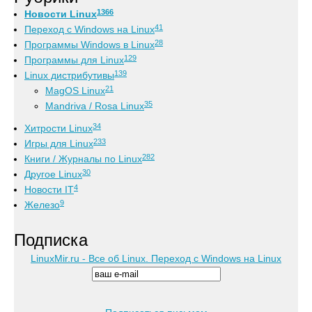
1366
Новости Linux
41
Переход с Windows на Linux
28
Программы Windows в Linux
129
Программы для Linux
139
Linux дистрибутивы
21
MagOS Linux
35
Mandriva / Rosa Linux
34
Хитрости Linux
233
Игры для Linux
282
Книги / Журналы по Linux
30
Другое Linux
4
Новости IT
9
Железо
Подписка
LinuxMir.ru - Все об Linux. Переход с Windows на Linux