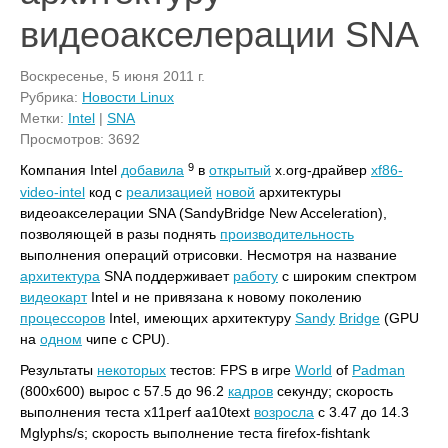
видеоакселерации SNA
Воскресенье, 5 июня 2011 г.
Рубрика:
Новости Linux
Метки:
Intel
|
SNA
Просмотров: 3692
9
Компания Intel
добавила
в
открытый
x.org-драйвер
xf86-
video-intel
код с
реализацией
новой
архитектуры
видеоакселерации SNA (SandyBridge New Acceleration),
позволяющей в разы поднять
производительность
выполнения операций отрисовки. Несмотря на название
архитектура
SNA поддерживает
работу
с широким спектром
видеокарт
Intel и не привязана к новому поколению
процессоров
Intel, имеющих архитектуру
Sandy
Bridge
(GPU
на
одном
чипе с CPU).
Результаты
некоторых
тестов: FPS в игре
World
of
Padman
(800x600) вырос с 57.5 до 96.2
кадров
секунду; скорость
выполнения теста x11perf aa10text
возросла
с 3.47 до 14.3
Mglyphs/s; скорость выполнение теста firefox-fishtank