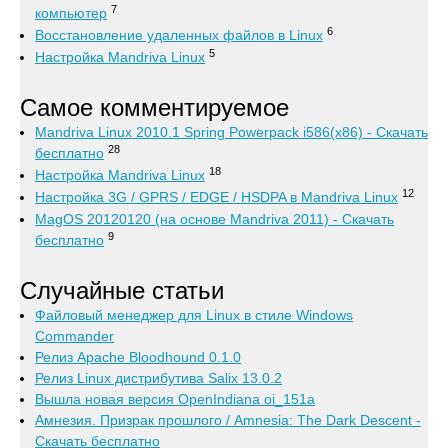
7
компьютер
6
Восстановление удаленных файлов в Linux
5
Настройка Mandriva Linux
Самое комментируемое
Mandriva Linux 2010.1 Spring Powerpack i586(x86) - Скачать
28
бесплатно
18
Настройка Mandriva Linux
12
Настройка 3G / GPRS / EDGE / HSDPA в Mandriva Linux
MagOS 20120120 (на основе Mandriva 2011) - Скачать
9
бесплатно
Случайные статьи
Файловый менеджер для Linux в стиле Windows
Commander
Релиз Apache Bloodhound 0.1.0
Релиз Linux дистрибутива Salix 13.0.2
Вышла новая версия OpenIndiana oi_151a
Амнезия. Призрак прошлого / Amnesia: The Dark Descent -
Скачать бесплатно