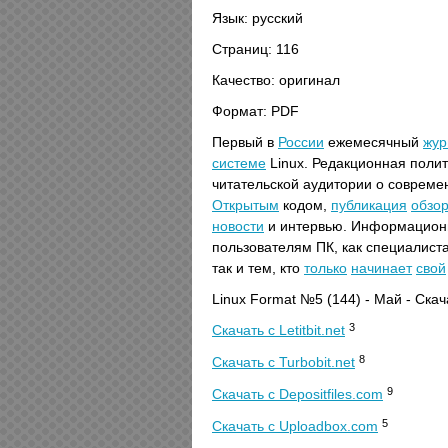
Язык: русский
Страниц: 116
Качество: оригинал
Формат: PDF
Первый в
России
ежемесячный
жур
системе
Linux. Редакционная пол
читательской аудитории о соврем
Открытым
кодом,
публикация
обзо
новости
и интервью. Информацион
пользователям ПК, как специалис
так и тем, кто
только
начинает
свой
Linux Format №5 (144) - Май - Ска
3
Скачать с Letitbit.net
8
Скачать с Turbobit.net
9
Скачать с Depositfiles.com
5
Скачать с Uploadbox.com