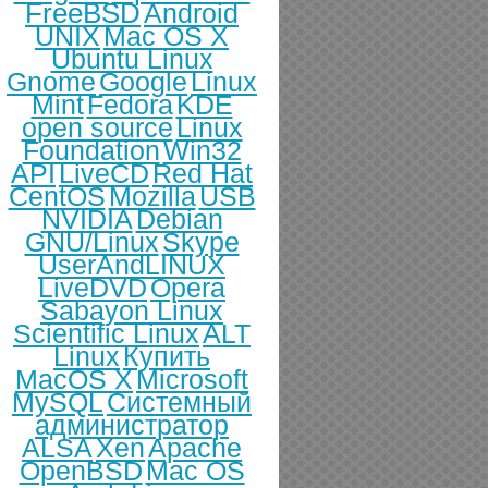
FreeBSD
Android
UNIX
Mac OS X
Ubuntu Linux
Gnome
Google
Linux
Mint
Fedora
KDE
open source
Linux
Foundation
Win32
API
LiveCD
Red Hat
CentOS
Mozilla
USB
NVIDIA
Debian
GNU/Linux
Skype
UserAndLINUX
LiveDVD
Opera
Sabayon Linux
Scientific Linux
ALT
Linux
Купить
MacOS X
Microsoft
MySQL
Системный
администратор
ALSA
Xen
Apache
OpenBSD
Mac OS