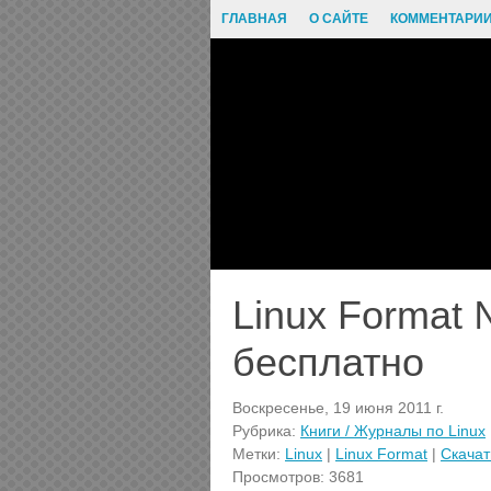
ГЛАВНАЯ
О САЙТЕ
КОММЕНТАРИ
Linux Format 
бесплатно
Воскресенье, 19 июня 2011 г.
Рубрика:
Книги / Журналы по Linux
Метки:
Linux
|
Linux Format
|
Скачат
Просмотров: 3681