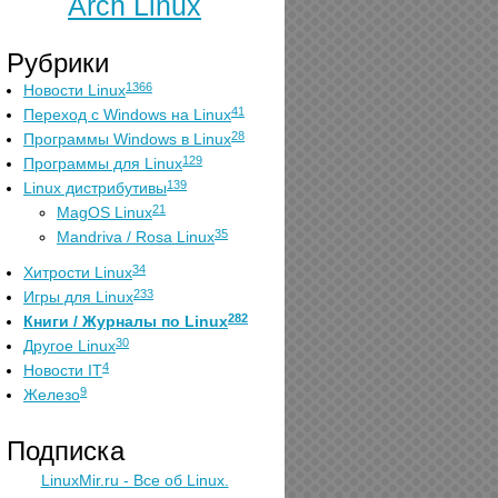
Arch Linux
Рубрики
1366
Новости Linux
41
Переход с Windows на Linux
28
Программы Windows в Linux
129
Программы для Linux
139
Linux дистрибутивы
21
MagOS Linux
35
Mandriva / Rosa Linux
34
Хитрости Linux
233
Игры для Linux
282
Книги / Журналы по Linux
30
Другое Linux
4
Новости IT
9
Железо
Подписка
LinuxMir.ru - Все об Linux.