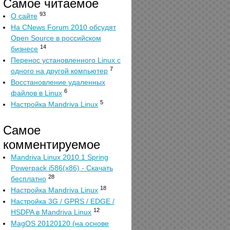
Самое читаемое
93
О сайте
На CNews Forum 2010 обсудят
Open Source в российском
14
бизнесе
Перенос установленного Linux с
7
одного на другой компьютер
Восстановление удаленных
6
файлов в Linux
5
Настройка Mandriva Linux
Самое
комментируемое
Mandriva Linux 2010.1 Spring
Powerpack i586(x86) - Скачать
28
бесплатно
18
Настройка Mandriva Linux
Настройка 3G / GPRS / EDGE /
12
HSDPA в Mandriva Linux
MagOS 20120120 (на основе