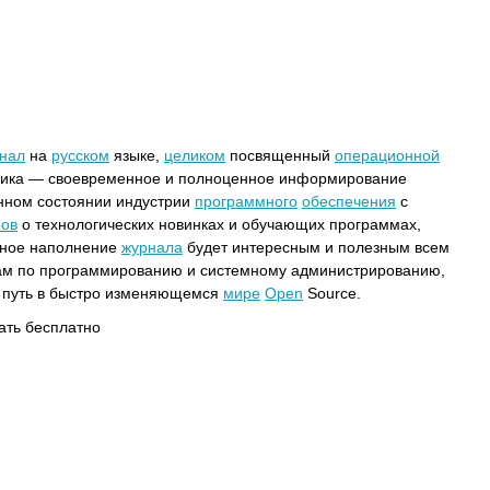
нал
на
русском
языке,
целиком
посвященный
операционной
итика — своевременное и полноценное информирование
енном состоянии индустрии
программного
обеспечения
с
ров
о технологических новинках и обучающих программах,
ное наполнение
журнала
будет интересным и полезным всем
там по программированию и системному администрированию,
путь в быстро изменяющемся
мире
Open
Source.
чать бесплатно