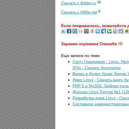
10
Скачать с ifolder.ru
6
Скачать с Hitfile.net
Если понравилось, пожалуйста 
Заранее огромное Спасибо !!!
Еще записи по теме
Скотт Граннеман - Linux. Не
DjVu - Скачать бесплатно
Видео и Аудио Уроки Линукс (
Ядро Linux - Скачать книгу б
PHP 5 и MySQL. Библия польз
Журнал Linux Format №1 (126
Разработка ядра Linux - Скач
Системное администрировани