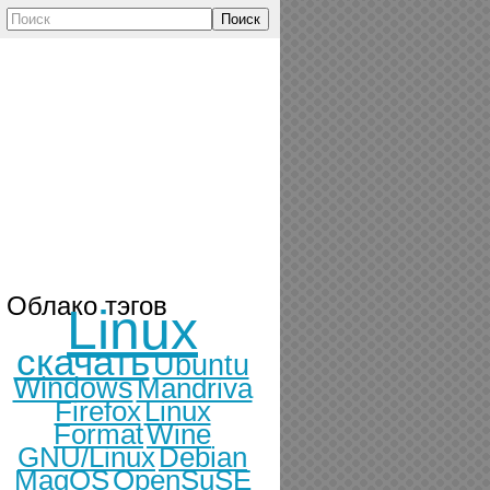
Поиск
Облако тэгов
Linux
скачать
Ubuntu
Windows
Mandriva
Firefox
Linux
Format
Wine
GNU/Linux
Debian
MagOS
OpenSuSE