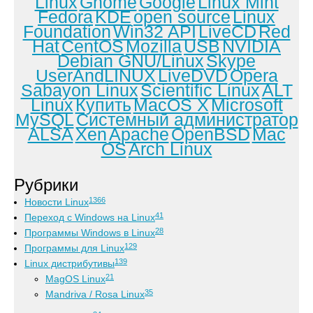
Linux
Gnome
Google
Linux Mint
Fedora
KDE
open source
Linux
Foundation
Win32 API
LiveCD
Red
Hat
CentOS
Mozilla
USB
NVIDIA
Debian GNU/Linux
Skype
UserAndLINUX
LiveDVD
Opera
Sabayon Linux
Scientific Linux
ALT
Linux
Купить
MacOS X
Microsoft
MySQL
Системный администратор
ALSA
Xen
Apache
OpenBSD
Mac
OS
Arch Linux
Рубрики
1366
Новости Linux
41
Переход с Windows на Linux
28
Программы Windows в Linux
129
Программы для Linux
139
Linux дистрибутивы
21
MagOS Linux
35
Mandriva / Rosa Linux