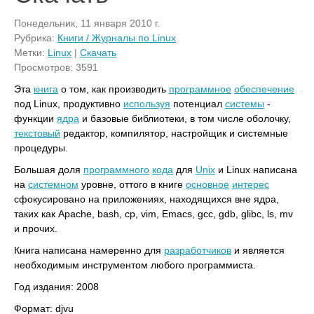
Понедельник, 11 января 2010 г.
Рубрика:
Книги / Журналы по Linux
Метки:
Linux
|
Скачать
Просмотров: 3591
Эта
книга
о том, как производить
программное
обеспечение
под Linux, продуктивно
используя
потенциал
системы
-
функции
ядра
и базовые библиотеки, в том числе оболочку,
текстовый
редактор, компилятор, настройщик и системные
процедуры.
Большая доля
программного
кода
для
Unix
и Linux написана
на
системном
уровне, оттого в книге
основное
интерес
сфокусировано на приложениях, находящихся вне ядра,
таких как Apache, bash, cp, vim, Emacs, gcc, gdb, glibc, ls, mv
и прочих.
Книга написана намеренно для
разработчиков
и является
необходимым инструментом любого программиста.
Год издания: 2008
Формат: djvu