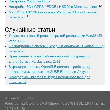
18
Настройка Mandriva Linux
12
Настройка 3G / GPRS / EDGE / HSDPA в Mandriva Linux
MagOS 20120120 (на основе Mandriva 2011) - Скачать
9
бесплатно
Случайные статьи
Увидел свет новый релиз открытой реализации Win32 API -
Wine 1.5.5
Операционные системы, среды и оболочки - Скачать книгу
бесплатно
Представлен новый стабильный выпуск турецкого
дистрибутива Pardus Linux 2011
В границах проекта OpenSLE началась работа над
независимым вариантом SUSE Enterprise Линукс
Платформа Chrome OS будет использоваться для
планшетов
© LinuxMir.ru, 2026
Работает на
MaxSite CMS
| Время: 0.2375 | SQL: 16 | Память:
11,01MB
|
Вход