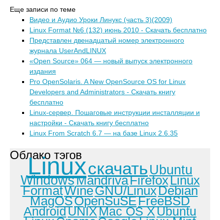
Еще записи по теме
Видео и Аудио Уроки Линукс (часть 3)(2009)
Linux Format №6 (132) июнь 2010 - Скачать бесплатно
Представлен двенадцатый номер электронного
журнала UserAndLINUX
«Open Source» 064 — новый выпуск электронного
издания
Pro OpenSolaris. A New OpenSource OS for Linux
Developers and Administrators - Скачать книгу
бесплатно
Linux-сервер. Пошаговые инструкции инсталляции и
настройки - Скачать книгу бесплатно
Linux From Scratch 6.7 — на базе Linux 2.6.35
Облако тэгов
Linux
скачать
Ubuntu
Windows
Mandriva
Firefox
Linux
Format
Wine
GNU/Linux
Debian
MagOS
OpenSuSE
FreeBSD
Android
UNIX
Mac OS X
Ubuntu