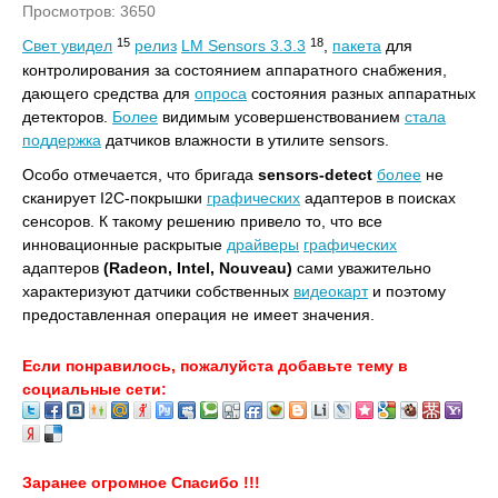
Просмотров: 3650
15
18
Свет увидел
релиз
LM Sensors 3.3.3
,
пакета
для
контролирования за состоянием аппаратного снабжения,
дающего средства для
опроса
состояния разных аппаратных
детекторов.
Более
видимым усовершенствованием
стала
поддержка
датчиков влажности в утилите sensors.
Особо отмечается, что бригада
sensors-detect
более
не
сканирует I2C-покрышки
графических
адаптеров в поисках
сенсоров. К такому решению привело то, что все
инновационные раскрытые
драйверы
графических
адаптеров
(Radeon, Intel, Nouveau)
сами уважительно
характеризуют датчики собственных
видеокарт
и поэтому
предоставленная операция не имеет значения.
Если понравилось, пожалуйста добавьте тему в
социальные сети:
Заранее огромное Спасибо !!!