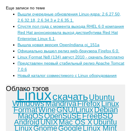
Еще записи по теме
Вышли очередные обновления Linux-ядра: 2.6.27.50,
2.6.32.18, 2.6.34.3 и 2.6.35.1.
Спустя пол года с момента выхода RHEL 6.0 компания
Red Hat анонсировала выход дистрибутива Red Hat
Enterprise Linux 6.1,
Вышла новая версия OpenIndiana oi_151a
Официально вышел релиз web-браузера Firefox 6.0.
Linux Format №8 (134) август 2010 - скачать бесплатно
Представлен первый стабильный релиз Apache Tomcat
7.0.6
Новый каталог совместимого с Linux оборудования
Облако тэгов
Linux
скачать
Ubuntu
Windows
Mandriva
Firefox
Linux
Format
Wine
GNU/Linux
Debian
MagOS
OpenSuSE
FreeBSD
Android
UNIX
Mac OS X
Ubuntu
Linux
Gnome
Google
Linux Mint