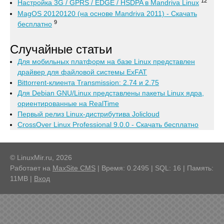
12
Настройка 3G / GPRS / EDGE / HSDPA в Mandriva Linux
MagOS 20120120 (на основе Mandriva 2011) - Скачать
9
бесплатно
Случайные статьи
Для мобильных платформ на базе Linux представлен
драйвер для файловой системы ExFAT
Bittorrent-клиента Transmission: 2.74 и 2.75
Для Debian GNU/Linux представлены пакеты Linux ядра,
ориентированные на RealTime
Первый релиз Linux-дистрибутива Jolicloud
CrossOver Linux Professional 9.0.0 - Скачать бесплатно
© LinuxMir.ru, 2026
Работает на
MaxSite CMS
| Время: 0.2495 | SQL: 16 | Память:
11MB
|
Вход