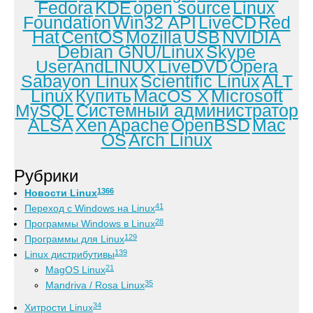
Fedora
KDE
open source
Linux
Foundation
Win32 API
LiveCD
Red
Hat
CentOS
Mozilla
USB
NVIDIA
Debian GNU/Linux
Skype
UserAndLINUX
LiveDVD
Opera
Sabayon Linux
Scientific Linux
ALT
Linux
Купить
MacOS X
Microsoft
MySQL
Системный администратор
ALSA
Xen
Apache
OpenBSD
Mac
OS
Arch Linux
Рубрики
1366
Новости Linux
41
Переход с Windows на Linux
28
Программы Windows в Linux
129
Программы для Linux
139
Linux дистрибутивы
21
MagOS Linux
35
Mandriva / Rosa Linux
34
Хитрости Linux