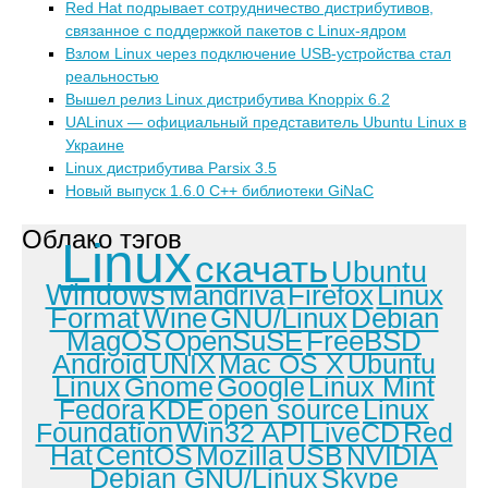
Red Hat подрывает сотрудничество дистрибутивов,
связанное с поддержкой пакетов с Linux-ядром
Взлом Linux через подключение USB-устройства стал
реальностью
Вышел релиз Linux дистрибутива Knoppix 6.2
UALinux — официальный представитель Ubuntu Linux в
Украине
Linux дистрибутива Parsix 3.5
Новый выпуск 1.6.0 C++ библиотеки GiNaC
Облако тэгов
Linux
скачать
Ubuntu
Windows
Mandriva
Firefox
Linux
Format
Wine
GNU/Linux
Debian
MagOS
OpenSuSE
FreeBSD
Android
UNIX
Mac OS X
Ubuntu
Linux
Gnome
Google
Linux Mint
Fedora
KDE
open source
Linux
Foundation
Win32 API
LiveCD
Red
Hat
CentOS
Mozilla
USB
NVIDIA
Debian GNU/Linux
Skype