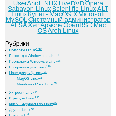
UserAndLINUX
LiveDVD
Opera
Sabayon Linux
Scientific Linux
ALT
Linux
Купить
MacOS X
Microsoft
MySQL
Системный администратор
ALSA
Xen
Apache
OpenBSD
Mac
OS
Arch Linux
Рубрики
1366
Новости Linux
41
Переход с Windows на Linux
28
Программы Windows в Linux
129
Программы для Linux
139
Linux дистрибутивы
21
MagOS Linux
35
Mandriva / Rosa Linux
34
Хитрости Linux
233
Игры для Linux
282
Книги / Журналы по Linux
30
Другое Linux
4
Новости IT