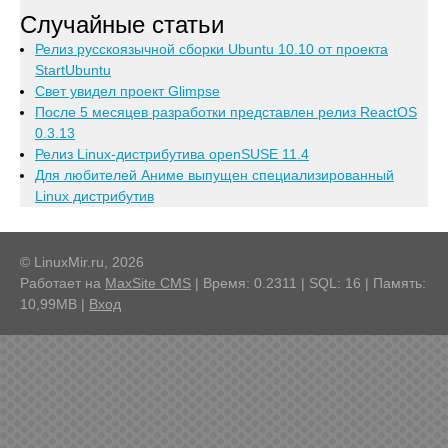
Случайные статьи
Релиз русскоязычной сборки Ubuntu 10.10 от проекта
StartUbuntu
Свет увидел проект Glimpse
После 5 месяцев разработки представлен релиз ReactOS
0.3.13
Релиз Linux-дистрибутива openSUSE 11.4
Для любителей Аниме выпущен специализированный
Linux дистрибутив
© LinuxMir.ru, 2026
Работает на
MaxSite CMS
| Время: 0.2311 | SQL: 16 | Память:
10,99MB
|
Вход