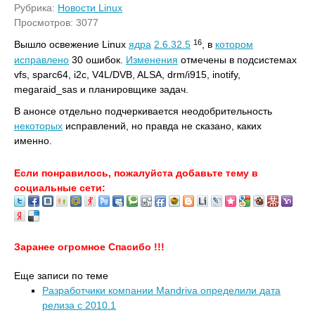
Рубрика:
Новости Linux
Просмотров: 3077
16
Вышло освежение Linux
ядра
2.6.32.5
, в
котором
исправлено
30 ошибок.
Изменения
отмечены в подсистемах
vfs, sparc64, i2c, V4L/DVB, ALSA, drm/i915, inotify,
megaraid_sas и планировщике задач.
В анонсе отдельно подчеркивается неодобрительность
некоторых
исправлений, но правда не сказано, каких
именно.
Если понравилось, пожалуйста добавьте тему в
социальные сети:
Заранее огромное Спасибо !!!
Еще записи по теме
Разработчики компании Mandriva определили дата
релиза c 2010.1