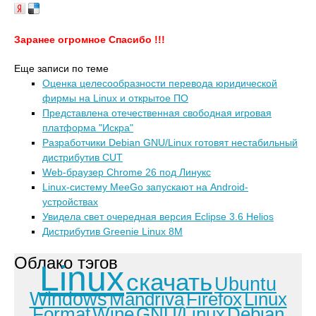
Заранее огромное Спасибо !!!
Еще записи по теме
Оценка целесообразности перевода юридической
фирмы на Linux и открытое ПО
Представлена отечественная свободная игровая
платформа "Искра"
Разработчики Debian GNU/Linux готовят нестабильный
дистрибутив CUT
Web-браузер Chrome 26 под Линукс
Linux-систему MeeGo запускают на Android-
устройствах
Увидела свет очередная версия Eclipse 3.6 Helios
Дистрибутив Greenie Linux 8M
Облако тэгов
Linux
скачать
Ubuntu
Windows
Mandriva
Firefox
Linux
Format
Wine
GNU/Linux
Debian