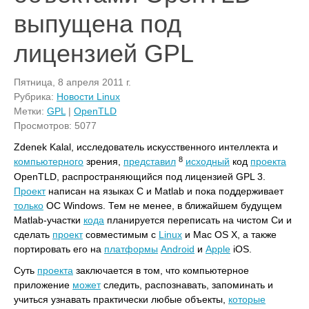
выпущена под
лицензией GPL
Пятница, 8 апреля 2011 г.
Рубрика:
Новости Linux
Метки:
GPL
|
OpenTLD
Просмотров: 5077
Zdenek Kalal, исследователь искусственного интеллекта и
8
компьютерного
зрения,
представил
исходный
код
проекта
OpenTLD, распространяющийся под лицензией GPL 3.
Проект
написан на языках C и Matlab и пока поддерживает
только
ОС Windows. Тем не менее, в ближайшем будущем
Matlab-участки
кода
планируется переписать на чистом Cи и
сделать
проект
совместимым с
Linux
и Mac OS X, а также
портировать его на
платформы
Android
и
Apple
iOS.
Суть
проекта
заключается в том, что компьютерное
приложение
может
следить, распознавать, запоминать и
учиться узнавать практически любые объекты,
которые