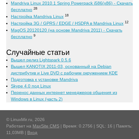
Mandriva Linux 2010.1 Spring Powerpack i586(x86) - Скачать
28
бесплатно
18
Настройка Mandriva Linux
12
Настройка 3G / GPRS / EDGE / HSDPA в Mandriva Linux
MagOS 20120120 (на основе Mandriva 2011) - Скачать
9
бесплатно
Случайные статьи
Вышел релиз Lightspark 0.5.6
Вышел KANOTIX 2011-03, основанный на Debian
дистрибутив и Live DVD с рабочим окружением KDE
Подготовка к установке Mandriva
Skype 4.0 под Linux
Перенос данных интернет менеджеров общения из
Windows в Linux (часть 2)
© LinuxMir.ru, 2026
Работает на
MaxSite CMS
| Время: 0.2756 | SQL: 16 | Память:
11,03MB
|
Вход