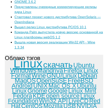
GNOME 3.6.2
Представлены очередные корректирующие релизы
ядра Linux
Стартовал проект нового дистрибутива OpenSolaris —
OpenIndiana
Вышел релиз Linux дистрибутива PC/OS 10.1
Команда Palm выпустила новую версию основанной на
Linux платформы webOS 1.2
Вышла новая версия реализации Win32 API - Wine
1.3.34
Облако тэгов
Linux
скачать
Ubuntu
Windows
Mandriva
Firefox
Linux
Format
Wine
GNU/Linux
Debian
MagOS
OpenSuSE
FreeBSD
Android
UNIX
Mac OS X
Ubuntu
Linux
Gnome
Google
Linux Mint
Fedora
KDE
open source
Linux
Foundation
Win32 API
LiveCD
Red
Hat
CentOS
Mozilla
USB
NVIDIA