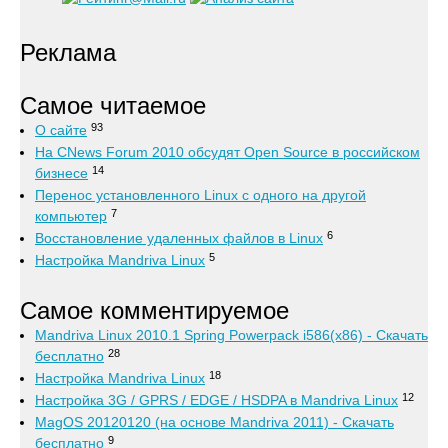
Реклама
Самое читаемое
93
О сайте
На CNews Forum 2010 обсудят Open Source в российском
14
бизнесе
Перенос установленного Linux с одного на другой
7
компьютер
6
Восстановление удаленных файлов в Linux
5
Настройка Mandriva Linux
Самое комментируемое
Mandriva Linux 2010.1 Spring Powerpack i586(x86) - Скачать
28
бесплатно
18
Настройка Mandriva Linux
12
Настройка 3G / GPRS / EDGE / HSDPA в Mandriva Linux
MagOS 20120120 (на основе Mandriva 2011) - Скачать
9
бесплатно