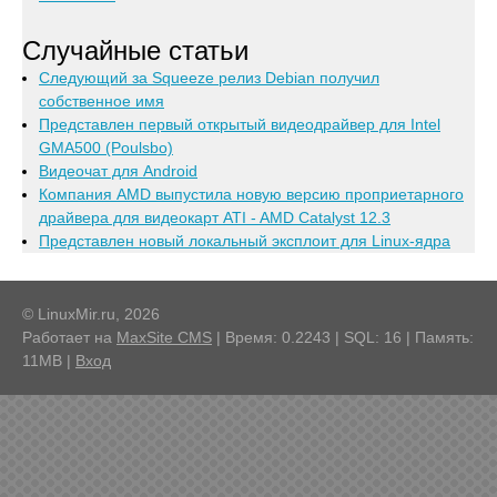
Случайные статьи
Следующий за Squeeze релиз Debian получил
собственное имя
Представлен первый открытый видеодрайвер для Intel
GMA500 (Poulsbo)
Видеочат для Android
Компания AMD выпустила новую версию проприетарного
драйвера для видеокарт ATI - AMD Catalyst 12.3
Представлен новый локальный эксплоит для Linux-ядра
© LinuxMir.ru, 2026
Работает на
MaxSite CMS
| Время: 0.2243 | SQL: 16 | Память:
11MB
|
Вход