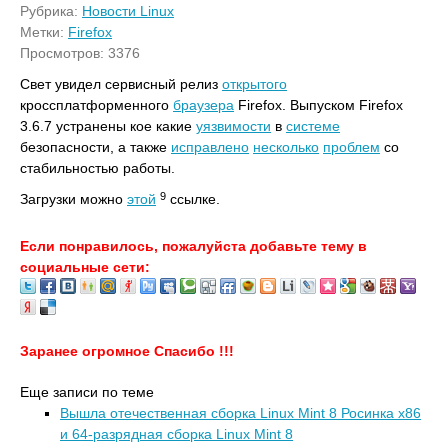
Рубрика:
Новости Linux
Метки:
Firefox
Просмотров: 3376
Свет увидел сервисный релиз
открытого
кроссплатформенного
браузера
Firefox. Выпуском Firefox
3.6.7 устранены кое какие
уязвимости
в
системе
безопасности, а также
исправлено
несколько
проблем
со
стабильностью работы.
9
Загрузки можно
этой
ссылке.
Если понравилось, пожалуйста добавьте тему в
социальные сети:
Заранее огромное Спасибо !!!
Еще записи по теме
Вышла отечественная сборка Linux Mint 8 Росинка х86
и 64-разрядная сборка Linux Mint 8