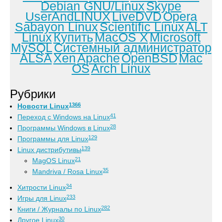
Debian GNU/Linux
Skype
UserAndLINUX
LiveDVD
Opera
Sabayon Linux
Scientific Linux
ALT
Linux
Купить
MacOS X
Microsoft
MySQL
Системный администратор
ALSA
Xen
Apache
OpenBSD
Mac
OS
Arch Linux
Рубрики
1366
Новости Linux
41
Переход с Windows на Linux
28
Программы Windows в Linux
129
Программы для Linux
139
Linux дистрибутивы
21
MagOS Linux
35
Mandriva / Rosa Linux
34
Хитрости Linux
233
Игры для Linux
282
Книги / Журналы по Linux
30
Другое Linux