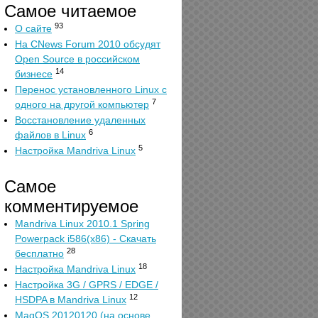
Самое читаемое
93
О сайте
На CNews Forum 2010 обсудят
Open Source в российском
14
бизнесе
Перенос установленного Linux с
7
одного на другой компьютер
Восстановление удаленных
6
файлов в Linux
5
Настройка Mandriva Linux
Самое
комментируемое
Mandriva Linux 2010.1 Spring
Powerpack i586(x86) - Скачать
28
бесплатно
18
Настройка Mandriva Linux
Настройка 3G / GPRS / EDGE /
12
HSDPA в Mandriva Linux
MagOS 20120120 (на основе