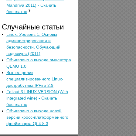
Mandriva 2011) - Скачать
9
бесплатно
Случайные статьи
Linux. Уровень 1. Основы
администрирования и
безопасности. Обучающий
видеокурс (2011)
Объявлено о выходе эмулятора
QEMU 1.0
Вышел релиз
специализированного Linux-
дистрибутива IPFire 2.9
Fallout 3 LINUX VERSION (With
integrated wine) - Скачать
бесплатно
Объявлино о выходе новой
версии кросс-платформенного
фреймворка Qt 4.8.3