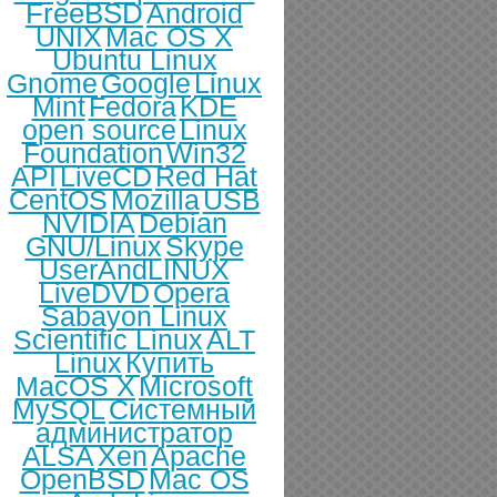
FreeBSD
Android
UNIX
Mac OS X
Ubuntu Linux
Gnome
Google
Linux
Mint
Fedora
KDE
open source
Linux
Foundation
Win32
API
LiveCD
Red Hat
CentOS
Mozilla
USB
NVIDIA
Debian
GNU/Linux
Skype
UserAndLINUX
LiveDVD
Opera
Sabayon Linux
Scientific Linux
ALT
Linux
Купить
MacOS X
Microsoft
MySQL
Системный
администратор
ALSA
Xen
Apache
OpenBSD
Mac OS