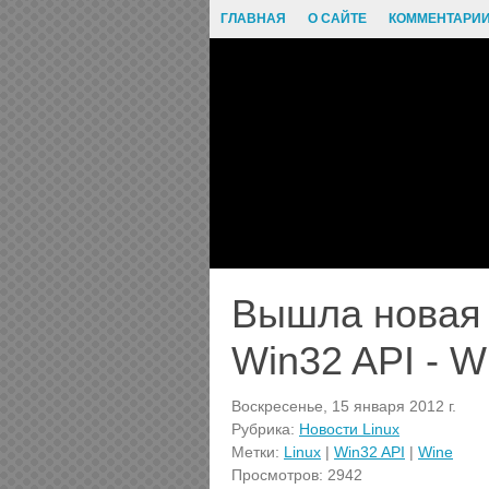
ГЛАВНАЯ
О САЙТЕ
КОММЕНТАРИ
Вышла новая 
Win32 API - W
Воскресенье, 15 января 2012 г.
Рубрика:
Новости Linux
Метки:
Linux
|
Win32 API
|
Wine
Просмотров: 2942