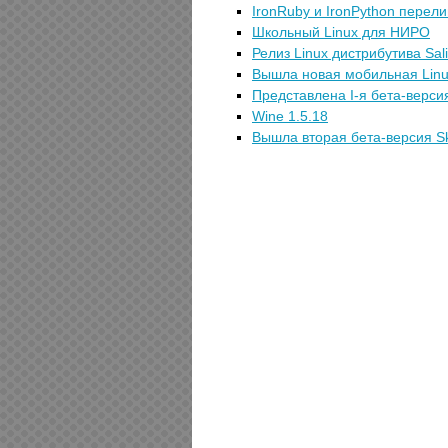
IronRuby и IronPython перел
Школьный Linux для НИРО
Релиз Linux дистрибутива Sali
Вышла новая мобильная Lin
Представлена I-я бета-верси
Wine 1.5.18
Вышла вторая бета-версия Sk