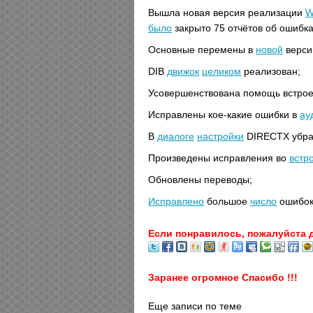
Вышла новая версия реализации
W
было
закрыто 75 отчётов об ошибка
Основные перемены в
новой
верси
DIB
движок
целиком
реализован;
Усовершенствована помощь встрое
Исправлены кое-какие ошибки в
ау
В
диалоге
настройки
DIRECTX убра
Произведены исправления во
встр
Обновлены переводы;
Исправлено
большое
число
ошибок
Если понравилось, пожалуйста 
Заранее огромное Спасибо !!!
Еще записи по теме