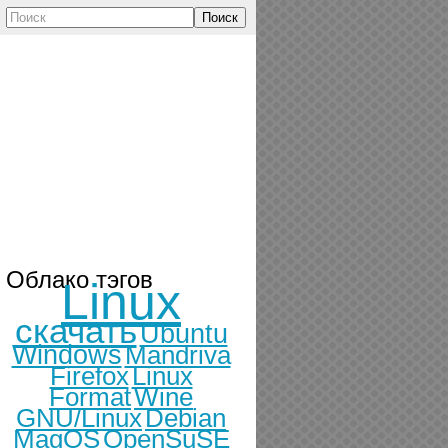
Поиск
Облако тэгов
Linux
скачать
Ubuntu
Windows
Mandriva
Firefox
Linux
Format
Wine
GNU/Linux
Debian
MagOS
OpenSuSE