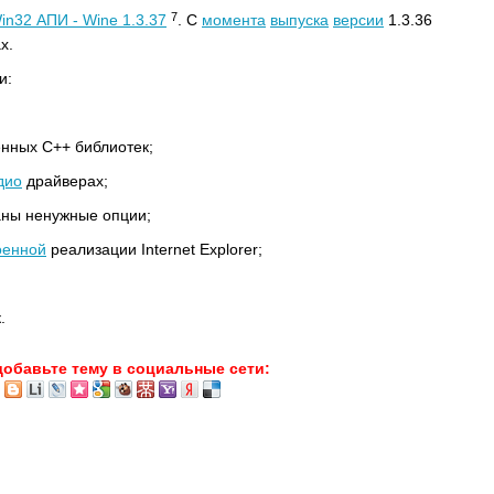
7
in32 АПИ - Wine 1.3.37
. С
момента
выпуска
версии
1.3.36
х.
и:
нных C++ библиотек;
дио
драйверах;
ны ненужные опции;
оенной
реализации Internet Explorer;
.
добавьте тему в социальные сети: