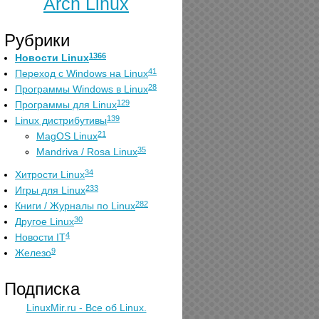
Arch Linux
Рубрики
1366
Новости Linux
41
Переход с Windows на Linux
28
Программы Windows в Linux
129
Программы для Linux
139
Linux дистрибутивы
21
MagOS Linux
35
Mandriva / Rosa Linux
34
Хитрости Linux
233
Игры для Linux
282
Книги / Журналы по Linux
30
Другое Linux
4
Новости IT
9
Железо
Подписка
LinuxMir.ru - Все об Linux.