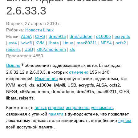
2.6.33.3
Вторник, 27 апреля 2010 г.
Рубрика:
Новости Linux
Метки:
ALSA
|
CIFS
|
drm/i915
|
drm/radeon
|
e1000e
|
ecryptfs
|
ext4
|
iwlwifi
|
KVM
|
libata
|
Linux
|
mac80211
|
NFS4
|
ocfs2
|
reiserfs
|
USB
|
x86/amd-iomm
|
xfs
Просмотров: 4850
9
Вышло
обновление поддерживаемых веток Linux ядра:
2.6.32.12 и 2.6.33.3, в которых
отмечено
195 и 140
исправлений.
Изменения
затронули такие подсистемы, как
KVM, ext4, xfs, e1000e, iwlwifi, USB, ecryptfs, ALSA, ocfs2,
NFS4, x86/amd-iomm, drm/radeon, drm/i915, mac80211, CIFS,
libata, reiserfs.
Кроме того, в
новых
версиях
исправлена
уязвимость
связанная с утечкой
памяти
в tty-подсистеме, что позволяет
локальному пользователю инициировать потребление
ядром
всей доступной памяти.