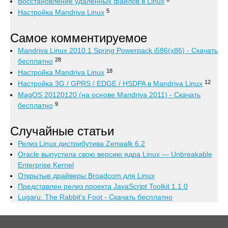
Восстановление удаленных файлов в Linux
5
Настройка Mandriva Linux
Самое комментируемое
Mandriva Linux 2010.1 Spring Powerpack i586(x86) - Скачать
28
бесплатно
18
Настройка Mandriva Linux
12
Настройка 3G / GPRS / EDGE / HSDPA в Mandriva Linux
MagOS 20120120 (на основе Mandriva 2011) - Скачать
9
бесплатно
Случайные статьи
Релиз Linux дистрибутива Zenwalk 6.2
Oracle выпустила свою версию ядра Linux — Unbreakable
Enterprise Kernel
Открытые драйверы Broadcom для Linux
Представлен релиз проекта JavaScript Toolkit 1.1.0
Lugaru: The Rabbit's Foot - Скачать бесплатно