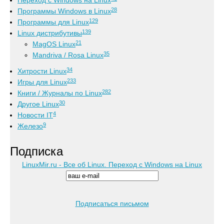
Переход с Windows на Linux
28
Программы Windows в Linux
129
Программы для Linux
139
Linux дистрибутивы
21
MagOS Linux
35
Mandriva / Rosa Linux
34
Хитрости Linux
233
Игры для Linux
282
Книги / Журналы по Linux
30
Другое Linux
4
Новости IT
9
Железо
Подписка
LinuxMir.ru - Все об Linux. Переход с Windows на Linux
Подписаться письмом