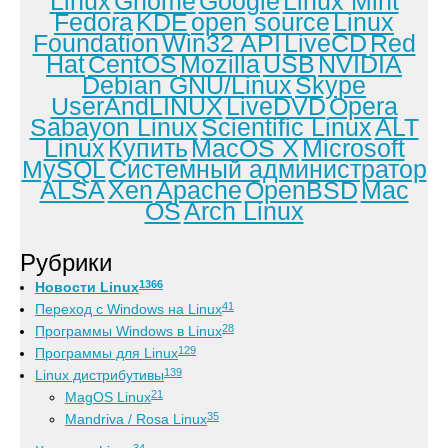
Linux
Gnome
Google
Linux Mint
Fedora
KDE
open source
Linux
Foundation
Win32 API
LiveCD
Red
Hat
CentOS
Mozilla
USB
NVIDIA
Debian GNU/Linux
Skype
UserAndLINUX
LiveDVD
Opera
Sabayon Linux
Scientific Linux
ALT
Linux
Купить
MacOS X
Microsoft
MySQL
Системный администратор
ALSA
Xen
Apache
OpenBSD
Mac
OS
Arch Linux
Рубрики
1366
Новости Linux
41
Переход с Windows на Linux
28
Программы Windows в Linux
129
Программы для Linux
139
Linux дистрибутивы
21
MagOS Linux
35
Mandriva / Rosa Linux
34